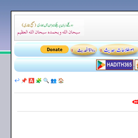
↩️
📌
🅰️
🧩
🔍
👥
🏠