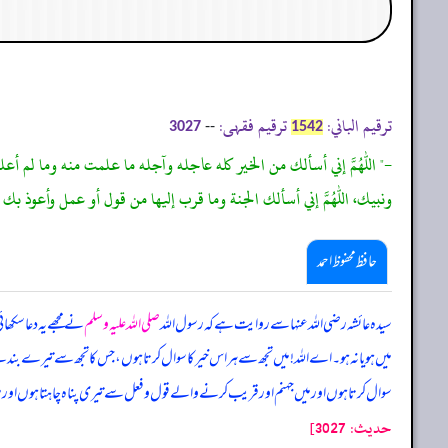
ترقیم الباني:
ترقیم فقہی:
--
3027
1542
-" اللهم إني أسألك من الخير كله عاجله وآجله ما علمت منه وما لم أ
ونبيك، اللهم إني أسألك الجنة وما قرب إليها من قول أو عمل وأعوذ بك 
حافظ محفوظ احمد
سیدہ عائشہ رضی اللہ عنہا سے روایت ہے کہ رسول اللہ
صلی اللہ علیہ وسلم
نے مجھے یہ دعا سکھا
میں ہو یا نہ ہو۔ اے اللہ! میں تجھ سے ہر اس خیر کا سوال کرتا ہوں، جس کا تجھ سے تیر
سوال کرتا ہوں اور میں جہنم اور قریب کرنے والے قول و فعل سے تیری پناہ چاہتا ہوں او
حدیث: 3027]