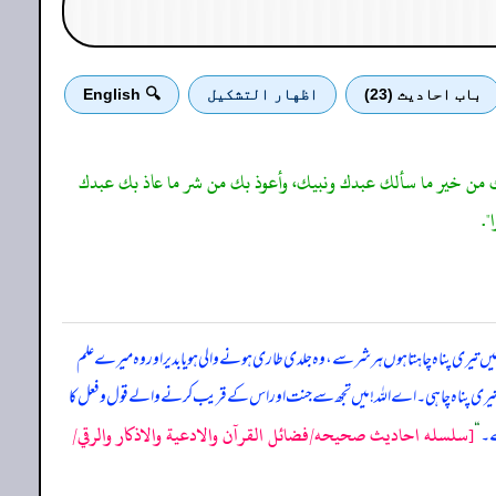
باب احادیث (23)
اظهار التشكيل
🔍 English
سألك من خير ما سألك عبدك ونبيك، وأعوذ بك من شر ما عاذ بك عبدك
".
 ہو اور میں تیری پناہ چاہتا ہوں ہر شر سے، وہ جلدی طاری ہونے والی ہو یا بدیر اور وہ میرے علم
ے تیری پناہ چاہی۔ اے اللہ! میں تجھ سے جنت اور اس کے قریب کرنے والے قول و فعل کا
[سلسله احاديث صحيحه/فضائل القرآن والادعية والاذكار والرقي/
ے۔
“