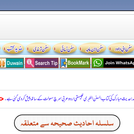
للہ! حدیث مبارک کی کتاب السنن الكبرى للبيهقي اردو عربی سرچ سہولت کے ساتھ پیش کر دی گئی ہے۔
سلسله احاديث صحيحه سے متعلقہ