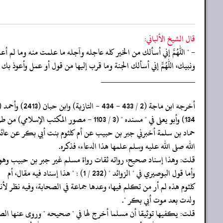
قال الشيخ الألباني:
- " اللهم إني أسألك من الخير كله عاجله وآجله ما علمت منه وما لم 
ونبيك، اللهم إني أسألك الجنة وما قرب إليها من قول أو عمل وأعوذ بك 
‏‏‏‏_____________________
‏‏‏‏أخرجه ابن ماجة (2 / 433 - 434 - التازية) وابن حبان (2413) وأحمد (6 /
‏‏‏‏حماد بن سلمة أخبرني جبر بن حبيب عن أم كلثوم بنت أبي بكر عن عا
‏‏‏‏الله صلى الله عليه وسلم علمها هذا الدعاء، فذكره.
‏‏‏‏قلت: وهذا إسناد صحيح، رواته ثقات رواة مسلم غير جبر بن حبيب وهو 
‏‏‏‏وأما قول البوصيري في " الزوائد " (232 / 1) : " هذا إسناد فيه مقال، أم
‏‏‏‏كلثوم هذه لم أر من تكلم فيها، وعدها جماعة في الصحابة، وفيه نظر لأنه
‏‏‏‏ولدت بعد موت أبي بكر ".
‏‏‏‏قلت: يكفيها توثيقا أن مسلما أخرج لها في " صحيحه " وروى عنها الص