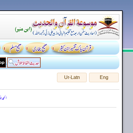
Ur-Latn
Eng
الحمد