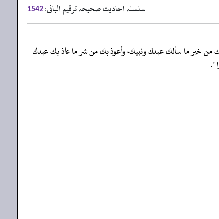
سلسلہ احادیث صحیحہ ترقیم البانی:
1542
أسألك من خير ما سألك عبدك ونبيك، وأعوذ بك من شر ما عاذ بك عبدك
".