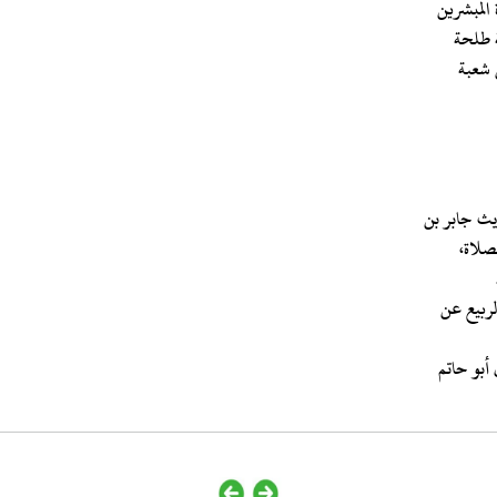
 المبشرين
ة طلحة
ديث جابر بن
لصلاة،
أبو حاتم