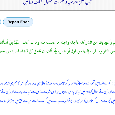
آپ صلی اللہ علیہ وسلم سے منقول مختلف دعائیں
Report Error
علم وأعوذ بك من الشر كله عاجله وآجله ما علمت منه وما لم أعلم، اللهم إني أ
من النار وما قرب إليها من قول أو عمل، وأسألك أن تجعل كل قضاء قضيته لي خيرا
ئی:
”
اے اللہ! میں تجھ سے ہر بھلائی کا سوال کرتا ہوں، وہ جلد ملنے والی ہو یا بدیر اور مجھے اس کا علم ہو یا نہ
ے بندے اور نبی نے سوال کیا اور میں تیری پناہ چاہتا ہوں ہر اس شر سے، جس سے تیرے بندے اور نبی ن
ر میں تجھ سے سوال کرتا ہوں کہ ہر فیصلہ، جو تو میرے بارے میں کرے، اسے میرے حق میں بہتر قرار د