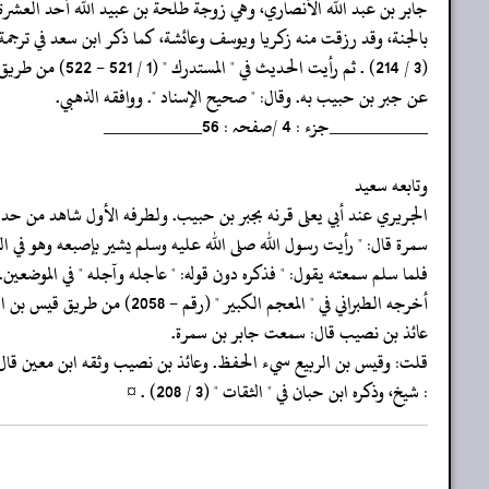
‏‏‏‏جابر بن عبد الله الأنصاري، وهي زوجة طلحة بن عبيد الله أحد العشرة
‏‏‏‏بالجنة، وقد رزقت منه زكريا ويوسف وعائشة، كما ذكر ابن سعد في ترجم
‏‏‏‏(3 / 214) . ثم رأيت الحديث في " المستدرك " (1 / 521 - 522) من طريق شعبة
‏‏‏‏عن جبر بن حبيب به. وقال: " صحيح الإسناد ". ووافقه الذهبي.
‏‏‏‏__________جزء : 4 /صفحہ : 56__________
‏‏‏‏وتابعه سعيد
‏‏‏‏الجريري عند أبي يعلى قرنه بجبر بن حبيب. ولطرفه الأول شاهد من ح
‏‏‏‏سمرة قال: " رأيت رسول الله صلى الله عليه وسلم يشير بإصبعه وهو في ا
‏‏‏‏فلما سلم سمعته يقول: " فذكره دون قوله: " عاجله وآجله " في الموضعين.
‏‏‏‏أخرجه الطبراني في " المعجم الكبير " (رقم - 2058) من طريق قيس بن الربيع عن
‏‏‏‏عائذ بن نصيب قال: سمعت جابر بن سمرة.
‏‏‏‏قلت: وقيس بن الربيع سيء الحفظ. وعائذ بن نصيب وثقه ابن معين قال 
‏‏‏‏: شيخ، وذكره ابن حبان في " الثقات " (3 / 208) . ¤