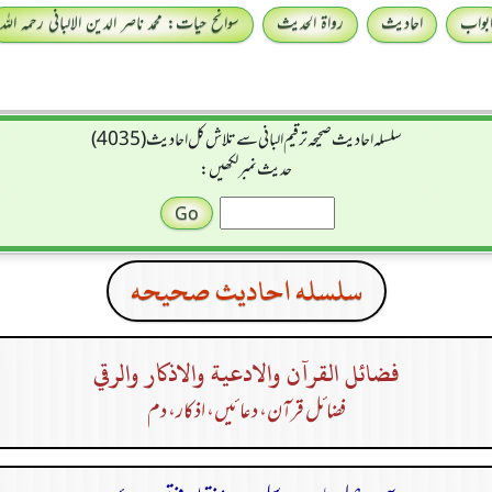
بواب
احادیث
رواۃ الحدیث
سوانح حیات: محمد ناصر الدین الالبانی رحمہ اللہ
سلسله احاديث صحيحه ترقیم البانی سے تلاش کل احادیث (4035)
حدیث نمبر لکھیں:
سلسله احاديث صحيحه
فضائل القرآن والادعية والاذكار والرقي
فضائل قرآن، دعا ئیں، اذکار، دم