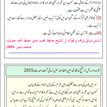
منڈانا احرام کے منافی ہے، کعب بن عجرہ رضی اللہ عنہ کا سر منڈوانا جوؤں کی وجہ سے تھا
سینگی کا حکم اس سے مختلف ہے۔
(3)
”
جو کام بھی تم کرو گے
“
گویا ان میں کوئی ترتیب نہیں، جبکہ بعض دوسرے کفارات میں
ترتیب ہے۔
(4)
حدیث، قرآن کے مجمل احکام کی وضاحت کرتی ہے۔
[سنن نسائی ترجمہ و فوائد از الشیخ حافظ محمد امین حفظ اللہ، حدیث/
صفحہ نمبر: 2854]
فوائد ومسائل از الشيخ حافظ محمد امين حفظ الله سنن نسائي تحت الحديث2855
سر میں جوں کی وجہ سے تکلیف میں محرم کے بال منڈوانے کا بیان۔
کعب بن عجرہ رضی الله عنہ کہتے ہیں کہ میں نے عمرہ کا احرام باندھا تو میرے سر میں
جوئیں بہت ہو گئیں، نبی اکرم صلی اللہ علیہ وسلم کو اس کی خبر پہنچی تو آپ میرے پاس