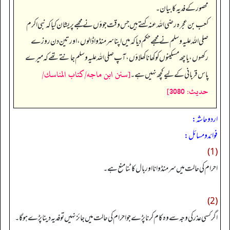
محصور کے فدیہ کا بیان۔
کعب بن عجرہ رضی اللہ عنہ کہتے ہیں جس وقت جوؤں نے مجھے پریشان کیا کہ نبی اکرم
صلی اللہ علیہ وسلم نے مجھے حکم دیا کہ میں اپنا سر منڈوا ڈالوں، اور تین دن روزے
رکھوں، یا چھ مسکینوں کو کھانا کھلاؤں، آپ صلی اللہ علیہ وسلم جانتے تھے کہ میرے
[سنن ابن ماجه/كتاب المناسك/
پاس قربانی کے لیے کچھ نہیں ہے۔
حدیث: 3080]
اردو حاشہ:
فوائد و مسائل:
(1)
احرام کی حالت میں سر منڈوانا اور بال کاٹنا منع ہے۔
(2)
اگر کسی عذر کی وجہ سے وہ کام کرنا پڑے جو احرام کی حالت میں جائز نہیں تو فدیہ دینا پڑے ہوگا۔