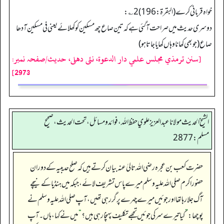
خواہ قربانی کرے (البقرۃ: 196) 2؎:
دوسری حدیث میں صراحت آ گئی ہے کہ تین صاع چھ مسکین کو کھلائے یعنی فی مسکین آدھا
صاع (جو بھی کھانا وہاں کھایا جاتا ہو)
[سنن ترمذي مجلس علمي دار الدعوة، نئى دهلى، حدیث/صفحہ نمبر:
2973]
الشيخ الحديث مولانا عبدالعزيز علوي حفظ الله، فوائد و مسائل، تحت الحديث ، صحيح
مسلم: 2877
حضرت کعب بن عجرہ رضی اللہ تالیٰ عنہ بیان کرتے ہیں کہ صلح حدیبیہ کے دوران
حضور اکرم صلی اللہ علیہ وسلم میرے پاس تشریف لائے، جبکہ میں ہنڈیا کے نیچے
آگ جلا رہا تھا اور جوئیں میرے چہرے پر گر رہی تھیں، آپ صلی اللہ علیہ وسلم نے
پوچھا:
”
کیا تیرے سر کی جوئیں تجھے تکلیف پہنچا رہی ہیں؟
“
میں نے کہا، ہاں۔ آپ