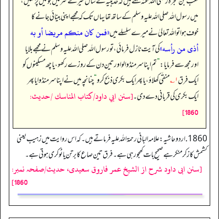
کعب بن عجرہ رضی اللہ عنہ کہتے ہیں کہ حدیبیہ کے سال میرے سر میں جوئیں پڑ گئیں،
میں رسول اللہ صلی اللہ علیہ وسلم کے ساتھ تھا یہاں تک کہ مجھے اپنی بینائی جانے کا
«فمن كان منكم مريضا أو به
خوف ہوا تو اللہ تعالیٰ نے میرے سلسلے میں
أذى من رأسه»
کی آیت نازل فرمائی، تو رسول اللہ صلی اللہ علیہ وسلم نے مجھے بلایا
اور مجھ سے فرمایا:
”
تم اپنا سر منڈوا لو اور تین دن کے روزے رکھو، یا چھ مسکینوں کو
ایک فرق
۱؎
منقٰی کھلاؤ، یا پھر ایک بکری ذبح کرو
“
چنانچہ میں نے اپنا سر منڈوایا پھر
[سنن ابي داود/كتاب المناسك /حدیث:
ایک بکری کی قربانی دے دی۔
1860]
1860. اردو حاشیہ: علامہ البانی رحمۃ اللہ علیہ فرماتے ہیں۔کہ اس روایت میں زہیب یعنی
کشمش کا زکر منکر ہے صحیح بات کھجور ہی ہے۔ فرق تین صاع کا برتن یا ٹوکری ہوتی ہے۔
[سنن ابی داود شرح از الشیخ عمر فاروق سعیدی، حدیث/صفحہ نمبر:
1860]