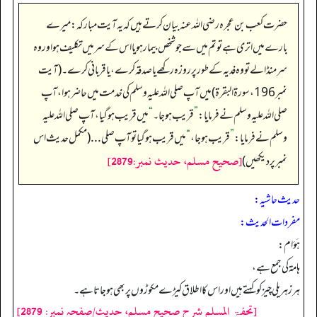
حضرت کعب بن عجرہ رضی اللہ عنہ بیان کرتے ہیں کہ یہ آیت مبارکہ: میرے
بارے میں اتری ہے تو تم میں سے جو شخص بیمار ہو یا اس کے سر میں تکلیف ہو اور وہ
سر منڈا لے تو وہ فدیہ کے طور پر روزہ رکھے یا صدقہ کرے، یا قربانی کرے۔ (آیت
نمبر 196، سورۃ البقرۃ) میں آپ صلی اللہ علیہ وسلم کی خدمت میں حاضر ہوا، آپ
صلی اللہ علیہ وسلم نے فرمایا:
”
قریب ہو جا۔
“
میں قریب ہو گیا، آپ صلی اللہ علیہ
وسلم نے فرمایا:
”
قریب ہو جا،
“
میں قریب ہو گیا تو آپ صلی... (مکمل حدیث اس
[صحيح مسلم، حديث نمبر:2879]
نمبر پر دیکھیں)
حدیث حاشیہ:
مفردات الحدیث:
هَوَام:
هامة کی جمع ہے،
ہر زہریلی چیز کو کہتے ہیں اور اس کا اطلاق کیڑے مکوڑوں پر بھی ہوجاتا ہے۔
[تحفۃ المسلم شرح صحیح مسلم، حدیث/صفحہ نمبر: 2879]