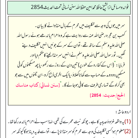
فوائد ومسائل از الشيخ حافظ محمد امين حفظ الله سنن نسائي تحت الحديث2854
سر میں جوں کی وجہ سے تکلیف میں محرم کے بال منڈوانے کا بیان۔
کعب بن عجرہ رضی الله عنہ سے روایت ہے کہ وہ احرام باندھے ہوئے رسول اللہ
صلی اللہ علیہ وسلم کے ساتھ تھے، تو ان کے سر کے جوئیں انہیں تکلیف دینے
لگیں۔ تو رسول اللہ صلی اللہ علیہ وسلم نے انہیں سر منڈا لینے کا حکم دیا اور
فرمایا:
”
(اس کے کفارہ کے طور پر) تین دن کے روزے رکھو، یا چھ مسکینوں کوفی
مسکین دو دو مد کے حساب سے کھانا کھلاؤ، یا ایک بکری ذبح کرو، ان تینوں میں سے جو
[سنن نسائي/كتاب مناسك
بھی کر لو گے تمہاری طرف سے کافی ہو جائے گا۔‏‏‏‏
“
الحج/حدیث: 2854]
اردو حاشہ:
(1)
یہ واقعہ غزوۂ حدیبیہ کا ہے۔ چونکہ نیت عمرے کی تھی، لہٰذا سب نے احرام باندھ رکھا تھا۔
(2)
معلوم ہوا کسی تکلیف کی وجہ سے محرم کو سر منڈانا پڑے، تو اسے فدیہ دینا ہوگا کیونکہ سر