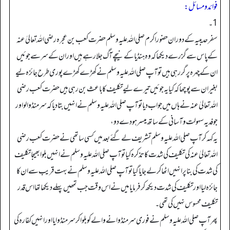
فوائد ومسائل:
1۔
سفرحدیبیہ کے دوران حضوراکرم صلی اللہ علیہ وسلم حضرت کعب بن عجرہ رضی اللہ تعالیٰ عنہ
کے پاس سے گزرے دیکھا کہ وہ ہنڈیا کے نیچے آگ جلارہے ہیں اور ان کےسر سے جوئیں
ان کے چہرہ پر گررہی ہیں تو آپ صلی اللہ علیہ وسلم نے کھڑے کھڑے پوری طرح جائزہ لیے
بغیر ان سے پوچھا کہ کیا یہ جوئیں تیرے لیے تکلیف کا باعث بن رہی ہیں حضرت کعب رضی
اللہ تعالیٰ عنہ نے ہاں میں جواب دیا تو آپ صلی اللہ علیہ وسلم نے انہیں بتا دیا کہ سرمنڈوالو اور
جو فدیہ سہولت وآسانی کے ساتھ میسر ہو دے دو،
یہ کہہ کر آپ صلی اللہ علیہ وسلم تشریف لے گئے بعد میں کسی ساتھی نے حضرت کعب رضی
اللہ تعالیٰ عنہ کی تکلیف کی شدت کا تذکرہ کیا تو آپ صلی اللہ علیہ وسلم نے انہیں بلوا بھیجا تکلیف
کی شدت کی بنا پر انہیں اٹھا کر لے جایا گیا تو آپ صلی اللہ علیہ وسلم نے بہت قریب سے ان کا
جائزہ لیا اور تکلیف کی شدت دیکھ کرفرمایا میں نے اس وقت جب تمھیں پہلے دیکھا تھا اس قدر
تکلیف محسوس نہیں کی تھی۔
پھر آپ صلی اللہ علیہ وسلم نے فوری سرمنڈوانے والے کو بلوا کر سرمنڈوایا اور انہیں کفارہ کی