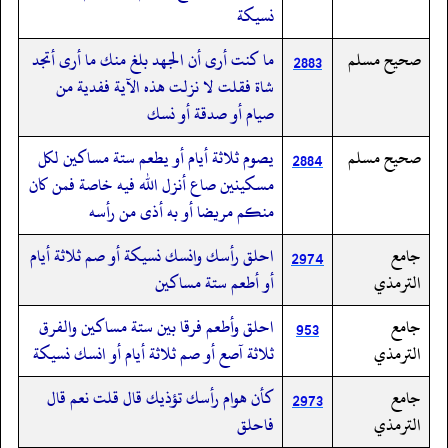
نسيكة
صحيح مسلم
ما كنت أرى أن الجهد بلغ منك ما أرى أتجد
2883
شاة فقلت لا نزلت هذه الآية ففدية من
صيام أو صدقة أو نسك
صحيح مسلم
يصوم ثلاثة أيام أو يطعم ستة مساكين لكل
2884
مسكينين صاع أنزل الله فيه خاصة فمن كان
منكم مريضا أو به أذى من رأسه
جامع
احلق رأسك وانسك نسيكة أو صم ثلاثة أيام
2974
الترمذي
أو أطعم ستة مساكين
جامع
احلق وأطعم فرقا بين ستة مساكين والفرق
953
الترمذي
ثلاثة آصع أو صم ثلاثة أيام أو انسك نسيكة
جامع
كأن هوام رأسك تؤذيك قال قلت نعم قال
2973
الترمذي
فاحلق