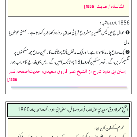
المناسك /حدیث: 1856]
1856. اردو حاشیہ:
➊ اعمال حج میں کیس تقصیر پرمشروع قربانی صدقہ یا روزہ رکھنا فدیہ کہلاتا ہے۔بمعنی عوض یا
بدل
➋ ایک صاع چار مد کا ہوتا ہے۔اور ایک مد تقریباً 9 چھٹانک کا۔تین صاع چھ مسکینوں پر
تقسیم کریں گے۔تو ہر مسکین کو دو مد (18چھٹا نک) ملیں گے۔ پس یہی فدیے کا حساب ہوا۔
[سنن ابی داود شرح از الشیخ عمر فاروق سعیدی، حدیث/صفحہ نمبر:
1856]
الشيخ عمر فاروق سعيدي حفظ الله، فوائد و مسائل، سنن ابي داود ، تحت الحديث 1860
محرم کے فدیہ کا بیان۔