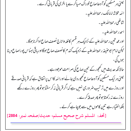
یعنی ہر مسکین کو آدھا صاع خوراک مہیا کرے یا بکری کی قربانی کرے۔
ائمہ ثلاثہ اما مالک رحمۃ اللہ علیہ۔
شافعی رحمۃ اللہ علیہ۔
احمد رحمۃ اللہ علیہ۔
اور محدثین رحمۃ اللہ علیہ کے نزدیک ہر قسم کا غلہ و اناج نصف صاع ادا کرنا ہوگا۔
لیکن امام ابوحنیفہ رحمۃ اللہ علیہ کے نزدیک گندم کا نصف صاع ہوگا اور باقی اجناس پورا صاع دینا
ہوں گی،
حالانکہ حدیث میں کھجور کے تین صاع کی صراحت موجود ہے۔
یعنی ہر ایک مسکین کو آدھا صاع کھجور دی جائے اور ائمہ کا اس پر اتفاق ہے کہ قربانی صدقے
اورروزے میں ترتیب ضروری نہیں ہے کہ اگر قربانی نہ کرسکتا ہو تو پھر روزے رکھے
روزے نہ رکھتا ہو تو پھر صدقہ کرے۔
بلکہ اختیار ہے تین کاموں میں سے جو چاہے کرلے۔
[تحفۃ المسلم شرح صحیح مسلم، حدیث/صفحہ نمبر: 2884]