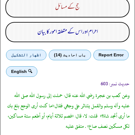
حج کے مسائل
احرام اور اس کے متعلقہ امور کا بیان
Report Error
باب احادیث (14)
اظهار التشكيل
🔍 English
حدیث نمبر:
603
وعن كعب بن عجرة رضي الله عنه قال: حملت إلى رسول الله صلى الله
عليه وآله وسلم والقمل يتناثر على وجهي فقال:«‏‏‏‏ما كنت أرى الوجع بلغ بك
ما أرى أتجد شاة؟» ‏‏‏‏ قلت: لا،‏‏‏‏ قال: «‏‏‏‏فصم ثلاثة أيام،‏‏‏‏ أو أطعم ستة مساكين،‏‏‏‏
لكل مسكين نصف صاع» . متفق عليه