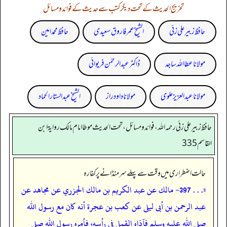
تخریج الحدیث کے تحت دیگر کتب سے حدیث کے فوائد و مسائل
حافظ زبیر علی زئی
الشیخ عمر فاروق سعیدی
حافظ محمد امین
مولانا عطا اللہ ساجد
ڈاکٹر عبدالرحمٰن فریوائی
مولانا عبد العزیز علوی
مولانا داود راز
الشیخ عبدالستار الحماد
حافظ زبير على زئي رحمه الله، فوائد و مسائل، تحت الحديث موطا امام مالك رواية ابن
القاسم 335
حالت اضطراری میں وقت سے پہلے سر منڈانے پر کفارہ
«. . . 397- مالك عن عبد الكريم بن مالك الجزري عن مجاهد عن
عبد الرحمن بن أبى ليلى عن كعب بن عجرة أنه كان مع رسول الله
صلى الله عليه وسلم فآذاه القمل فى رأسه، فأمره رسول الله صلى