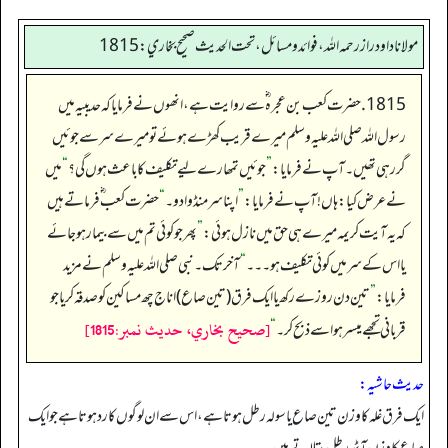
مولانا داود راز رحمه الله، فوائد و مسائل، تحت الحديث صحيح بخاري: 1815
1815. حضرت کعب بن عجرہ ؓ سے روایت ہے، انھوں نے فرمایا کہ حدیبیہ میں
رسول اللہ صلی اللہ علیہ وسلم میرے قریب کھڑے ہوئے تو میرے سر سے جوئیں
گررہی تھیں۔ آپ نے فرمایا:
”
جو ئیں تمھارے لیے تکلیف کا باعث ہوں گی؟
“
میں
نے عرض کیا: ہاں!آپ نے فرمایا:
”
اپنا سر منڈوادو۔
“
حضرت کعب ؓ فرماتے ہیں
کہ یہ آیت کریمہ میرے ہی حق میں نازل ہوئی:
”
پھر جو کوئی تم میں سے بیمارہو جائے
یا اس کے سر میں کوئی تکلیف ہو۔۔۔
“
آخر تک۔ نبی صلی اللہ علیہ وسلم نے مزید
فرمایا:
”
تین دن روزے رکھ یا ایک فرق (تین صاع) اناج چھ مساکین کو صدقہ کریا جو
[صحيح بخاري، حديث نمبر:1815]
قربانی تجھے میسر ہو اسے ذبح کر۔
“
حدیث حاشیہ:
ایک فرق غلہ کا وزن تین صاع یا سولہ رطل ہوتا ہے، اس سے ان لوگوں کا رد ہوتا ہے جو ایک