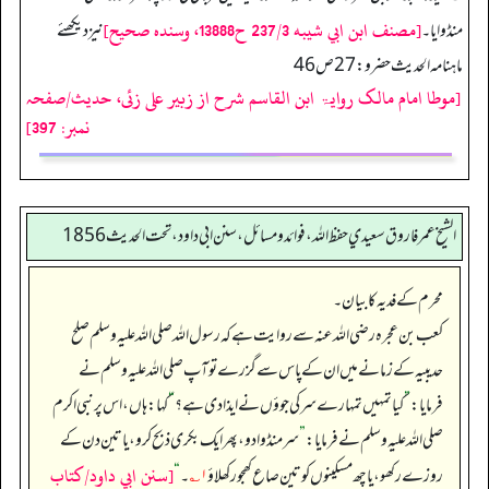
[مصنف ابن ابي شيبه 237/3 ح13888، وسنده صحيح]
منڈوایا۔
نیز دیکھئے
ماہنامہ الحدیث حضرو: 27ص 46
[موطا امام مالک روایۃ ابن القاسم شرح از زبیر علی زئی، حدیث/صفحہ
نمبر: 397]
الشيخ عمر فاروق سعيدي حفظ الله، فوائد و مسائل، سنن ابي داود ، تحت الحديث 1856
محرم کے فدیہ کا بیان۔
کعب بن عجرہ رضی اللہ عنہ سے روایت ہے کہ رسول اللہ صلی اللہ علیہ وسلم صلح
حدیبیہ کے زمانے میں ان کے پاس سے گزرے تو آپ صلی اللہ علیہ وسلم نے
فرمایا:
”
کیا تمہیں تمہارے سر کی جوؤں نے ایذا دی ہے؟
“
کہا: ہاں، اس پر نبی اکرم
صلی اللہ علیہ وسلم نے فرمایا:
”
سر منڈوا دو، پھر ایک بکری ذبح کرو، یا تین دن کے
[سنن ابي داود/كتاب
روزے رکھو، یا چھ مسکینوں کو تین صاع کھجور کھلاؤ
۱؎
۔‏‏‏‏
“