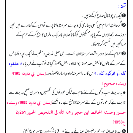
تفقه:
➊ ایک مُد چوتھائی صاع کو کہتے ہیں۔
➋ اگر حالتِ احرام میں کسی بیماری کی وجہ سے سر منڈوانا پڑے تو اس کے کفارے میں تین
روزے رکھنا ہوں گے یا چھ مسکینوں کو کھانا کھلانا یا پھر ایک بکری کا ذبح کر کے حرم کے
مساکین میں تقسیم کرنا ہو گا۔
➌ احرام کے علاوہ ہر وقت سر منڈانا جائز ہے۔ نبی صلی اللہ علیہ وسلم نے ایک بچہ دیکھا جس
«احلقوہ
کے سر کے بالوں کا بعض حصہ مونڈا ہوا تھا اور بعض چھوڑا گیا تھا تو آپ نے فرمایا:
کله أو اترکوہ کله۔»
[سنن ابي داود: 4195
اس کا سارا سر منڈوا دو یا سارا چھوڑ دو۔
وسنده صحيح]
● یہ حدیث سب لوگوں کے لئے عام ہے لیکن عورتوں کی تخصیص دوسری صحیح حدیث سے
[سنن ابي داود 1985، وسنده
ثابت ہے کہ عورتوں کے لئے سر منڈانا منع ہے۔ دیکھئے
حسن وحسنه الحافظ ابن حجر رحمه الله فى التلخيص الحبير 2/261
ح1058]
➍ سیدنا عبدالله بن عمر رضی اللہ عنہ نے مدینے میں قربانی کی اور اپنا سر مونڈا یعنی