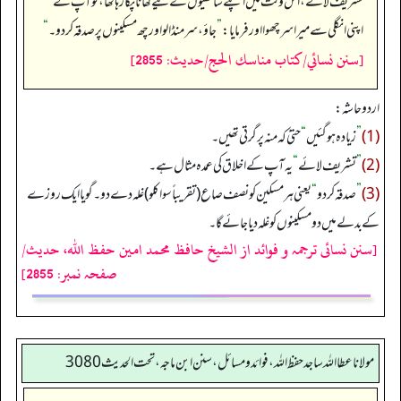
تشریف لائے، اس وقت میں اپنے ساتھیوں کے لیے کھانا پکا رہا تھا، تو آپ نے
اپنی انگلی سے میرا سر چھوا اور فرمایا:
”
جاؤ، سر منڈا لو اور چھ مسکینوں پر صدقہ کر دو۔‏‏‏‏
“
[سنن نسائي/كتاب مناسك الحج/حدیث: 2855]
اردو حاشہ:
(1)
”
زیادہ ہوگئیں
“
حتیٰ کہ منہ پر گرتی تھیں۔
(2)
”
تشریف لائے
“
یہ آپ کے اخلاق کی عمدہ مثال ہے۔
(3)
”
صدقہ کر دو
“
یعنی ہر مسکین کو نصف صاع (تقریباً سوا کلو) غلہ دے دو۔ گویا ایک روزے
کے بدلے میں دو مسکینوں کو غلہ دیا جائے گا۔
[سنن نسائی ترجمہ و فوائد از الشیخ حافظ محمد امین حفظ اللہ، حدیث/
صفحہ نمبر: 2855]
مولانا عطا الله ساجد حفظ الله، فوائد و مسائل، سنن ابن ماجه، تحت الحديث3080