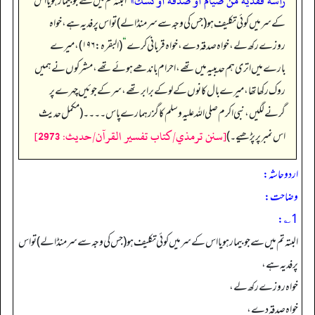
رأسه ففدية من صيام أو صدقة أو نسك»
”
البتہ تم میں سے جو بیمار ہو یا اس
کے سر میں کوئی تکلیف ہو (جس کی وجہ سے سر منڈا لے) تو اس پر فدیہ ہے، خواہ
روزے رکھ لے، خواہ صدقہ دے، خواہ قربانی کرے
“
(البقرہ: ۱۹۶)، میرے
بارے میں اتری ہم حدیبیہ میں تھے، احرام باندھے ہوئے تھے، مشرکوں نے ہمیں
روک رکھا تھا، میرے بال کانوں کے لو کے برابر تھے، سر کے جوئیں چہرے پر
گرنے لگیں، نبی اکرم صلی اللہ علیہ وسلم کا گزر ہمارے پاس ۔۔۔۔ (مکمل حدیث
[سنن ترمذي/كتاب تفسير القرآن/حدیث: 2973]
اس نمبر پر پڑھیے۔)
اردو حاشہ:
وضاحت:
1؎:
البتہ تم میں سے جو بیمار ہو یا اس کے سر میں کوئی تکلیف ہو (جس کی وجہ سے سر منڈا لے) تو اس
پر فدیہ ہے،
خواہ روزے رکھ لے،
خواہ صدقہ دے،