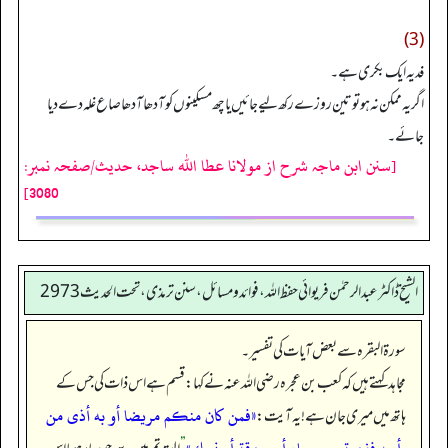
(3)
فدیہ ایک بکری ہے۔
اگر یہ ممکن نہ ہوتو تین روزے رکھ لیے جائیں یا چھ مسکینوں کو آدھا آدھا صاع غلہ دےدیا
جائے۔
[سنن ابن ماجہ شرح از مولانا عطا الله ساجد، حدیث/صفحہ نمبر:
3080]
الشیخ ڈاکٹر عبد الرحمٰن فریوائی حفظ اللہ، فوائد و مسائل، سنن ترمذی، تحت الحديث 2973
سورۃ البقرہ سے بعض آیات کی تفسیر۔
مجاہد کہتے ہیں کہ کعب بن عجرہ رضی الله عنہ نے کہا: قسم ہے اس ذات کی جس کے
«فمن كان منكم مريضا أو به أذى من
ہاتھ میں میری جان ہے! یہ آیت: