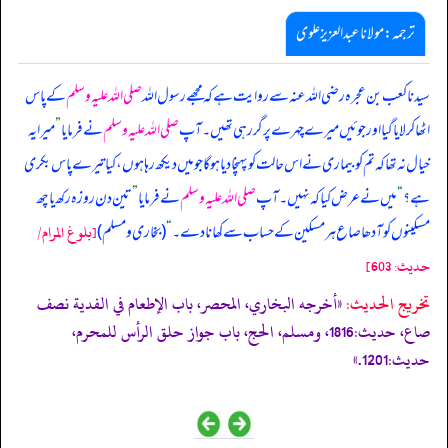
ترجمہ:مولانا عبدالعزیز علوی
سیدنا کعب بن عجرہ رضی اللہ عنہ سے روایت ہے کہ
مجھے رسول اللہ
صلی اللہ علیہ وسلم
کے پاس
اٹھا کر لایا گیا اور جوئیں میرے چہرے پر گر رہی تھیں۔ آپ
صلی اللہ علیہ وسلم
نے فرمایا
”
میرا یہ
خیال نہ تھا کہ تم کو بیماری نے اس حالت کو پہنچا دیا ہو گا جو میں دیکھ رہا ہوں، کیا تیرے پاس بکری
ہے؟
“
میں نے عرض کیا کہ نہیں۔ آپ
صلی اللہ علیہ وسلم
نے فرمایا
”
تین دن روزہ رکھ یا چھ
مسکینوں کو آدھا صاع ہر مسکین کے حساب سے کھانا دے۔
“
(بخاری و مسلم)
[بلوغ المرام/
حدیث: 603]
تخریج الحدیث:
«أخرجه البخاري، المحصر، باب الإطعام في الفدية نصف
صاع، حديث:1816، ومسلم، الحج، باب جواز حلق الرأس للمحرم،
حديث:1201.»