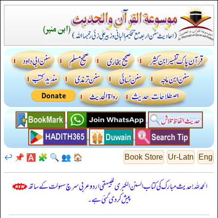
↩️
📌
🅰️
🧩
🔍
👥
🏠
Book Store
Ur-Latn
Eng
الحمدللہ! حدیث مبارک کی کتاب السنن الكبرى للبيهقي اردو عربی سرچ سہولت کے ساتھ
پیش کر دی گئی ہے۔