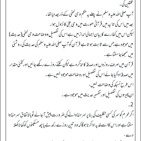
تلقین کی۔
آپ صلی اللہ علیہ وسلم نے پہلے یہ حکم وحی خفی کے ذریعہ دیا تھا۔
بعد میں اس کی تائید میں قرآنی صورت میں وحی جلی کا نزول ہوا۔
لیکن اس میں کفارے کا بیان اجمالی انداز میں ہے اس کی تفصیل ووضاحت وحی خفی (حدیث)
میں موجود ہے جس سے ثابت ہوتا ہے قرآن کو آپ صلی اللہ علیہ وسلم کی حدیث کی روشنی
میں سمجھا جا سکتا ہے۔
قرآن میں صرف روزوں اور صدقہ کا تذکرہ ہے لیکن کتنے روزے رکھے جائیں اور کتنی مقدار
میں صدقہ ادا کیاجائے اس کی تفصیل اور وضاحت موجود نہیں ہے۔
اس طرح نسیکہ کی وضاحت نہیں،
ان چیزوں کی تفصیل اور تفسیر حدیث میں موجود ہے۔
2۔
اگر محرِم کوسر کی کسی تکلیف کی بنا پر سرمنڈوانے کی ضرورت پیش آ جائے تو بالاتفاق سرمنڈوا
سکتا ہے اور اس کا اسے فدیہ ادا کرنا ہو گا کہ وہ تین روزے رکھ لے یا چھ مسکینوں کو کھانا کھلا
دے،