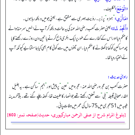
«الْوَجَعَ»
تکلیف۔
«مَاأَرٰي»
”
ہمزہ
“
پر زبر۔ رؤیت بصری سے مشتق ہے، یعنی جو میں دیکھ رہا ہوں۔
«أَتَجِدُ شَاة»
یعنی حضرت کعب رضی اللہ عنہ کی یہ حالت دیکھ کر آپ نے انہیں سر منڈوانے
کا حکم دیا اور اس کے کفارے کے طور پر ایک بکری ذبح کرنے یا تین دن روزے رکھنے کا یا
چھ مساکین کو کھانا کھلانے کا حکم دیا۔ ان تینوں میں سے کوئی کام بھی کیا جا سکتا یے کیونکہ آپ
نے اختیار دیا تھا۔
راویٔ حدیث:
حضرت کعب بن عجرہ رضی اللہ عنہ، عجرہ میں
”
عین
“
پر پیش اور
”
جیم
“
ساکن ہے۔ یہ جلیل
القدر صحابی قبیلہ
”
بلي
“
سے تعلق رکھتے تھے جو انصار کا حلیف تھا، کوفہ چلے گئے تھے۔ بلآخر مدینہ
طیبہ میں 51 ھجری میں 75 سال کی عمر میں وفات پائی۔
[بلوغ المرام شرح از صفی الرحمن مبارکپوری، حدیث/صفحہ نمبر: 603]