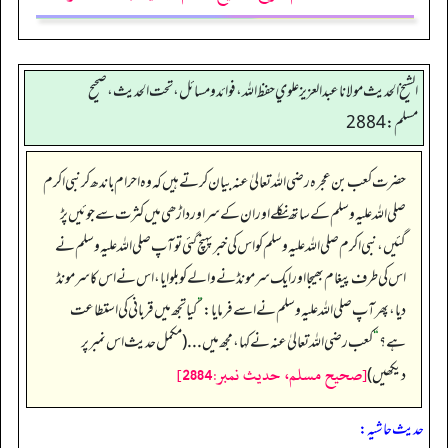
الشيخ الحديث مولانا عبدالعزيز علوي حفظ الله، فوائد و مسائل، تحت الحديث ، صحيح
مسلم: 2884
حضرت کعب بن عجرہ رضی اللہ تعالیٰ عنہ بیان کرتے ہیں کہ وہ احرام باندھ کر نبی اکرم
صلی اللہ علیہ وسلم کے ساتھ نکلے اور ان کے سر اور داڑھی میں کثرت سے جوئیں پڑ
گئیں، نبی اکرم صلی اللہ علیہ وسلم کو اس کی خبر پہنچ گئی تو آپ صلی اللہ علیہ وسلم نے
اس کی طرف پیغام بھیجا اور ایک سر مونڈنے والے کو بلوایا، اس نے اس کا سر مونڈ
دیا، پھر آپ صلی اللہ علیہ وسلم نے اسے فرمایا:
”
کیا تجھ میں قربانی کی استطاعت
ہے؟
“
کعب رضی اللہ تعالیٰ عنہ نے کہا، مجھ میں... (مکمل حدیث اس نمبر پر
[صحيح مسلم، حديث نمبر:2884]
دیکھیں)
حدیث حاشیہ: