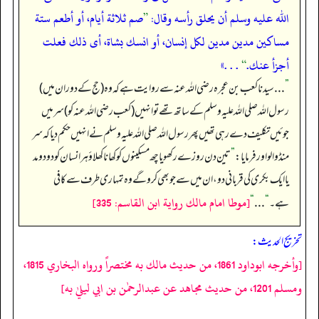
الله عليه وسلم أن يحلق رأسه وقال:
”
صم ثلاثة أيام، أو أطعم ستة
مساكين مدين مدين لكل إنسان، أو انسك بشاة، أى ذلك فعلت
أجزأ عنك.
“
. . .»
”
. . . سیدنا کعب بن عجرہ رضی اللہ عنہ سے روایت ہے کہ وہ (حج کے دوران میں)
رسول اللہ صلی اللہ علیہ وسلم کے ساتھ تھے تو انہیں (کعب رضی اللہ عنہ کو) سر میں
جوئیں تکلیف دے رہی تھیں پھر رسول اللہ صلی اللہ علیہ وسلم نے انہیں حکم دیا کہ سر
منڈوالو اور فرمایا:
”
تین دن روزے رکھو یا چھ مسکینوں کو کھانا کھلاؤ ہر انسان کو دو دو مد
یا ایک بکری کی قربانی دو، ان میں سے جو بھی کرو گے وہ تمہاری طرف سے کافی
[موطا امام مالك رواية ابن القاسم: 335]
ہے۔
“
. . .
“
تخریج الحدیث:
[وأخرجه ابوداود 1861، من حديث مالك به مختصراً ورواه البخاري 1815،
ومسلم 1201، من حديث مجاهد عن عبدالرحمٰن بن ابي ليليٰ به]