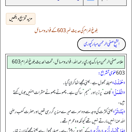
مزید تخریج دیکھیں
بلوغ المرام کی حدیث نمبر 603 کے فوائد و مسائل
الشیخ صفی الرحمن مبارکپوری
علامه صفي الرحمن مبارك پوري رحمه الله، فوائد و مسائل، تحت الحديث بلوغ المرام 603
603
لغوی تشریح:
«حُمَلْتُ»
صیغۂ مجہول ہے، یعنی مجھے اٹھا کر لایا گیا۔
«الْقَمْلُ»
”
قاف
“
پر زبر اور
”
میم
“
ساکن ہے۔ چھوٹے چھوٹے حشرات جنہیں جویٔں کہتے
ہیں۔
«يَتَناثَرُ»
یعنی کثرت کی وجہ سے وہ سر سے میرے منہ پر گر رہی تھیں اور حضرت کعب رضی
اللہ عنہ انہیں مارتے نہیں تھے کیونکہ وہ محرم تھے۔
«مَا كُنْتُ أُرٰي»
«أُرٰي»
،
کے
”
ہمزہ
“
پر پیش ہے۔ صیغۂ مجہول ہے یعنی مجھے گمان نہ تھا۔