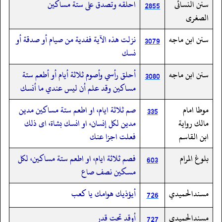
سنن النسائى
احلقه وتصدق على ستة مساكين
2855
الصغرى
سنن ابن ماجه
نزلت هذه الآية ففدية من صيام أو صدقة أو
3079
نسك
سنن ابن ماجه
أحلق رأسي وأصوم ثلاثة أيام أو أطعم ستة
3080
مساكين وقد علم أن ليس عندي ما أنسك
موطا امام
صم ثلاثة ايام، او اطعم ستة مساكين مدين
335
مالك رواية
مدين لكل إنسان، او انسك بشاة، اى ذلك
ابن القاسم
فعلت اجزا عنك
بلوغ المرام
فصم ثلاثة ايام،‏‏‏‏ او اطعم ستة مساكين،‏‏‏‏ لكل
603
مسكين نصف صاع
مسندالحميدي
أيؤذيك هوامك يا كعب
726
مسندالحميدي
أوقد تحت قدر
727