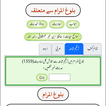
بلوغ المرام سے متعلقہ
ابواب
احادیث
رواۃ الحدیث
سوانح حیات: حافظ ابن حجر عسقلانی رحمہ اللہ
تمام کتب
ترقیم شاملہ
عربی
اردو
بلوغ المرام میں ترقیم شاملہ سے تلاش کل احادیث (1359)
حدیث نمبر لکھیں:
بلوغ المرام