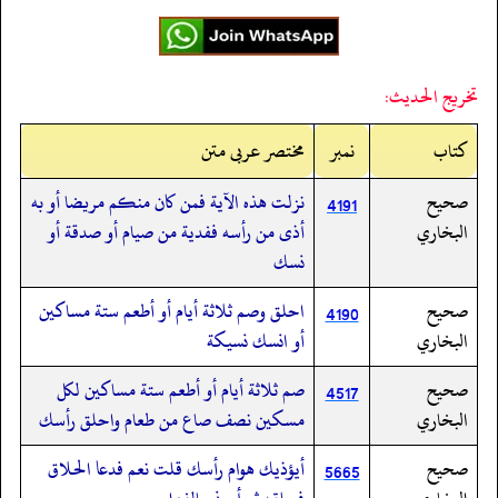
تخريج الحديث:
کتاب
نمبر
مختصر عربی متن
صحيح
نزلت هذه الآية فمن كان منكم مريضا أو به
4191
البخاري
أذى من رأسه ففدية من صيام أو صدقة أو
نسك
صحيح
احلق وصم ثلاثة أيام أو أطعم ستة مساكين
4190
البخاري
أو انسك نسيكة
صحيح
صم ثلاثة أيام أو أطعم ستة مساكين لكل
4517
البخاري
مسكين نصف صاع من طعام واحلق رأسك
صحيح
أيؤذيك هوام رأسك قلت نعم فدعا الحلاق
5665