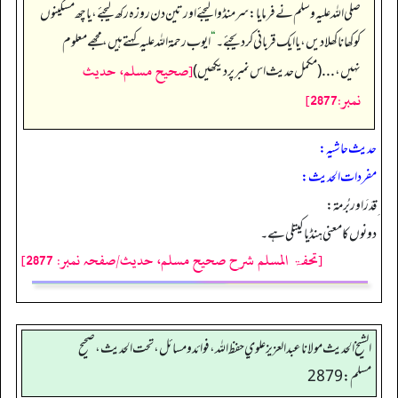
صلی اللہ علیہ وسلم نے فرمایا: سرمنڈوا لیجئے اور تین دن روزہ رکھ لیجئے، یا چھ مسکینوں
کو کھانا کھلا دیں، یا ایک قربانی کر دیجئے۔
“
ایوب رحمۃ اللہ علیہ کہتے ہیں، مجھے معلوم
[صحيح مسلم، حديث
نہیں،... (مکمل حدیث اس نمبر پر دیکھیں)
نمبر:2877]
حدیث حاشیہ:
مفردات الحدیث:
ِقدَرَ اور بُرمة:
دونوں کا معنی ہنڈیا کیتلی ہے۔
[تحفۃ المسلم شرح صحیح مسلم، حدیث/صفحہ نمبر: 2877]
الشيخ الحديث مولانا عبدالعزيز علوي حفظ الله، فوائد و مسائل، تحت الحديث ، صحيح
مسلم: 2879