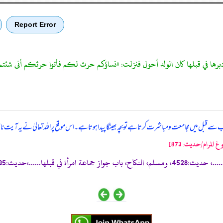
Report Error
ن دبرها في قبلها كان الولد أحول فنزلت: «نساؤكم حرث لكم فأتوا حرثكم أنى شئتم
 سے قبل میں مجامعت و مباشرت کرتا ہے تو بچہ بھینگا پیدا ہوتا ہے۔ اس موقع پر اللہ تعالیٰ نے یہ آیت ناز
غ المرام/حدیث: 873]
قبلها......،حديث:1435.»