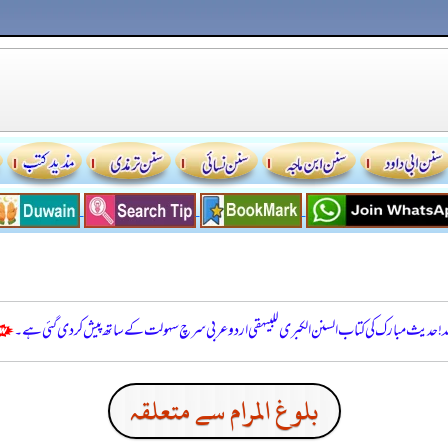
للہ! حدیث مبارک کی کتاب السنن الكبرى للبيهقي اردو عربی سرچ سہولت کے ساتھ پیش کر دی گئی ہے۔
بلوغ المرام سے متعلقہ