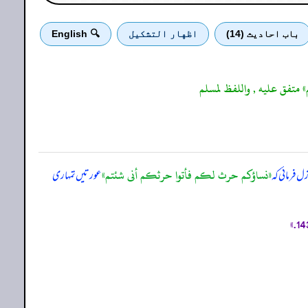
باب احادیث (14)
اظهار التشكيل
🔍 English
» متفق عليه , واللفظ لمسلم
«نساؤكم حرث لكم فأتوا حرثكم أنى شئتم»
ل فرمائی کہ
عورتیں تمہاری