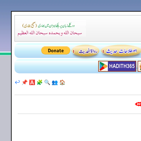
↩️
📌
🅰️
🧩
🔍
👥
🏠