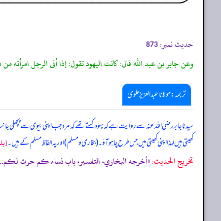
حدیث نمبر:
873
وعن جابر بن عبد الله قال: كانت اليهود تقول: إذا أتى الرجل امرأته م
ترجمہ:مولانا عبدالعزیز علوی
سیدنا جابر رضی اللہ عنہ سے روایت ہے کہ
یہود کہتے تھے کہ مرد جب اپنی بیوی سے پچھلی جانب
کھیتی ہیں لہذا اپنی کھیتی میں جس طرح چاہو آؤ۔ (بخاری و مسلم) اور یہ الفاظ مسلم کے ہیں۔
[بلو
تخریج الحدیث:
«أخرجه البخاري، التفسير، باب نساء كم حرث لكم.......، حديث:4528، ومسلم، النكاح، باب جواز جماعة امرأة في 