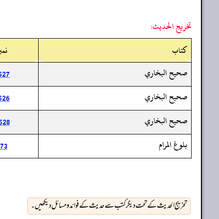
تخريج الحديث:
کتاب
نمب
صحيح البخاري
527
صحيح البخاري
526
صحيح البخاري
528
بلوغ المرام
73
تخریج الحدیث کے تحت دیگر کتب سے حدیث کے فوائد و مسائل دیکھیں۔