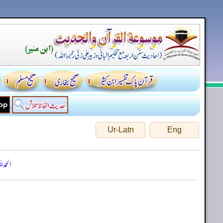
Ur-Latn
Eng
الحمد