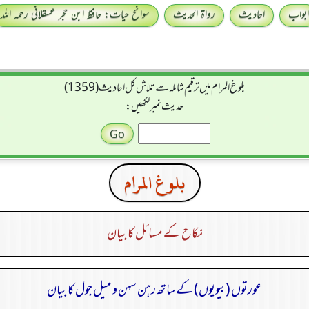
ابواب
احادیث
رواۃ الحدیث
سوانح حیات: حافظ ابن حجر عسقلانی رحمہ اللہ
بلوغ المرام میں ترقیم شاملہ سے تلاش کل احادیث (1359)
حدیث نمبر لکھیں:
بلوغ المرام
نکاح کے مسائل کا بیان
عورتوں (بیویوں) کے ساتھ رہن سہن و میل جول کا بیان