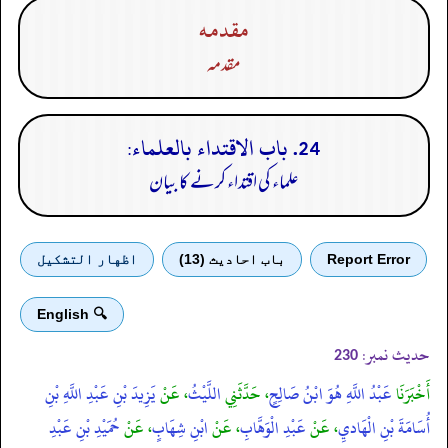
مقدمه
مقدمہ
24. باب الاقتداء بالعلماء:
علماء کی اقتداء کرنے کا بیان
Report Error
باب احادیث (13)
اظهار التشكيل
🔍 English
حدیث نمبر:
230
أَخْبَرَنَا
عَبْدُ اللَّهِ هُوَ ابْنُ صَالِحٍ
، حَدَّثَنِي
اللَّيْثُ
، عَنْ
يَزِيدَ بْنِ عَبْدِ اللَّهِ بْنِ
أُسَامَةَ بْنِ الْهَاديِ
، عَنْ
عَبْدِ الْوَهَّابِ
، عَنْ
ابْنِ شِهَابٍ
، عَنْ
حُمَيْدِ بْنِ عَبْدِ