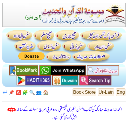
↩️
📌
🅰️
🧩
🔍
👥
🏠
Book Store
Ur-Latn
Eng
الحمدللہ! حدیث مبارک کی کتاب السنن الكبرى للبيهقي اردو عربی سرچ سہولت کے ساتھ
پیش کر دی گئی ہے۔