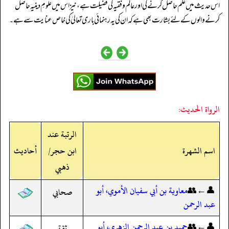
اس حدیث میں علم حاصل کرنے کی اور عالم و فقیہ کی فضیلت ہے، نیز اس میں علومِ دینیہ حاصل
کرنے والوں کے لئے بشارت بھی ہے کہ ان کی یہ رہنمائی باری تعالیٰ کی خاص عنایت سے ہے۔
الرواة الحديث:
الرتبة عند
اسم الشهرة
ابن حجر/
أحاديث
ذهبي
👤←👥
معاوية بن أبي سفيان الأموي، أبو
صحابي
عبد الرحمن
👤←👥
حميد بن عبد الرحمن الزهري، أبو
ثقة