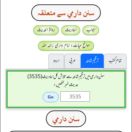
سنن دارمي سے متعلقہ
ابواب
احادیث
رواۃ الحدیث
سوانح حیات: امام دارمی رحمہ اللہ
تمام کتب
ترقیم شاملہ
عربی
اردو
سنن دارمی میں ترقیم شاملہ سے تلاش کل احادیث (3535)
حدیث نمبر لکھیں:
سنن دارمي