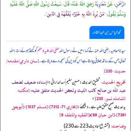
الرَّحْمَنِ
، عَنْ
مُعَاوِيَةَ
رَضِيَ اللهُ عَنْهُ، قَالَ: سَمِعْتُ رَسُولَ اللَّهِ صَلَّى اللَّهُ عَلَيْهِ
وَسَلَّمَ يَقُولُ:
"مَنْ يُرِدْ اللَّهُ بِهِ خَيْرًا، يُفَقِّهْهُ فِي الدِّينِ"
.
محمد الیاس بن عبدالقادر
سیدنا معاویہ رضی اللہ عنہ نے کہا: میں نے رسول اللہ
صلی اللہ علیہ وسلم
کو کہتے ہوئے سنا: اللہ
[سنن دارمي/مقدمه/
تعالیٰ جس کے ساتھ بھلائی چاہتا ہے اس کو دین کی سمجھ دے دیتا ہے۔
حدیث: 230]
تخریج الحدیث:
«إسناده ضعيف لضعف
تحقيق الحديث: حسين سليم أسد الداراني:
عبد الله بن صالح كاتب الليث ولكن الحديث متفق عليه،
[مكتبه
الشامله نمبر: 230]
»
[بخاري 71، 7312]
[مسلم 1037]
[أبويعلی
یہ حدیث صحیح متفق علیہ ہے۔ دیکھئے:
،
،
7381]
[ابن حبان 89]
[الفقيه والمتفقه 9]
،
و
وضاحت:
(تشریح احادیث 223 سے 230)