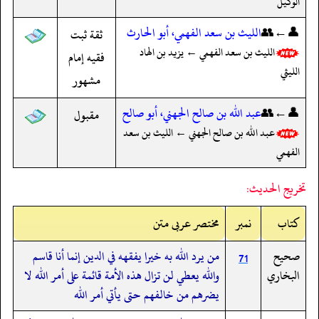
الوكيل
👤←👥
الليث بن سعد الفهمي، أبو الحارث
ثقة ثبت
الليث بن سعد الفهمي ← يزيد بن الهاد
فقيه إمام
الليثي
مشهور
👤←👥
عبد الله بن صالح الجهني، أبو صالح
مقبول
عبد الله بن صالح الجهني ← الليث بن سعد
الفهمي
تخريج الحديث:
کتاب
نمبر
مختصر عربی متن
صحيح
من يرد الله به خيرا يفقهه في الدين إنما أنا قاسم
71
البخاري
والله يعطي لن تزال هذه الأمة قائمة على أمر الله لا
يضرهم من خالفهم حتى يأتي أمر الله