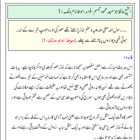
الشيخ حافظ ابو سمیعہ محمود تبسم، فوائد، موطا امام مالک : 1
...رسول اللہ صلی اللہ علیہ وسلم نماز پڑھتے تھے عصر کی اور دھوپ حجرے کے اندر
[موطا امام مالك: 1]
ہوتی تھی دیواروں پر چڑھنے سے پہلے۔
فائده:
اس حدیث مبارکہ سے اصل مقصود یہ سمجھانا ہے کہ نمازِ عصر کو جلدی ادا کر لینا چاہیے، یہ بات
مشہور بھی ہے اور ہر حاجی اس کا مشاہدہ بھی کرتا ہے کہ اُمہات المومنین کے حجرے چھوٹے
چھوٹے سے تھے، اُن کا اندرونی صحن وسیع نہیں تھا اور یہ حقیقت ہے کہ ایسے مکانات کی
دیواریں خواہ چھوٹی بھی ہوں، سورج کی دھوپ جلد ہی ان کے صحن سے ختم ہو جاتی ہے اور
دیواروں پر چڑھ جاتی ہے۔
عصر کا وقت ایک مثل پر شروع ہو جاتا ہے یعنی جب آدمی کا سایہ اس کے قد کے برابر ہو
جائے تو نمازِ عصر پڑھی جا سکتی ہے اور یہ ایک مثل سایہ، زوال کے وقت باقی رہنے والے
سائے سے زائد ہوتا ہے۔۔