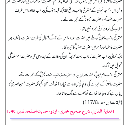
حضرت عائشہ ؓ کا حجرہ جس میں رسول اللہ صلی اللہ علیہ وسلم ، حضرت ابو بکر صدیق ؓ اور حضرت عمر ؓ
دفن ہیں، مسجد نبوی کے مشرقی جانب واقع تھا جبکہ قبلہ جنوب کی جانب تھا اور اس طرف
حضرت حفصہ ؓ اور حضرت میمونہ ؓ کے حجرات تھے۔
مغرب کی طرف کوئی حجرہ نہیں تھا۔
مشرقی جانب جنوبی گوشے میں حضرت سودہ، اس کے آگے شمال کی طرف حضرت عائشہ، پھر
حضرت فاطمہ اور آخر میں حضرت صفیہ ؓ کا حجرہ تھا۔
جبکہ شمالی جانب حضرت زینب بنت خزیمہ ؓ، ان کی وفات کے بعد وہی حجرہ حضرت ام سلمہ ؓ کی
تحویل میں آگیا۔
مشرقی جانب ام حبیبہ ؓ، حضرت جویریہ اور حضرت زینب بنت حجش ؓ کے حجرات تھے۔
حضرت عائشہ ؓ کے حجرے کی اونچائی زیادہ سے زیادہ آٹھ فٹ تھی، کیونکہ حضرت حسن بصری ؒ کا
بیان ہے کہ وہ ہاتھ اٹھاتے تو چھت سے لگ جاتا تھا۔
(طبقات ابن سعد: 117/8)
[هداية القاري شرح صحيح بخاري، اردو، حدیث/صفحہ نمبر: 546]