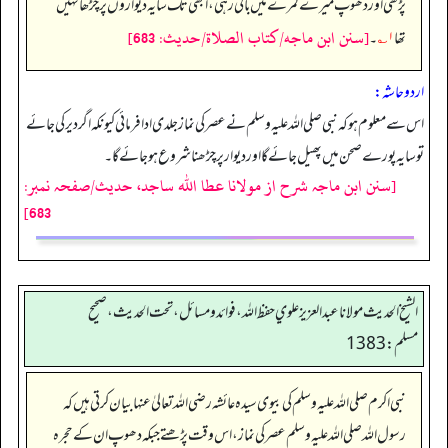
پڑھی اور دھوپ میرے کمرے میں باقی رہی، ابھی تک سایہ دیواروں پر چڑھا نہیں
[سنن ابن ماجه/كتاب الصلاة/حدیث: 683]
تھا
۱؎
۔
اردو حاشہ:
اس سے معلوم ہو کہ نبی صلی اللہ علیہ وسلم نے عصر کی نماز جلدی ادا فرمائی کیونکہ اگر دیر کی جائے
تو سایہ پورے صحن میں پھیل جائے گا اور دیوار پر چڑھنا شروع ہو جائے گا۔
[سنن ابن ماجہ شرح از مولانا عطا الله ساجد، حدیث/صفحہ نمبر:
683]
الشيخ الحديث مولانا عبدالعزيز علوي حفظ الله، فوائد و مسائل، تحت الحديث ، صحيح
مسلم: 1383
نبی اکرم صلی اللہ علیہ وسلم کی بیوی سیدہ عائشہ رضی اللہ تعالیٰ عنہا بیان کرتی ہیں کہ
رسول اللہ صلی اللہ علیہ وسلم عصر کی نماز، اس وقت پڑھتے جبکہ دھوپ ان کے حجرہ