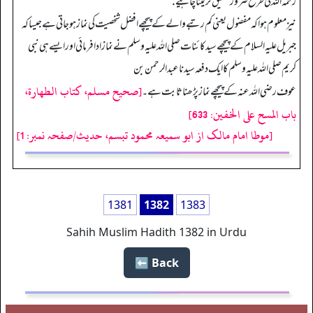
رحمہ اللہ کی طرح ضرور تحقیق کر لینا چاہیے.
نیز معلوم ہوا کہ مفضول یعنی کم رتبے والے کے پیچھے افضل شخصیت کی نماز ہو جاتی ہے جیسا کہ
جبریل علیہ السلام کے پیچھے سید کا ئنات صلی اللہ علیہ وسلم نے نماز ادا فرمائی اور ایسے ہی نبی
کریم صلی اللہ علیہ وسلم کا ایک دفعہ سیدنا عبد الرحمن بن
[صحيح مسلم، كتاب الطهارة،
عوف رضی اللہ عنہ کے پیچھے نماز پڑھنا ثابت ہے۔
باب المسح على الخفين: 633]
[موطا امام مالک از ابو سمیعہ محمود تبسم، حدیث/صفحہ نمبر: 1]
1381
1382
1383
Sahih Muslim Hadith 1382 in Urdu
Back ⬅️