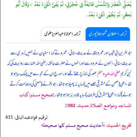
يُصَلِّي الْعَصْرَ وَالشَّمْسُ طَالِعَةٌ فِي حُجْرَتِي، لَمْ يَفِئْ الْفَيْءُ بَعْدُ "، وَقَالَ أَبُو
بَكْرٍ: لَمْ يَظْهَرِ الْفَيْءُ بَعْدُ.
ترجمہ:سلطان محمود جلالپوری
ترجمہ:مولانا عبدالعزیز علوی
ابوبکر بن ابی شیبہ اور عمرو ناقد نے حدیث سنائی، عمرو نے کہا: سفیان نے ہمیں زہری سے
حدیث سنائی، انہوں نے عروہ سے اور انہوں نے حضرت عائشہ رضی اللہ عنہا سے روایت کی کہ
نبی کریم
صلی اللہ علیہ وسلم
عصر کی نماز پڑھتے تھے اور سورج ان کے حجرے میں چمک رہا ہوتا
تھا، ابھی (صحن کے مشرقی حصے میں) سایہ نہ پھیلا ہوتا تھا۔ ابوبکر نے (معنی کی وضاحت کرتے
[صحيح مسلم/كتاب
ہوئے) کہا: ابھی (مشرق کی طرف) سایہ ظاہر نہ ہوا ہوتا تھا۔
المساجد ومواضع الصلاة/حدیث: 1382]
ترقیم فوادعبدالباقی:
611
تخریج الحدیث:
«أحاديث صحيح مسلم كلها صحيحة»