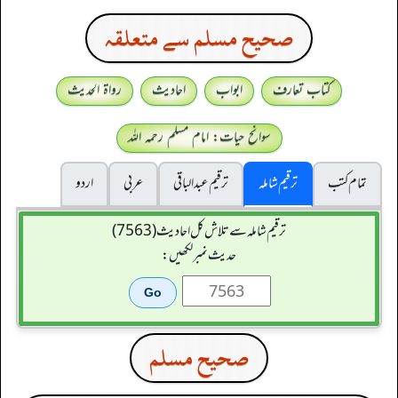
صحيح مسلم سے متعلقہ
کتاب تعارف
ابواب
احادیث
رواۃ الحدیث
سوانح حیات: امام مسلم رحمہ اللہ
تمام کتب
ترقیم شاملہ
ترقيم عبدالباقی
عربی
اردو
ترقیم شاملہ سے تلاش کل احادیث (7563)
حدیث نمبر لکھیں:
صحيح مسلم