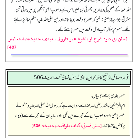
”
حجرہ
“
عربی زبان میں گھر کے ساتھ گھرے ہوئے آنگن کو بھی کہتے ہیں۔ حضرت عائشہ رضی
اللہ عنہا کے صحن کی دیواریں چھوٹی ہی تھیں اس لیے دھوپ ابھی آنگن ہی میں ہوتی تھی۔
مشرقی دیوارپر چڑھتی نہ تھی کہ عصر کا وقت ہو جاتا تھا اور نبی صلی اللہ علیہ وسلم نماز پڑھ لیتے
تھے۔ معلوم ہوا کہ آپ اوّل وقت میں عصر پڑھتے تھے۔
[سنن ابی داود شرح از الشیخ عمر فاروق سعیدی، حدیث/صفحہ نمبر:
407]
فوائد ومسائل از الشيخ حافظ محمد امين حفظ الله سنن نسائي تحت الحديث 506
عصر جلدی پڑھنے کا بیان۔
ام المؤمنین عائشہ رضی اللہ عنہا سے روایت ہے کہ رسول اللہ صلی اللہ علیہ وسلم نے
عصر پڑھی، اور دھوپ ان کے حجرے میں تھی، اور سایہ ان کے حجرے سے (دیوار
[سنن نسائي/كتاب المواقيت/حدیث: 506]
پر) نہیں چڑھا تھا۔