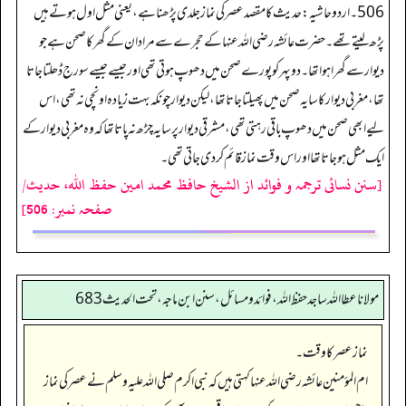
506 ۔ اردو حاشیہ: حدیث کا مقصد عصر کی نماز جلدی پڑھنا ہے، یعنی مثل اول ہوتے ہیں
پڑھ لیتے تھے۔ حضرت عائشہ رضی اللہ عنہا کے حجرے سے مراد ان کے گھر کا صحن ہے جو
دیوار سے گھرا ہوا تھا۔ دوپہر کو پورے صحن میں دھوپ ہوتی تھی اور جیسے جیسے سورج ڈھلتا جاتا
تھا، مغربی دیوار کا سایہ صحن میں پھیلتا جاتا تھا، لیکن دیوار چونکہ بہت زیادہ اونچی نہ تھی، اس
لیے ابھی صحن میں دھوپ باقی رہتی تھی، مشرقی دیوار پر سایہ چڑھ نہ پاتا تھا کہ وہ مغربی دیوار کے
ایک مثل ہو جاتا تھا اور اس وقت نماز قائم کر دی جاتی تھی۔
[سنن نسائی ترجمہ و فوائد از الشیخ حافظ محمد امین حفظ اللہ، حدیث/
صفحہ نمبر: 506]
مولانا عطا الله ساجد حفظ الله، فوائد و مسائل، سنن ابن ماجه، تحت الحديث683
نماز عصر کا وقت۔
ام المؤمنین عائشہ رضی اللہ عنہا کہتی ہیں کہ نبی اکرم صلی اللہ علیہ وسلم نے عصر کی نماز