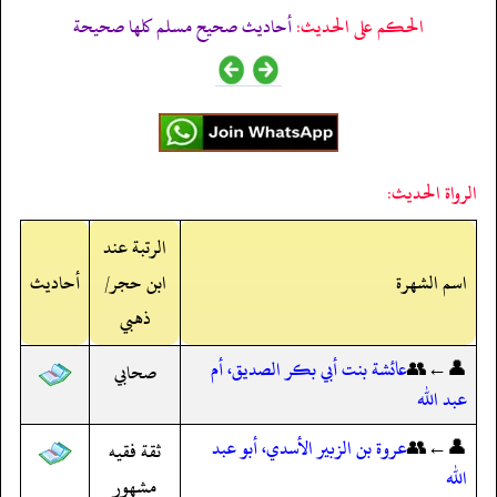
الحكم على الحديث:
أحاديث صحيح مسلم كلها صحيحة
الرواة الحديث:
الرتبة عند
اسم الشهرة
ابن حجر/
أحاديث
ذهبي
👤←👥
عائشة بنت أبي بكر الصديق، أم
صحابي
عبد الله
👤←👥
عروة بن الزبير الأسدي، أبو عبد
ثقة فقيه
الله
مشهور