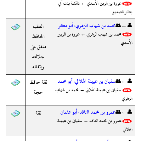
عروة بن الزبير الأسدي ← عائشة بنت أبي
بكر الصديق
👤←👥
محمد بن شهاب الزهري، أبو بكر
الفقيه
محمد بن شهاب الزهري ← عروة بن الزبير
الحافظ
الأسدي
متفق على
جلالته
وإتقانه
👤←👥
سفيان بن عيينة الهلالي، أبو محمد
ثقة حافظ
سفيان بن عيينة الهلالي ← محمد بن شهاب
حجة
الزهري
👤←👥
عمرو بن محمد الناقد، أبو عثمان
ثقة
عمرو بن محمد الناقد ← سفيان بن عيينة
الهلالي