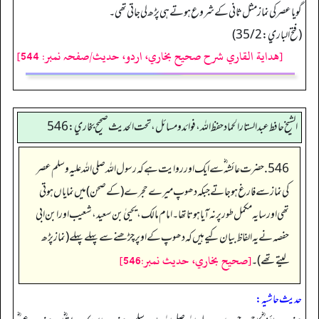
گویا عصر کی نماز مثل ثانی کے شروع ہوتے ہی پڑھ لی جاتی تھی۔
(فتح الباري: 35/2)
[هداية القاري شرح صحيح بخاري، اردو، حدیث/صفحہ نمبر: 544]
الشيخ حافط عبدالستار الحماد حفظ الله، فوائد و مسائل، تحت الحديث صحيح بخاري:546
546. حضرت عائشہ‬ ؓ س‬ے ایک اور روایت ہے کہ رسول اللہ صلی اللہ علیہ وسلم عصر
کی نماز سے فارغ ہو جاتے جبکہ دھوپ میرے حجرے (کے صحن) میں نمایاں ہوتی
تھی اور سایہ مکمل طور پر نہ آیا ہوتا تھا۔ امام مالک، یحییٰ بن سعید، شعیب اور ابن ابی
حفصہ نے یہ الفاظ بیان کیے ہیں کہ دھوپ کے اوپر چڑھنے سے پہلے پہلے (نماز پڑھ
[صحيح بخاري، حديث نمبر:546]
لیتے تھے)۔
حدیث حاشیہ: