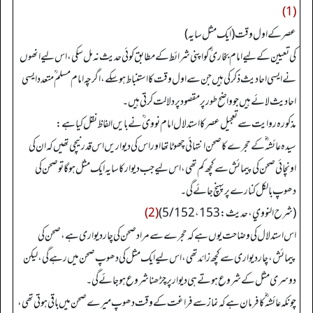
(1)
عصر کے اول وقت (ایک مثل سایہ)
کی تعیین کے لیے امام بخاری ؒ کو اپنی شرائط کے مطابق کوئی حدیث نہ مل سکی، اس لیے انھوں
نے ایسی احادیث ذکر کی ہیں جن سے اول وقت کا استنباط ہوسکے، اگرچہ امام مسلم ؒ متعدد ایسی
احادیث لائے ہیں جو واضح طور پر مقصود پر دلالت کرتی ہیں۔
مذکورہ روایت سے تعجیل عصر کا استدلال امام نووی ؒ نے بایں الفاظ نقل کیا ہے:
سیدہ عائشہ ؓ کے حجرے کا صحن انتہائی چھوٹا تھا اور اس کی دیواریں اس قدر نیچی تھیں کہ ان کی
اونچائی صحن کی پیمائش سے کچھ کم تھی، اس لیے جب دیوار کا سایہ ایک مثل ہوگا تو صحن کی
دھوپ بالکل کنارے پر پہنچ جائے گی۔
(شرح النووي، حدیث: 5/152،153)
(2)
اس استدلال کی وضاحت یوں ہے کہ حجرے سے مراد صحن کی چار دیواری ہے، صحن کی
پیمائش، چار دیواری سے کچھ زائد تھی، اس لیے ایک مثل کی دھوپ صحن میں رہے گی، لیکن
دوسری مثل کے شروع ہوتے ہی دیوار پر چڑھنا شروع ہوجائے گی۔
چونکہ عائشہ ؓ کا فرمان ہے کہ نماز سے فراغت کے وقت دھوپ میرے صحن میں باقی ہوتی تھی،