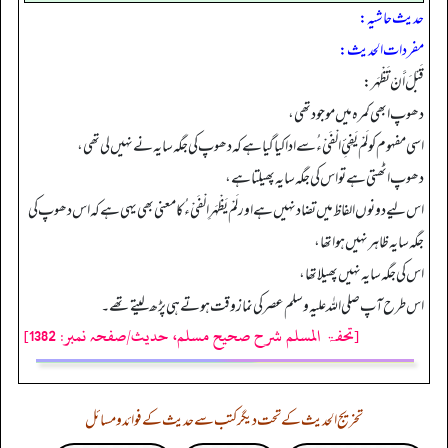
حدیث حاشیہ:
مفردات الحدیث:
قَبْلَ أَنْ تَظْهَر:
دھوپ ابھی کمرہ میں موجود تھی،
اسی مفہوم کو لَمْ يَفِئِ الْفَيْءُ سے ادا کیا گیا ہے کہ دھوپ کی جگہ سایہ نے نہیں لی تھی،
دھوپ اٹھتی ہے تو اس کی جگہ سایہ پھیلتا ہے،
اس لیے دونوں الفاظ میں تضاد نہیں ہے اور لَمْ يَظْهَرِ الْفَيْءُ کا معنی بھی یہی ہے کہ اس دھوپ کی
جگہ سایہ ظاہر نہیں ہوا تھا،
اس کی جگہ سایہ نہیں پھیلا تھا،
اس طرح آپ صلی اللہ علیہ وسلم عصر کی نماز وقت ہوتے ہی پڑھ لیتے تھے۔
[تحفۃ المسلم شرح صحیح مسلم، حدیث/صفحہ نمبر: 1382]
تخریج الحدیث کے تحت دیگر کتب سے حدیث کے فوائد و مسائل