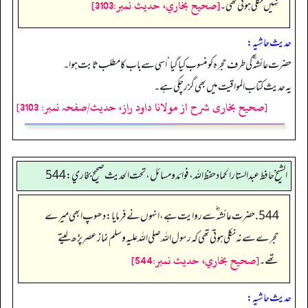
[صحيح بخاري، حديث نمبر:3103]
نہیں نکلی ہوتی تھی۔
حدیث حاشیہ:
حضرت عائشہ ؓ کی طرف حجرہ کو منسوب کیا گیا‘ اسی سے باب کا مطلب ثابت ہوا۔
یہ حدیث کتاب المواقیت میں بھی گزر چکی ہے۔
[صحیح بخاری شرح از مولانا داود راز، حدیث/صفحہ نمبر: 3103]
الشيخ حافط عبدالستار الحماد حفظ الله، فوائد و مسائل، تحت الحديث صحيح بخاري:544
544. حضرت عائشہ‬ ؓ س‬ے روایت ہے، انہوں نے فرمایا: دھوپ ابھی میرے
حجرے سے نہ نکلی ہوتی تھی کہ رسول اللہ صلی اللہ علیہ وسلم نماز عصر پڑھ لیتے
[صحيح بخاري، حديث نمبر:544]
تھے۔
حدیث حاشیہ: