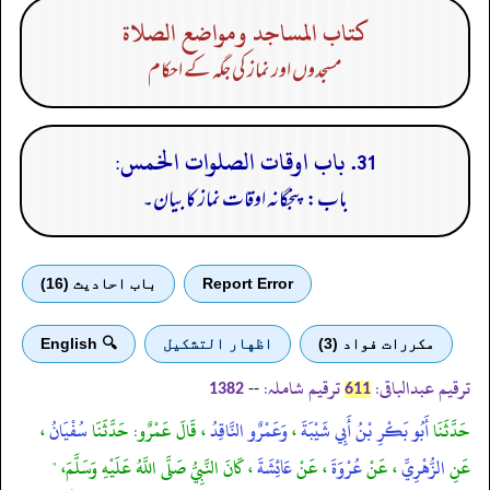
كتاب المساجد ومواضع الصلاة
مسجدوں اور نماز کی جگہ کے احکام
31. باب اوقات الصلوات الخمس:
باب: پنجگانہ اوقات نماز کا بیان۔
Report Error
باب احادیث (16)
مكررات فواد (3)
اظهار التشكيل
🔍 English
ترقیم عبدالباقی:
ترقیم شاملہ:
--
1382
611
حَدَّثَنَا
أَبُو بَكْرِ بْنُ أَبِي شَيْبَةَ
،
وَعَمْرٌو النَّاقِدُ
، قَالَ عَمْرٌو: حَدَّثَنَا
سُفْيَانُ
،
عَنِ
الزُّهْرِيِّ
، عَنْ
عُرْوَةَ
، عَنْ
عَائِشَةَ
، كَانَ النَّبِيُّ صَلَّى اللَّهُ عَلَيْهِ وَسَلَّمَ، "