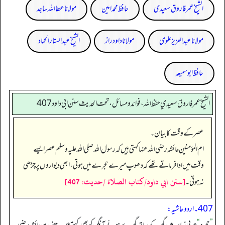
الشیخ عمر فاروق سعیدی
حافظ محمد امین
مولانا عطا اللہ ساجد
مولانا عبد العزیز علوی
مولانا داود راز
الشیخ عبدالستار الحماد
حافظ ابو سمیعہ
الشيخ عمر فاروق سعيدي حفظ الله، فوائد و مسائل، تحت الحديث سنن ابي داود 407
عصر کے وقت کا بیان۔
ام المؤمنین عائشہ رضی اللہ عنہا کہتی ہیں کہ رسول اللہ صلی اللہ علیہ وسلم عصر ایسے
وقت میں ادا فرماتے تھے کہ دھوپ میرے حجرے میں ہوتی، ابھی دیواروں پر چڑھی
[سنن ابي داود/كتاب الصلاة /حدیث: 407]
نہ ہوتی۔
407۔ اردو حاشیہ: