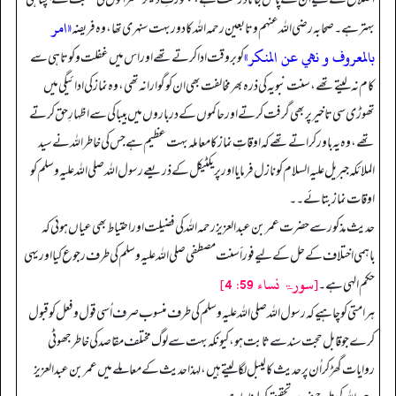
«امر
بہتر ہے۔ صحابہ رضی اللہ عنہم و تابعین رحمہ اللہ کا دور بہت سنہری تھا، وہ فریضہ
بالمعروف و نهي عن المنكر»
کو بروقت ادا کرتے تھے اور اس میں غفلت و کوتاہی سے
کام نہ لیتے تھے، سنت نبویہ کی ذرہ بھر مخالفت بھی ان کو گوارا نہ تھی، وہ نماز کی ادائیگی میں
تھوڑی سی تاخیر پر بھی گرفت کرتے اور حاکموں کے درباروں میں بیباکی سے اظہارِ حق کرتے
تھے، وہ یہ باور کراتے تھے کہ اوقاتِ نماز کا معاملہ بہت عظیم ہے جس کی خاطر اللہ نے سید
الملائکہ جبریل علیہ السلام کو نازل فرمایا اور پریکٹیکل کے ذریعے رسول اللہ صلی اللہ علیہ وسلم کو
اوقات نماز بتائے۔۔
حدیث مذکور سے حضرت عمر بن عبد العزیز رحمہ اللہ کی فضیلت اور احتیاط بھی عیاں ہوئی کہ
باہمی اختلاف کے حل کے لیے فوراََ سنت مصطفی صلی اللہ علیہ وسلم کی طرف رجوع کیا اور یہی
[سورۃ نساء 59: 4]
حکم الہی ہے۔
ہر امتی کو چاہیے کہ رسول الله صلی اللہ علیہ وسلم کی طرف منسوب صرف اُسی قول و فعل کو قبول
کرے جو قابل حجت سند سے ثابت ہو، کیونکہ بہت سے لوگ مختلف مقاصد کی خاطر جھوٹی
روایات گھڑ کر اُن پر حدیث کا لیبل لگا لیتے ہیں، لہذا حدیث کے معاملے میں عمر بن عبد العزیز