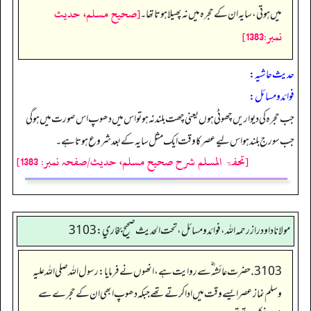
[صحيح مسلم، حديث
میں ہوتی، سایہ ان کے حجرہ میں نہ پھیلا ہوتا تھا۔
نمبر:1383]
حدیث حاشیہ:
فوائد ومسائل:
جب حجرہ کی دیواریں چھوٹی ہوں یعنی چھت بلند نہ ہو تو اس میں دھوپ اس صورت میں ہو گی
جب سورج بلند ہو اس لیے عصر کا وقت ایک مثل سایہ کے بعد شروع ہوتا ہے۔
[تحفۃ المسلم شرح صحیح مسلم، حدیث/صفحہ نمبر: 1383]
مولانا داود راز رحمه الله، فوائد و مسائل، تحت الحديث صحيح بخاري: 3103
3103. حضرت عائشہ ؓسے روایت ہے، انھوں نے فرمایا: رسول اللہ صلی اللہ علیہ
وسلم نماز عصر ایسے وقت میں ادا کرتے تھے جبکہ دھوپ ابھی ان کے حجرے سے