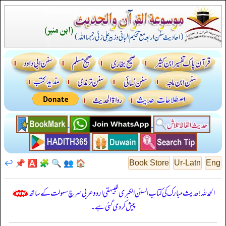
↩️
📌
🅰️
🧩
🔍
👥
🏠
Book Store
Ur-Latn
Eng
الحمدللہ! حدیث مبارک کی کتاب السنن الكبرى للبيهقي اردو عربی سرچ سہولت کے ساتھ
پیش کر دی گئی ہے۔