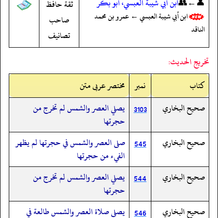
👤←👥
ابن أبي شيبة العبسي، أبو بكر
ثقة حافظ
ابن أبي شيبة العبسي ← عمرو بن محمد
صاحب
الناقد
تصانيف
تخريج الحديث:
کتاب
نمبر
مختصر عربی متن
صحيح البخاري
يصلي العصر والشمس لم تخرج من
3103
حجرتها
صحيح البخاري
صلى العصر والشمس في حجرتها لم يظهر
545
الفيء من حجرتها
صحيح البخاري
يصلي العصر والشمس لم تخرج من
544
حجرتها
صحيح البخاري
يصلي صلاة العصر والشمس طالعة في
546