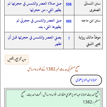
سنن النسائى
صلى صلاة العصر والشمس في حجرتها لم
506
الصغرى
يظهر الفيء من حجرتها
سنن ابن ماجه
صلى العصر والشمس في حجرتي لم
683
يظهرها الفيء بعد
موطأ مالك رواية
يصلي العصر والشمس في حجرتها قبل أن
1
يحيى الليثي
تظهر
مزید تخریج دیکھیں
صحیح مسلم کی حدیث نمبر 1382 کے فوائد و مسائل
مولانا عبد العزیز علوی
الشيخ الحديث مولانا عبدالعزيز علوي حفظ الله، فوائد و مسائل، تحت الحديث ، صحيح
مسلم: 1382