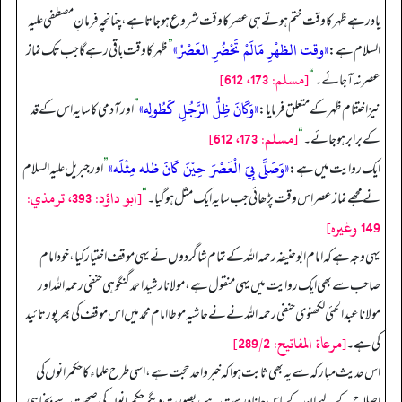
یاد رہے ظہر کا وقت ختم ہوتے ہی عصر کا وقت شروع ہو جاتا ہے، چنانچہ فرمانِ مصطفی علیہ
«وقت الظهْرِ مَالَمْ تَحْضُرِ العَصْرُ»
السلام ہے:
”
ظهر کا وقت باقی رہے گا جب تک نماز
[مسلم: 173، 612]
عصر نہ آ جائے۔
“
«وَكَانَ ظِلُّ الرَّجُلِ كَطُولِه»
نیز اختتام ظہر کے متعلق فرمایا:
”
اور آدمی کا سایہ اس کے قد
[مسلم: 173، 612]
کے برابر ہو جائے۔
“
«وَصَلَّى بِيَ الْعَصْرَ حِيْنَ كَانَ ظله مِثْلَه»
ایک روایت میں ہے:
”
اور جبریل علیہ السلام
[ابو داؤد: 393، ترمذي:
نے مجھے نماز عصر اس وقت پڑھائی جب سایہ ایک مثل ہو گیا۔
“
149 وغيره]
یہی وجہ ہے کہ امام ابو حنیفہ رحمہ اللہ کے تمام شاگردوں نے یہی موقف اختیار کیا، خود امام
صاحب سے بھی ایک روایت میں یہی منقول ہے، مولانا رشید احمد گنگوہی حنفی رحمہ اللہ اور
مولانا عبد الحئی لکھنوی حنفی رحمہ اللہ نے نے حاشیہ موطا امام محمد میں اس موقف کی بھر پور تائید
[مرعاة المفاتيح: 289/2]
کی ہے۔
اس حدیث مبارکہ سے یہ بھی ثابت ہوا کہ خبر واحد حجت ہے، اسی طرح علماء کا حکمرانوں کی
اصلاح کے لیے ان کے پاس جانا درست ہے، بصورتِ دیگر حکمرانوں کی صحبت سے بچنا ہی