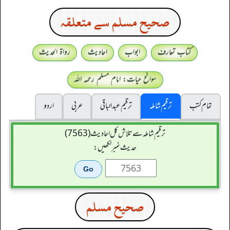
صحيح مسلم سے متعلقہ
کتاب تعارف
ابواب
احادیث
رواۃ الحدیث
سوانح حیات: امام مسلم رحمہ اللہ
تمام کتب
ترقیم شاملہ
ترقيم عبدالباقی
عربی
اردو
ترقیم شاملہ سے تلاش کل احادیث (7563)
حدیث نمبر لکھیں:
صحيح مسلم