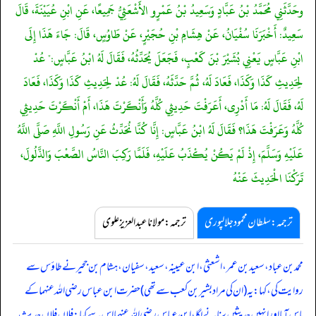
وحَدَّثَنِي مُحَمَّدُ بْنُ عَبَّادٍ وَسَعِيدُ بْنُ عَمْرٍو الأَشْعَثِيُّ جَمِيعًا، عَنِ ابْنِ عُيَيْنَةَ، قَالَ
سَعِيدٌ: أَخْبَرَنَا سُفْيَانُ، عَنْ هِشَامِ بْنِ حُجَيْرٍ، عَنْ طَاوُسٍ، قَالَ: جَاءَ هَذَا إِلَى
ابْنِ عَبَّاسٍ يَعْنِي بُشَيْرَ بْنَ كَعْبٍ، فَجَعَلَ يُحَدِّثُهُ، فَقَالَ لَهُ ابْنُ عَبَّاسٍ:" عُدْ
لِحَدِيثِ كَذَا وَكَذَا، فَعَادَ لَهُ، ثُمَّ حَدَّثَهُ، فَقَالَ لَهُ: عُدْ لِحَدِيثِ كَذَا وَكَذَا، فَعَادَ
لَهُ، فَقَالَ لَهُ: مَا أَدْرِى، أَعَرَفْتَ حَدِيثِي كُلَّهُ وَأَنْكَرْتَ هَذَا، أَمْ أَنْكَرْتَ حَدِيثِي
كُلَّهُ وَعَرَفْتَ هَذَا؟ فَقَالَ لَهُ ابْنُ عَبَّاسٍ: إِنَّا كُنَّا نُحَدِّثُ عَنِ رَسُولِ اللَّهِ صَلَّى اللَّهُ
عَلَيْهِ وَسَلَّمَ، إِذْ لَمْ يَكُنْ يُكْذَبُ عَلَيْهِ، فَلَمَّا رَكِبَ النَّاسُ الصَّعْبَ وَالذَّلُولَ،
تَرَكْنَا الْحَدِيثَ عَنْهُ
ترجمہ:سلطان محمود جلالپوری
ترجمہ:مولانا عبدالعزیز علوی
محمد بن عباد، سعید بن عمر، اشعثیٰ، ابن عیینہ، سعید، سفیان، ہشام بن جحیر نے طاؤس سے
روایت کی، کہا: یہ (ان کی مراد بشیر بن کعب سے تھی) حضرت ابن عباس رضی اللہ عنہما کے
پاس آیا اور انہیں حدیثیں سنانے لگا، ابن عباس رضی اللہ عنہما اس سے کہا: فلاں فلاں حدیث