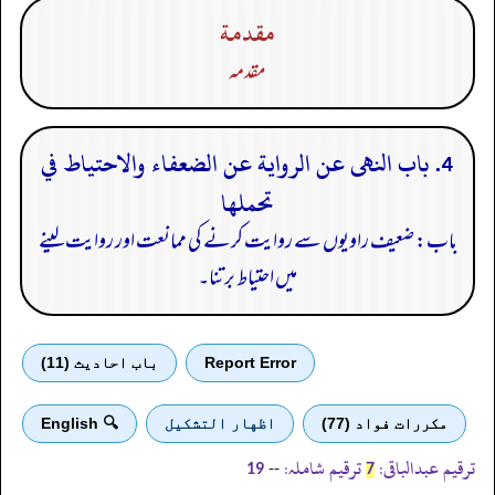
مقدمة
مقدمہ
4. باب النهى عن الرواية عن الضعفاء والاحتياط في
تحملها
باب: ضعیف راویوں سے روایت کرنے کی ممانعت اور روایت لینے
میں احتیاط برتنا۔
Report Error
باب احادیث (11)
مكررات فواد (77)
اظهار التشكيل
🔍 English
ترقیم عبدالباقی:
ترقیم شاملہ:
--
19
7