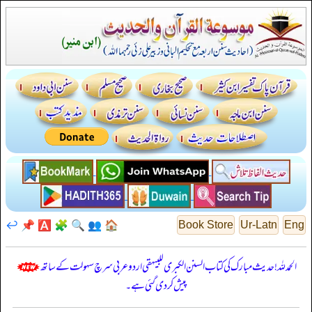
↩️
📌
🅰️
🧩
🔍
👥
🏠
Book Store
Ur-Latn
Eng
الحمدللہ! حدیث مبارک کی کتاب السنن الكبرى للبيهقي اردو عربی سرچ سہولت کے ساتھ
پیش کر دی گئی ہے۔