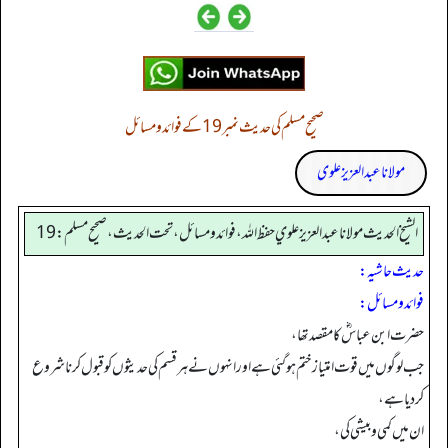
صحیح مسلم کی حدیث نمبر 19 کے فوائد و مسائل
مولانا عبد العزیز علوی
الشيخ الحديث مولانا عبدالعزيز علوي حفظ الله، فوائد و مسائل، تحت الحديث ، صحيح مسلم: 19
حدیث حاشیہ:
فوائد ومسائل:
حضرت ابن عباسؓ کا مقصد تھا،
جب لوگوں میں قوت امتیاز ختم ہوگئی ہے اور انہوں نے ہر قسم کی حدیثوں کو قبول کرنا شروع
کر دیا ہے،
ان میں کمی وبیشی کی،