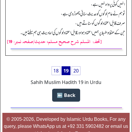
انہیں کوئی پرواہ نہیں ہے،
تو ہم نے عام لوگوں کو حدیث سنانی چھوڑدی ہے،
صرف قابل اعتماد لوگوں کو سناتے ہیں،
جن کے حفظ وضبط پر ہمیں اعتماد ہو اور قابل اعتماد لوگوں کی احادیث ہی ہم سنتے ہیں۔
[تحفۃ المسلم شرح صحیح مسلم، حدیث/صفحہ نمبر: 19]
18
19
20
Sahih Muslim Hadith 19 in Urdu
Back ⬅️
© 2005-2026, Developed by Islamic Urdu Books, For any
query, please WhatsApp us at +92 331 5902482 or email us