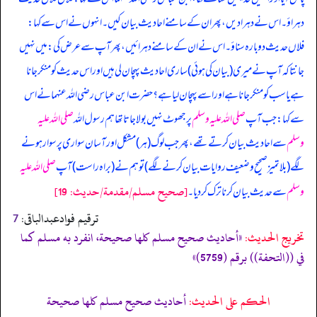
دہراؤ۔ اس نے دہرا دیں، پھر ان کے سامنے احادیث بیان کیں۔ انہوں نے اس سے کہا:
فلاں حدیث دوبارہ سناؤ۔ اس نے ان کے سامنے دہرائیں، پھر آپ سے عرض کی: میں نہیں
جانتا کہ آپ نے میری (بیان کی ہوئی) ساری احادیث پہچان لی ہیں اور اس حدیث کو منکر جانا
ہے یا سب کو منکر جانا ہے اور اسے پہچان لیا ہے؟ حضرت ابن عباس رضی اللہ عنہما نے اس
سے کہا: جب آپ
صلی اللہ علیہ وسلم
پر جھوٹ نہیں بولا جاتا تھا ہم رسول اللہ
صلی اللہ علیہ
وسلم
سے احادیث بیان کرتے تھے، پھر جب لوگ (ہر) مشکل اور آسان سواری پر سوار ہونے
لگے (بلا تمیز صحیح وضعیف روایات بیان کرنے لگے) تو ہم نے (براہ راست) آپ
صلی اللہ علیہ
[صحيح مسلم/مقدمة/حدیث: 19]
وسلم
سے حدیث بیان کرنا ترک کر دیا۔
ترقیم فوادعبدالباقی:
7
تخریج الحدیث:
«أحاديث صحيح مسلم كلها صحيحة، انفرد به مسلم كما
في ((التحفة)) برقم (5759)»
الحكم على الحديث:
أحاديث صحيح مسلم كلها صحيحة