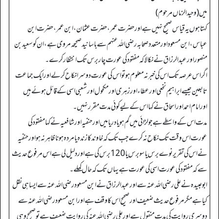
میں (وحیدالزماں مرحوم)
کہتا ہوں یہ قیاس صحیح نہیں ہے اور حضرت عمر، حضرت عثمان، ابن عمر، حضرت ابن
عباس، ابن مسعود اور متعدد صحابہ رضی اللہ عنہم سے باسانید صحیحہ مروی ہے، ان کو سعید بن
منصور اور عبدالرزاق نے نکالا کہ مفقود کی عورت چار برس تک انتظار کرے۔
اگر اس عرصہ تک اس کی خبر نہ معلوم ہو تو اس کی عورت دوسرا نکاح کر لے اور ایک جماعت
تابعین جیسے ابراہیم نخعی اور عطاء اورزہری اور مکحول اور شعبی اسی کے قائل ہوئے ہیں
اورامام احمد اوراسحاق نے کہا اس کے لیے کوئی مدت مقرر نہیں۔
مدت اس کے واسطے ہے جو لڑائی میں گم ہو یا دریا میں اور حنفیہ اور شافعیہ نے کہا مفقود کی
عورت اس وقت تک نکاح نہ کرے جب تک کہ خاوند کا زندہ یا مردہ ہونا ظاہر نہ ہو اور حنفیہ
نے اس کی تقریر نوے برس یا سو برس یا 120 برس کی ہے اور دلیل لی ہے اس مرفوع حدیث
سے کہ مفقود کی عورت اسی کی عورت ہے یہاں تک کہ حال کھلے۔
ابو عبیدہ نے علی رضی اللہ عنہ سے اور عبدالرزاق نے ابن مسعودرضی اللہ عنہ سے ایسا ہی نقل
کیا ہے مگر مرفوع حدیث ضعیف اور صحیح اس کا وقف ہے اور ابن مسعود رضی اللہ عنہ سے
دوسری روایت کی مدت منقول ہے اور علی رضی اللہ عنہ کی روایت ضعیف ہے تو صحیح وہی