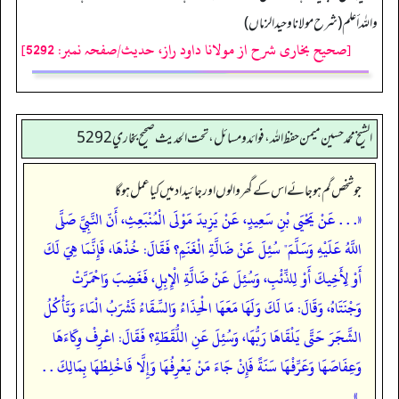
واللہ أعلم (شرح مولانا وحیدالزماں)
[صحیح بخاری شرح از مولانا داود راز، حدیث/صفحہ نمبر: 5292]
الشيخ محمد حسين ميمن حفظ الله، فوائد و مسائل، تحت الحديث صحيح بخاري 5292
جو شخص گم ہو جائے اس کے گھر والوں اور جائیداد میں کیا عمل ہو گا
«. . . عَنْ يَحْيَى بْنِ سَعِيدٍ، عَنْ يَزِيدَ مَوْلَى الْمُنْبَعِثِ، أَنّ النَّبِيَّ صَلَّى
اللَّهُ عَلَيْهِ وَسَلَّمَ" سُئِلَ عَنْ ضَالَّةِ الْغَنَمِ؟ فَقَالَ: خُذْهَا، فَإِنَّمَا هِيَ لَكَ
أَوْ لِأَخِيكَ أَوْ لِلذِّئْبِ، وَسُئِلَ عَنْ ضَالَّةِ الْإِبِلِ، فَغَضِبَ وَاحْمَرَّتْ
وَجْنَتَاهُ، وَقَالَ: مَا لَكَ وَلَهَا مَعَهَا الْحِذَاءُ وَالسِّقَاءُ تَشْرَبُ الْمَاءَ وَتَأْكُلُ
الشَّجَرَ حَتَّى يَلْقَاهَا رَبُّهَا، وَسُئِلَ عَنِ اللُّقَطَةِ؟ فَقَالَ: اعْرِفْ وِكَاءَهَا
وَعِفَاصَهَا وَعَرِّفْهَا سَنَةً فَإِنْ جَاءَ مَنْ يَعْرِفُهَا وَإِلَّا فَاخْلِطْهَا بِمَالِكَ . .
.»