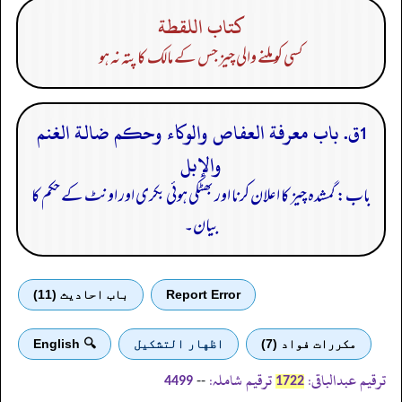
كتاب اللقطة
کسی کو ملنے والی چیز جس کے مالک کا پتہ نہ ہو
1ق. باب معرفة العفاص والوكاء وحكم ضالة الغنم
والإبل
باب: گمشدہ چیز کا اعلان کرنا اور بھٹکی ہوئی بکری اور اونٹ کے حکم کا
بیان۔
Report Error
باب احادیث (11)
مكررات فواد (7)
اظهار التشكيل
🔍 English
ترقیم عبدالباقی:
ترقیم شاملہ:
--
4499
1722