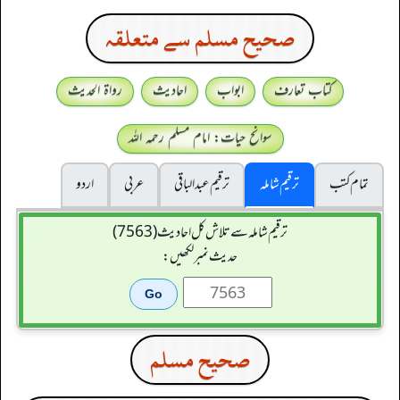
صحيح مسلم سے متعلقہ
کتاب تعارف
ابواب
احادیث
رواۃ الحدیث
سوانح حیات: امام مسلم رحمہ اللہ
تمام کتب
ترقیم شاملہ
ترقيم عبدالباقی
عربی
اردو
ترقیم شاملہ سے تلاش کل احادیث (7563)
حدیث نمبر لکھیں:
صحيح مسلم