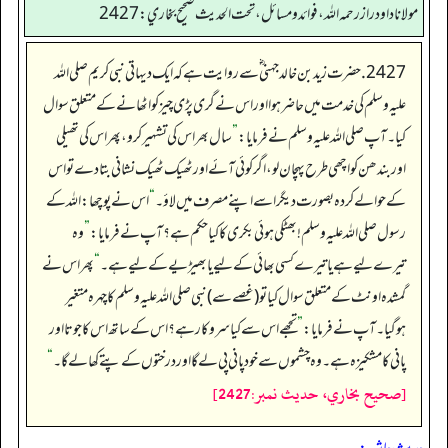
مولانا داود راز رحمه الله، فوائد و مسائل، تحت الحديث صحيح بخاري: 2427
2427. حضرت زید بن خالد جہنی ؓ سے روایت ہے کہ ایک دیہاتی نبی کریم صلی اللہ
علیہ وسلم کی خدمت میں حاضر ہوا اور اس نے گری پڑی چیز کو اٹھانے کے متعلق سوال
کیا۔ آپ صلی اللہ علیہ وسلم نے فرمایا:
”
سال بھر اس کی تشہیر کرو، پھر اس کی تھیلی
اور بندھن کو اچھی طرح پہچان لو، اگر کوئی آئے اور ٹھیک ٹھیک نشانی بتادے تو اس
کے حوالے کردہ بصورت دیگر اسے اپنے مصرف میں لاؤ۔
“
اس نے پوچھا: اللہ کے
رسول صلی اللہ علیہ وسلم ! بھٹکی ہوئی بکری کا کیا حکم ہے؟آپ نے فرمایا:
”
وہ
تیرے لیے ہے یا تیرے کسی بھائی کے لیے یا بھیڑیے کے لیے ہے۔
“
پھر اس نے
گمشدہ اونٹ کے متعلق سوال کیاتو (غصے سے) نبی صلی اللہ علیہ وسلم کاچہرہ متغیر
ہوگیا۔ آپ نے فرمایا:
”
تجھے اس سے کیا سروکار ہے؟اس کے ساتھ اس کا جوتا اور
پانی کا مشکیزہ ہے۔ وہ چشموں سے خود پانی پی لے گا اور درختوں کے پتے کھالے گا۔
“
[صحيح بخاري، حديث نمبر:2427]