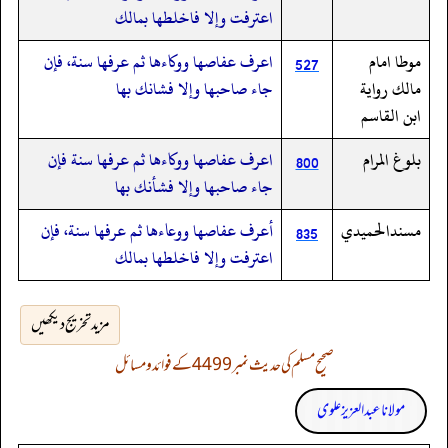
اعترفت وإلا فاخلطها بمالك
موطا امام
اعرف عفاصها ووكاءها ثم عرفها سنة، فإن
527
مالك رواية
جاء صاحبها وإلا فشانك بها
ابن القاسم
بلوغ المرام
اعرف عفاصها ووكاءها ثم عرفها سنة فإن
800
جاء صاحبها وإلا فشأنك بها
مسندالحميدي
أعرف عفاصها ووعاءها ثم عرفها سنة، فإن
835
اعترفت وإلا فاخلطها بمالك
مزید تخریج دیکھیں
صحیح مسلم کی حدیث نمبر 4499 کے فوائد و مسائل
مولانا عبد العزیز علوی