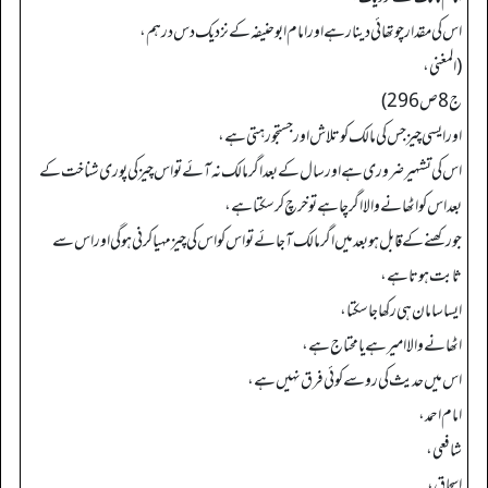
اس کی مقدار چوتھائی دینار ہے اور امام ابو حنیفہ کے نزدیک دس درہم،
(المغني،
ج 8 ص 296)
اور ایسی چیز جس کی مالک کو تلاش اور جستجو رہتی ہے،
اس کی تشہیر ضروری ہے اور سال کے بعد اگر مالک نہ آئے تو اس چیز کی پوری شناخت کے
بعد اس کو اٹھانے والا اگر چاہے تو خرچ کر سکتا ہے،
جو رکھنے کے قابل ہو بعد میں اگر مالک آ جائے تو اس کو اس کی چیز مہیا کرنی ہو گی اور اس سے
ثابت ہوتا ہے،
ایسا سامان ہی رکھا جا سکتا،
اٹھانے والا امیر ہے یا محتاج ہے،
اس میں حدیث کی رو سے کوئی فرق نہیں ہے،
امام احمد،
شافعی،
اسحاق،