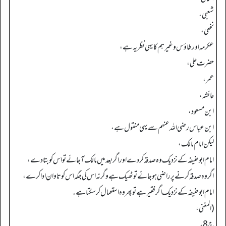
شعبی،
نخعی،
عکرمہ اور طاؤس وغیرہم کا یہی نظریہ ہے،
حضرت علی،
عمر،
عائشہ،
ابن مسعود،
ابن عباس رضی اللہ عنہم سے یہی منقول ہے،
لیکن امام مالک،
امام ابو حنیفہ کے نزدیک وہ صدقہ کر دے اور اگر بعد میں مالک آ جائے تو اس کو بتا دے،
اگر وہ صدقہ کرنے پر راضی ہو جائے تو ٹھیک ہے وگرنہ اس کی جگہ اس کو تاوان ادا کرے،
امام ابو حنیفہ کے نزدیک اگر فقیر ہے تو پھر وہ استعمال کر سکتا ہے۔
(المغني،
ج 8،