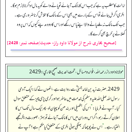
امانت کا مطلب یہ ہے کہ جب اس کا مالک آجائے تو پانے والے کو یہ مال ادا کرنا لازم ہوگا۔
بکری اگر مل جائے تو اس کے بارے میں بھی اس کے مالک کا تلاش کرنا ضروری ہے۔
جب تک مالک نہ ملے پانے والا اپنے پاس رکھے اور اس کا دودھ پئے کیوں کہ ا س پر وہ
کھلانے پر خرچ بھی کرے گا۔
[صحیح بخاری شرح از مولانا داود راز، حدیث/صفحہ نمبر: 2428]
مولانا داود راز رحمه الله، فوائد و مسائل، تحت الحديث صحيح بخاري: 2429
2429. حضرت زید بن خالد جہنی ؓ سے روایت ہے، انھوں نے کہا: ایک آدمی
رسول اللہ صلی اللہ علیہ وسلم کی خدمت میں حاضر ہوا اور گری پڑی چیز کے متعلق سوال
کیا۔ آپ نے فرمایا:
”
اس کی ہتھیلی اور بندھن کو پہچان لو، پھر ایک سال تک اس کا
اعلان کرتے رہو، اگر اس دوران میں اس کامالک آجائے تو بہتر، بصورت دیگر تجھے
اختیار ہے۔
“
اس نے پوچھا کہ بھٹکی ہوئی بکری کے متعلق کیا حکم ہے؟ آپ نے