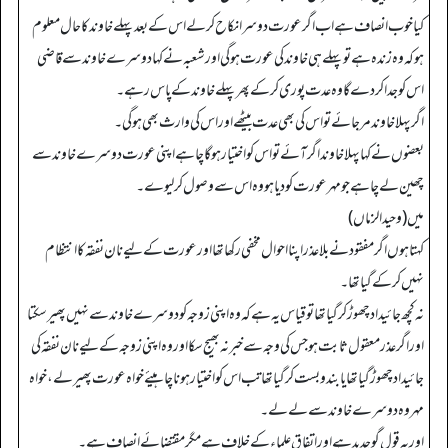
کیا خوب انصاف ہے اب اگر عورت دوسرا نکاح کر لے اس کے بعد پہلے خاوند کا حال معلوم
ہو کہ وہ زندہ ہے تو پہلے ہی خاوند کی عورت ہو گی اور شعبہ نے کہا دوسرے خاوند سے قاضی
اس کو جدا کر دے گا وہ عدت پوری کر کے پھر پہلے خاوند کے پاس رہے۔
اگر پہلا خاوند مر جائے تو اس کی بھی عدت بیٹھے اور اس کی وارث بھی ہو گی۔
بعضوں نے کہا پہلا خاوند اگر آئے تو اس کو اختیار ہو گا چاہے اپنی عورت دوسرے خاوند سے
چھین لے چاہے جو مہر عورت کو دیا ہو وہ اس سے وصول کر لیوے۔
میں (وحید الزماں)
کہتا ہوں اگر مفقود نے بلا عذر اپنا احوال مخفی رکھا تھا اورعورت کے لیے نان نفقہ کا انتظام
نہیں کر کے گیا تھا۔
نہ کچھ جائیداد چھوڑ کر گیا تھا تو قیاس یہ ہے کہ وہ اپنی زوجہ کو دوسرے خاوند سے نہیں پھیر سکتا
اور اگر عذر معقول ثابت ہو جس کی وجہ سے خبر نہ بھیج سکا اور وہ اپنی زوجہ کے لیے نان نفقہ کی
جائیداد چھوڑ گیا تھا یا بندوبست کر گیا تھا تب اس کو اختیار ہونا چاہیئے خواہ عورت پھیر لے، خواہ
مہر وہ دوسرے خاوند سے لے لے۔
اور یہ قول گو جدید ہے اور اتفاق علماء کے خلاف ہے مگر مقتضائے انصاف ہے۔