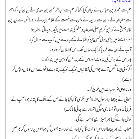
حدیث حاشیہ:
ہم سے عمرو بن عباس نے بیان کیا، کہا کہ ہم سے عبدالرحمن بن مہدی نے بیان کیا، کہا ہم
سے سفیان نے، ان سے ربیعہ نے، ان سے منبعث کے غلام یزید نے، اور انس ے زید بن
خالد جہنی ؓ نے کہ نبی کریم صلی اللہ علیہ وسلم کی خدمت میں ایک دیہاتی حاضر ہوا۔
اور راستے میں پڑی ہوئی کسی چیز کو اٹھانے کے بارے میں آپ سے سوال کیا۔
آپ نے ان سے فرمایا کہ ایک سال تک اس کا اعلان کرتا رہ۔
پھر اس کے برتن کی بناوٹ اور اس کے بندھن کو ذہن میں بند رکھ۔
اگر کوئی ایسا شخص آئے جو اس کی نشانیاں ٹھیک ٹھیک بتا دے (تو اسے اس کا مال واپس کر
دے)
ورنہ اپنی ضروریات میں خرچ کر۔
صحابی نے پوچھا، یا رسول اللہ! ایسی بکری کا کیا کیا جائے جس کے مالک کا پتہ نہ ہو؟ آپ نے
فرمایا کہ وہ یا تو تمہاری ہوگی یا تمہارے بھائی (مالک)
کو مل جائے گی یا پھر بھیڑئیے کا لقمہ بنے گی۔
صحابہ نے پھر پوچھا اور اس اونٹ کا کیا کیا جائے جو راستہ بھول گیاہو؟ اس پر رسول کریم صلی