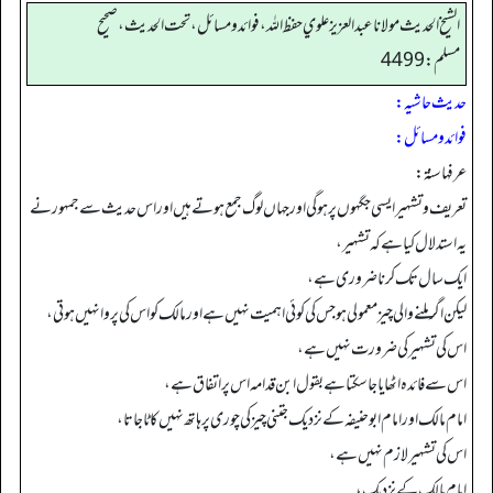
الشيخ الحديث مولانا عبدالعزيز علوي حفظ الله، فوائد و مسائل، تحت الحديث ، صحيح
مسلم: 4499
حدیث حاشیہ:
فوائد ومسائل:
عرفها سنة:
تعریف و تشہیر ایسی جگہوں پر ہو گی اور جہاں لوگ جمع ہوتے ہیں اور اس حدیث سے جمہور نے
یہ استدلال کیا ہے کہ تشہیر،
ایک سال تک کرنا ضروری ہے،
لیکن اگر ملنے والی چیز معمولی ہو جس کی کوئی اہمیت نہیں ہے اور مالک کو اس کی پروا نہیں ہوتی،
اس کی تشہیر کی ضرورت نہیں ہے،
اس سے فائدہ اٹھایا جا سکتا ہے بقول ابن قدامہ اس پر اتفاق ہے،
امام مالک اور امام ابو حنیفہ کے نزدیک جتنی چیز کی چوری پر ہاتھ نہیں کاٹا جاتا،
اس کی تشہیر لازم نہیں ہے،
امام مالک کے نزدیک،