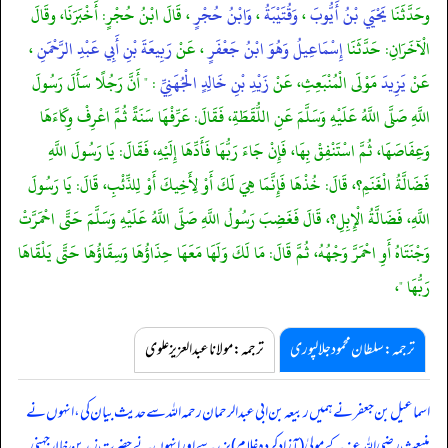
وحَدَّثَنَا
يَحْيَي بْنُ أَيُّوبَ
،
وَقُتَيْبَةُ
،
وَابْنُ حُجْرٍ
، قَالَ ابْنُ حُجْرٍ: أَخْبَرَنَا، وقَالَ
الْآخَرَانِ: حَدَّثَنَا
إِسْمَاعِيلُ وَهُوَ ابْنُ جَعْفَرٍ
، عَنْ
رَبِيعَةَ بْنِ أَبِي عَبْدِ الرَّحْمَنِ
،
عَنْ
يَزِيدَ
مَوْلَى الْمُنْبَعِثِ، عَنْ
زَيْدِ بْنِ خَالِدٍ الْجُهَنِيِّ
: " أَنَّ رَجُلًا سَأَلَ رَسُولَ
اللَّهِ صَلَّى اللَّهُ عَلَيْهِ وَسَلَّمَ عَنِ اللُّقَطَةِ، فَقَالَ: عَرِّفْهَا سَنَةً ثُمَّ اعْرِفْ وِكَاءَهَا
وَعِفَاصَهَا، ثُمَّ اسْتَنْفِقْ بِهَا، فَإِنْ جَاءَ رَبُّهَا فَأَدِّهَا إِلَيْهِ، فَقَالَ: يَا رَسُولَ اللَّهِ
فَضَالَّةُ الْغَنَمِ؟، قَالَ: خُذْهَا فَإِنَّمَا هِيَ لَكَ أَوْ لِأَخِيكَ أَوْ لِلذِّئْبِ، قَالَ: يَا رَسُولَ
اللَّهِ، فَضَالَّةُ الْإِبِلِ؟، قَالَ فَغَضِبَ رَسُولُ اللَّهِ صَلَّى اللَّهُ عَلَيْهِ وَسَلَّمَ حَتَّى احْمَرَّتْ
وَجْنَتَاهُ أَوِ احْمَرَّ وَجْهُهُ، ثُمَّ قَالَ: مَا لَكَ وَلَهَا مَعَهَا حِذَاؤُهَا وَسِقَاؤُهَا حَتَّى يَلْقَاهَا
رَبُّهَا "،
ترجمہ:سلطان محمود جلالپوری
ترجمہ:مولانا عبدالعزیز علوی
اسماعیل بن جعفر نے ہمیں ربیعہ بن ابی عبدالرحمان رحمہ اللہ سے حدیث بیان کی، انہوں نے
منبعث رضی اللہ عنہ کے مولیٰ (آزاد کردہ غلام) یزید سے اور انہوں نے حضرت زید بن خالد جہنی