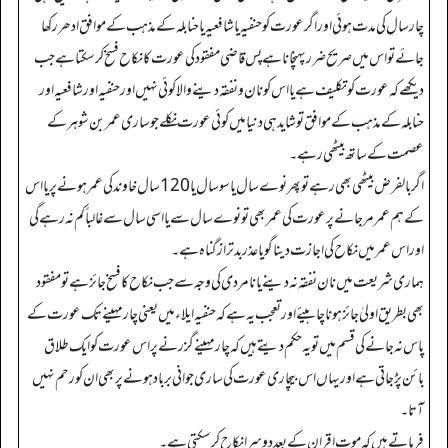
چار سال کی مدت ہوئی اور اگر عورت کو حنفیہ یا شافعیہ یا حنابلہ کے مذہب کے موافق ادھر رکھا
جائے تو اس میں صریح ضرر پہنچانا ہے پس قاضی مفقود کی عورت کا نکاح فسخ کر سکتا ہے جب
دیکھے کہ عورت کو تکلیف ہے یا اس کو نان و نفقہ دینے والا کوئی نہیں اور حنفیہ اور شافعیہ اور
حنابلہ کے مذہب کے موافق تو شاید ہی دنیا میں کوئی عورت نکلے جو ساری عمر بن شوہر کے
عصمت کے ساتھ بیٹھی رہے۔
اگر بالفرض بیٹھی بھی رہے تو پھر نوے سال یا سو سال یا 120 سال خاوند کی عمر ہونے پر یا اس
کے ہم عمر مر جانے پر عورت کی عمر بھی تو نوے سال سے یااسی سال سے غالباً کم نہ رہے گی
اور اس عمر میں نکاح کی اجازت دینا گویا عذر بد تر از گناہ ہے۔
ہماری شریعت میں نان نفقہ نہ دینے یا نا مردی کی وجہ سے جب نکاح کا فسخ جائز ہے تو مفقود
بھی بطریق اولیٰ جائز ہونا چاہیئے اور تعجب یہ ہے کہ حنفیہ ایلاء میں یعنی چار مہینے تک عورت کے
پاس نہ جانے کی قسم میں تو یہ حکم دیتے ہیں کہ چار مہینے گزرنے پر اس عورت کوا یک طلاق
بائن پڑ جاتی ہے اور یہاں اس بیچاری عورت کی ساری جوانی برباد ہونے پر بھی ان کو رحم نہیں
آتا۔
فرماتے ہیں کہ موت اقران کے بعد دوسرا نکاح کر سکتی ہے۔