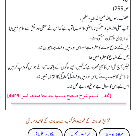
ص 299)
فغضب رسول الله صلي الله عليه وسلم:
آپ صلی اللہ علیہ وسلم کی ناراضی کا سبب یا تو یہ ہے کہ اس نے عقل و دانش سے کام نہیں لیا
کہ وہی چیز پکڑی جا سکتی ہے،
جس کے ضائع ہونے کا خطرہ ہے اور اس دور میں اونٹ ایسا حیوان تھا،
جس کے ضیاع کا خطرہ نہیں تھا،
لیکن آج کل اس کا بھی خطرہ ہے کہ کہیں ایسے لوگوں کے ہاتھ نہ آ جائے جو اس کو ہڑپ کر لیں یا
ناراضی کا سبب یہ ہے کہ اس دور میں اونٹ کی گمشدگی کا احتمال نہیں تھا،
اس لیے اس کا سوال بے موقع اور بے محل تھا۔
[تحفۃ المسلم شرح صحیح مسلم، حدیث/صفحہ نمبر: 4499]
تخریج الحدیث کے تحت دیگر کتب سے حدیث کے فوائد و مسائل
مولانا داود راز
محمد حسین میمن
حافظ زبیر علی زئی