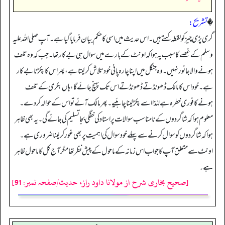
�
تشریح:
گری پڑی چیز کو لقطہ کہتے ہیں۔ اس حدیث میں اسی کا حکم بیان فرمایا گیا ہے۔ آپ صلی اللہ علیہ
وسلم کے غصے کا سبب یہ ہوا کہ اونٹ کے بارے میں سوال ہی بےکار تھا۔ جب کہ وہ تلف
ہونے والا جانور نہیں۔ وہ جنگل میں اپنا چارہ پانی خود تلاش کر لیتا ہے، پھر اس کا پکڑنا بے کار
ہے۔ خود اس کا مالک ڈھونڈتے ڈھونڈتے اس تک پہنچ جائے گا، ہاں بکری کے تلف
ہونے کا فوری خطرہ ہے لہٰذا اسے پکڑ لینا چاہئیے۔ پھر مالک آئے تو اس کے حوالہ کر دے۔
معلوم ہوا کہ شاگردوں کے نامناسب سوالات پر استاد کی خفگی بجا تسلیم کی جائے گی۔ یہ بھی ظاہر
ہوا کہ شاگردوں کو سوال کرنے سے پہلے خود سوال کی اہمیت پر بھی غور کر لینا ضروری ہے۔
اونٹ سے متعلق آپ کا جواب اس زمانہ کے ماحول کے پیش نظر تھا مگر آج کل کا ماحول ظاہر
ہے۔
[صحیح بخاری شرح از مولانا داود راز، حدیث/صفحہ نمبر: 91]