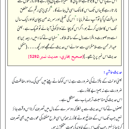
اس کے پاس اس کا جوتا ہے اور پانی کا مشکیزہ ہے پانی پیتا رہے گا اور درختوں سے
چرتا رہے گا یہاں تک اس کا مالک اسی مل جائے گا۔
“
گری پڑی رقم کے متعلق
دریافت کیا گیا تو آپ نے فرمایا:
”
اس کی تھیلی اور سر بندھن پہچان لو اور ایک سال
تک اس کا اعلان کرتے ہو، اگر اس کو پہچاننے والا کوئی آ جائے تو ٹھیک ہے، یعنی
اسے دو بصورت دیگر اسے مال کے ساتھ ملا لو۔
“
سفیان نے کہا: میں ربیعہ بن ابو
عبدالرحمن سے ملا مگر ان سے سوائے اس حدیث کے مجھے اور کچھ۔۔۔۔ (مکمل
[صحيح بخاري، حديث نمبر:5292]
حدیث اس نمبر پر پڑھیے۔)
حدیث حاشیہ:
یعنی اونٹ کے پکڑنے کی ضرورت ہے نہ اس کو کھانے پینے میں کسی کی مدد اور حفاظت کی
ضرورت ہے نہ بھیڑیے کا ڈر ہے۔
اس حدیث کی مناسبت ترجمہ باب سے مشکل ہے۔
بعضوں نے کہا اس حدیث سے یہ نکلا کہ دوسرے کے مال میں تصرف کرنا اس وقت جائز
نہیں جب تک اس کے ضائع ہونے کا ڈر نہ ہو پس اسی طرح مفقود کی عورت میں بھی تصرف
کرنا جائز نہیں جب تک اس کے خاوند کی موت متحقق نہ ہو۔