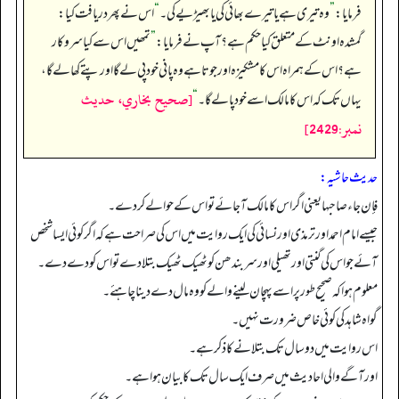
فرمایا:
”
وہ تیری ہے یا تیرے بھائی کی یا بھیڑیے کی۔
“
اس نے پھر دریافت کیا:
گمشدہ اونٹ کے متعلق کیا حکم ہے؟آپ نے فرمایا:
”
تمھیں اس سے کیا سروکار
ہے؟اس کے ہمراہ اس کا مشکیزہ اور جوتا ہے وہ پانی خود پی لے گا اور پتے کھالے گا،
[صحيح بخاري، حديث
یہاں تک کہ اس کامالک اسے خود پالےگا۔
“
نمبر:2429]
حدیث حاشیہ:
فإن جاء صاحبها یعنی اگر اس کا مالک آجائے تو اس کے حوالے کر دے۔
جیسے ا مام احمد اور ترمذی اور نسائی کی ایک روایت میں اس کی صراحت ہے کہ اگر کوئی ایسا شخص
آئے جو اس کی گنتی اور تھیلی اور سر بندھن کو ٹھیک ٹھیک بتلا دے تو اس کو دے دے۔
معلوم ہوا کہ صحیح طور پر اسے پہچان لینے والے کو وہ مال دے دینا چاہئے۔
گواہ شاہد کی کوئی خاص ضرورت نہیں۔
اس روایت میں دو سال تک بتلانے کا ذکر ہے۔
اور آگے والی احادیث میں صرف ایک سال تک کا بیان ہوا ہے۔