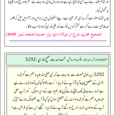
اور تمام علماءنے اب اسی کو اختیار کیا ہے اور دو سال والی روایت کے حکم کو ورع اور احتیاط
پر محمول کیا۔
یوں محتاط حضرات اگر ساری عمر بھی اسے اپنے استعمال میں نہ لائیں اور آخر میں چل کر بطور
صدقہ خیرات دے کر اسے ختم کر دیں تو اسے نور علی نور ہی کہنا مناسب ہوگا۔
[صحیح بخاری شرح از مولانا داود راز، حدیث/صفحہ نمبر: 2429]
مولانا داود راز رحمه الله، فوائد و مسائل، تحت الحديث صحيح بخاري: 5292
5292. یزید مولی منبعث سے روایت ہے کہ نبی صلی اللہ علیہ وسلم سے گم شدہ
بکری کے متعلق پوچھا گیا تو آپ نے فرمایا:
”
اسے پکڑلو کیونکہ یا تو وہ تمہارے لیے
ہے تمہارے بھائی تک پہنچ جائے گی یا پھر بھیڑ یے کے سپرد ہوگی۔
“
اور آپ صلی
اللہ علیہ وسلم سے گم شدہ اونٹ کے متعلق سوال کیا گیا تو آپ غضبناک ہوئے حتیٰ کہ
آپ کے دوںوں رخسار سرخ ہو گئے آپ نے فرمایا:
”
تجھے اس سے کیا غرض ہے؟