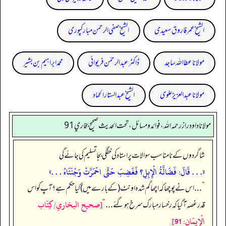
الشیخ عمر فاروق سعیدی
الشیخ صفی الرحمن مبارکپوری
مولانا عطا اللہ ساجد
ڈاکٹر عبدالرحمٰن فریوائی
محمد ابراہیم بن بشیر
مولانا عبد العزیز علوی
الشیخ عبدالستار الحماد
مولانا داود راز رحمه الله، فوائد و مسائل، تحت الحديث صحيح بخاري 91
شاگردوں کے نامناسب سوالات پر استاد کی خفگی بجا تسلیم کی جائے گی
«. . . قَالَ: فَضَالَّةُ الْإِبِلِ؟ فَغَضِبَ حَتَّى احْمَرَّتْ وَجْنَتَاهُ . . .»
”
. . . اس نے پوچھا کہ اچھا گم شدہ اونٹ (کے بارے میں) کیا حکم ہے؟ آپ کو اس
[صحيح البخاري/كِتَاب
قدر غصہ آ گیا کہ رخسار مبارک سرخ ہو گئے . . .
“
الْإِيمَانِ: 91]