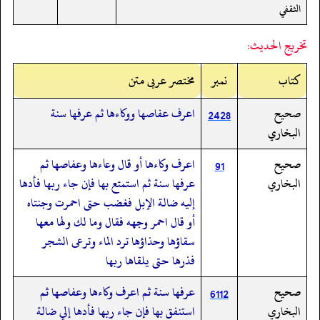
الثقفي
تخريج الحديث:
کتاب
نمبر
مختصر عربی متن
صحيح
اعرف عفاصها ووكاءها ثم عرفها سنة
2428
البخاري
صحيح
اعرف وكاءها أو قال وعاءها وعفاصها ثم
91
البخاري
عرفها سنة ثم استمتع بها فإن جاء ربها فأدها
إليه ضالة الإبل فغضب حتى احمرت وجنتاه
أو قال احمر وجهه فقال وما لك ولها معها
سقاؤها وحذاؤها ترد الماء وترعى الشجر
فذرها حتى يلقاها ربها
صحيح
عرفها سنة ثم اعرف وكاءها وعفاصها ثم
6112
البخاري
استنفق بها فإن جاء ربها فأدها إلي ضالة