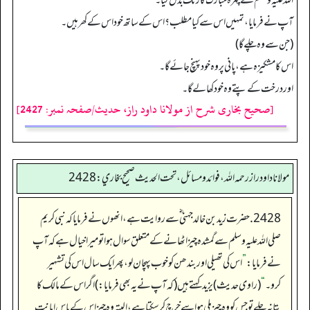
اللہ علیہ وسلم کے چہرہ مبارک کا رنگ بدل گیا۔
آپ نے فرمایا، تمہیں اس سے کیا مطلب؟ اس کے ساتھ خود اس کے کھر ہیں۔
(جن سے وہ چلے گا)
اس کا مشکیزہ ہے، پانی پر وہ خود پہنچ جائے گا۔
اور درخت کے پتے وہ خود کھا لے گا۔
[صحیح بخاری شرح از مولانا داود راز، حدیث/صفحہ نمبر: 2427]
مولانا داود راز رحمه الله، فوائد و مسائل، تحت الحديث صحيح بخاري: 2428
2428. حضرت زید بن خالد جہنی ؓ سے روایت ہے، انھوں نے فرمایا کہ نبی کریم
صلی اللہ علیہ وسلم سے گمشدہ چیز اٹھانے کے متعلق سوال ہواتو میرا خیال ہے کہ آپ
نے فرمایا:
”
اس کی تھیلی اور بندھن کو خوب پہچان لو، پھر ایک سال اس کی تشہیر
کرو۔
“
(راوی حدیث) یزید کہتے ہیں(کہ آپ نے یہ بھی فرمایا:)اگر اس کے مالک کا
پتا نہ چلے تو جس کو وہ چیز ملی ہوا سے خرچ کرسکتا ہے، البتہ وہ چیز اس کے پاس امانت