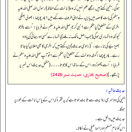
ہوگی۔ یحییٰ کہتے ہیں: مجھے علم نہیں کہ وہ(امانت کے الفاظ) رسول اللہ صلی اللہ علیہ
وسلم کی بات کاحصہ ہیں یا یزید نے اپنی طرف سے کہے ہیں؟ پھر پوچھا: بھولی بھٹکی
بکری کے متعلق کیا حکم ہے؟نبی کریم صلی اللہ علیہ وسلم نے فرمایا:
”
اسے پکڑ لو
کیونکہ وہ تمہاری ہوگی (جب اصل مالک نہ ملے) یا تمہارے کسی اور بھائی کی یاوہ
بھیڑیے کی نذر ہے۔
“
(راوی حدیث) یزید کہتے ہیں کہ بکری کا بھی اعلان کیاجاتا
رہے۔ پھر پوچھا: گمشدہ اونٹ کے متعلق کیا حکم ہے؟تو آپ صلی اللہ علیہ وسلم نے
فرمایا:
”
اسے چھوڑ دو، اس کے ساتھ اس کاجوتا۔۔۔۔ (مکمل حدیث اس نمبر پر
[صحيح بخاري، حديث نمبر:2428]
پڑھیے۔)
حدیث حاشیہ:
یحییٰ کی دوسری روایت سے ثابت ہوتا ہے کہ یہ فقرہ کہ اس کے پاس امانت کے طور پر
ہوگا۔
حدیث میں داخل ہے۔
اس کو امام مسلم اور اسماعیلی نے نکالا۔