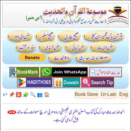
↩️
📌
🅰️
🧩
🔍
👥
🏠
Book Store
Ur-Latn
Eng
الحمدللہ! حدیث مبارک کی کتاب السنن الكبرى للبيهقي اردو عربی سرچ سہولت کے ساتھ
پیش کر دی گئی ہے۔