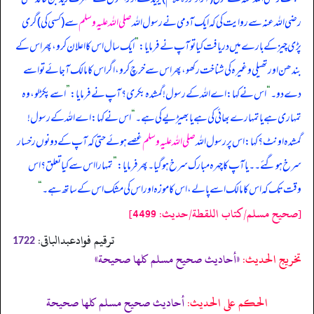
رضی اللہ عنہ سے روایت کی کہ ایک آدمی نے رسول اللہ
صلی اللہ علیہ وسلم
سے (کسی کی) گری
پڑی چیز کے بارے میں دریافت کیا تو آپ نے فرمایا:
”
ایک سال اس کا اعلان کرو، پھر اس کے
بندھن اور تھیلی وغیرہ کی شناخت رکھو، پھر اس سے خرچ کرو، اگر اس کا مالک آ جائے تو اسے
دے دو۔
“
اس نے کہا: اے اللہ کے رسول! گمشدہ بکری؟ آپ نے فرمایا:
”
اسے پکڑ لو، وہ
تمہاری ہے یا تمہارے بھائی کی ہے یا بھیڑیے کی ہے۔
“
اس نے کہا: اے اللہ کے رسول!
گمشدہ اونٹ؟ کہا: اس پر رسول اللہ
صلی اللہ علیہ وسلم
غصے ہوئے حتی کہ آپ کے دونوں رخسار
سرخ ہو گئے۔۔ یا آپ کا چہرہ مبارک سرخ ہو گیا۔ پھر فرمایا:
”
تمہارا اس سے کیا تعلق؟ اس
وقت تک کہ اس کا مالک اسے پا لے، اس کا موزہ اور اس کی مشک اس کے ساتھ ہے۔
“
[صحيح مسلم/كتاب اللقطة/حدیث: 4499]
ترقیم فوادعبدالباقی:
1722
تخریج الحدیث:
«أحاديث صحيح مسلم كلها صحيحة»
الحكم على الحديث:
أحاديث صحيح مسلم كلها صحيحة