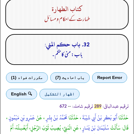
كتاب الطهارة
طہارت کے احکام و مسائل
32. باب حكم المني:
باب: منی کا حکم۔
Report Error
باب احادیث (7)
مكررات فواد (1)
اظهار التشكيل
🔍 English
ترقیم عبدالباقی:
ترقیم شاملہ:
--
672
289
حَدَّثَنَا
أَبُو بَكْرِ بْنُ أَبِي شَيْبَةَ
، حَدَّثَنَا
مُحَمَّدُ بْنُ بِشْرٍ
، عَنْ
عَمْرِو بْنِ مَيْمُونٍ
،
قَالَ: سَأَلْتُ
سُلَيْمَانَ بْنَ يَسَارٍ
، عَنِ الْمَنِيِّ، يُصِيبُ ثَوْبَ الرَّجُلِ، أَيَغْسِلُهُ، أَمْ