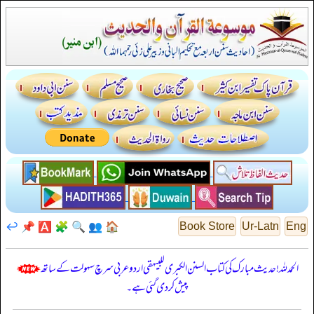
↩️
📌
🅰️
🧩
🔍
👥
🏠
Book Store
Ur-Latn
Eng
الحمدللہ! حدیث مبارک کی کتاب السنن الكبرى للبيهقي اردو عربی سرچ سہولت کے ساتھ
پیش کر دی گئی ہے۔