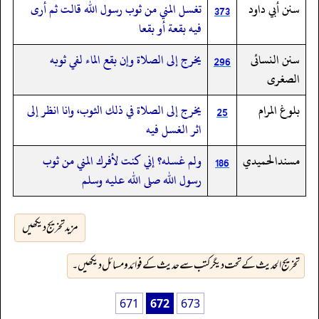
سنن أبي داود
تغسل المني من ثوب رسول الله قالت ثم أرى
373
فيه بقعة أو بقعا
سنن النسائى
يخرج إلى الصلاة وإن بقع الماء لفي ثوبه
296
الصغرى
بلوغ المرام
يخرج إلى الصلاة في ذلك الثوب،‏‏‏‏ وانا انظر إلى
25
اثر الغسل فيه
مسندالحميدي
ولم غسله؟ إني كنت لأفرك المني من ثوب
186
رسول الله صلى الله عليه وسلم
مزید تخریج دیکھیں
تخریج الحدیث کے تحت دیگر کتب سے حدیث کے فوائد و مسائل دیکھیں۔
671
672
673