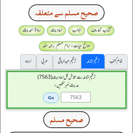
صحيح مسلم سے متعلقہ
کتاب تعارف
ابواب
احادیث
رواۃ الحدیث
سوانح حیات: امام مسلم رحمہ اللہ
تمام کتب
ترقیم شاملہ
ترقيم عبدالباقی
عربی
اردو
ترقیم شاملہ سے تلاش کل احادیث (7563)
حدیث نمبر لکھیں:
صحيح مسلم