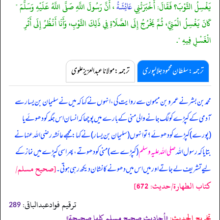
يَغْسِلُ الثَّوْبَ؟ فَقَالَ: أَخْبَرَتْنِي
عَائِشَةُ
، أَنَّ رَسُولَ اللَّهِ صَلَّى اللَّهُ عَلَيْهِ وَسَلَّمَ "
كَانَ يَغْسِلُ الْمَنِيَّ، ثُمَّ يَخْرُجُ إِلَى الصَّلَاةِ فِي ذَلِكَ الثَّوْبِ، وَأَنَا أَنْظُرُ إِلَى أَثَرِ
الْغَسْلِ فِيهِ ".
ترجمہ:سلطان محمود جلالپوری
ترجمہ:مولانا عبدالعزیز علوی
محمد بن بشر نے عمرو بن میمون سے روایت کی، انہوں نے کہا کہ میں نے سلیمان بن یسار سے
آدمی کے کپڑے کو لگ جانے والی منی کے بارے میں پوچھا کہ انسان اس جگہ کو دھوئے یا
(پورے) کپڑے کو دھوئے؟ تو انہوں (سلیمان بن یسار) نے کہا: مجھے عائشہ رضی اللہ عنہا نے
بتایا کہ رسول اللہ
صلی اللہ علیہ وسلم
(کپڑے سے) منی کو دھوتے، پھر اسی کپڑے میں نماز کے
[صحيح مسلم/
لیے تشریف لے جاتے اور میں اس میں دھونے کا نشان دیکھ رہی ہوتی۔
كتاب الطهارة/حدیث: 672]
ترقیم فوادعبدالباقی:
289
تخریج الحدیث:
«أحاديث صحيح مسلم كلها صحيحة»