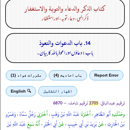
كتاب الذكر والدعاء والتوبة والاستغفار
ذکر الہی، دعا، توبہ، اور استغفار
14. باب الدعوات والتعوذ
باب: دعاؤں اور اعوذ باللہ کا بیان۔
Report Error
باب احادیث (4)
مكررات فواد (1)
اظهار التشكيل
🔍 English
ترقیم عبدالباقی:
ترقیم شاملہ:
--
6870
2705
وحَدَّثَنِيهِ
أَبُو الطَّاهِرِ
، أَخْبَرَنَا
عَبْدُ اللَّهِ بْنُ وَهْبٍ
، أَخْبَرَنِي
رَجُلٌ سَمَّاهُ
،
وَعَمْرُو
بْنُ الْحَارِثِ
، عَنْ
يَزِيدَ بْنِ أَبِي حَبِيبٍ
، عَنْ
أَبِي الْخَيْرِ
، أَنَّهُ سَمِعَ
عَبْدَ اللَّهِ بْنَ