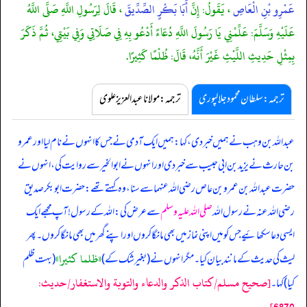
عَمْرِو بْنِ الْعَاصِ
، يَقَولُ: إِنَّ
أَبَا بَكْرٍ الصِّدِّيقَ
، قَالَ لِرَسُولِ اللَّهِ صَلَّى اللَّهُ
عَلَيْهِ وَسَلَّمَ: عَلِّمْنِي يَا رَسُولَ اللَّهِ دُعَاءً أَدْعُو بِهِ فِي صَلَاتِي وَفِي بَيْتِي، ثُمَّ ذَكَرَ
بِمِثْلِ حَدِيثِ اللَّيْثِ غَيْرَ أَنَّهُ، قَالَ: ظُلْمًا كَثِيرًا.
ترجمہ:سلطان محمود جلالپوری
ترجمہ:مولانا عبدالعزیز علوی
عبداللہ بن وہب نے ہمیں خبر دی، کہا: ہمیں ایک آدمی نے جس کا انہوں نے نام لیا اور عمرو
بن حارث نے یزید بن ابی حبیب سے خبر دی اور انہوں نے ابوالخیر سے روایت کی، انہوں نے
حضرت عبداللہ بن عمرو بن عاص رضی اللہ عنہما سے سنا، وہ کہتے تھے: حضرت ابوبکر صدیق
رضی اللہ عنہ نے رسول اللہ
صلی اللہ علیہ وسلم
سے عرض کی: اللہ کے رسول! آپ مجھے ایک
ایسی دعا سکھائیے جس کو میں اپنی نماز میں بھی مانگا کروں اور اپنے گھر میں بھی مانگا کروں۔ پھر
«ظلما کثیرا»
لیث کی حدیث کے مانند بیان کیا۔ مگر انہوں نے (بغیر شک کے)
(بہت ظلم
[صحيح مسلم/كتاب الذكر والدعاء والتوبة والاستغفار/حدیث:
کیا) کہا۔
6870]