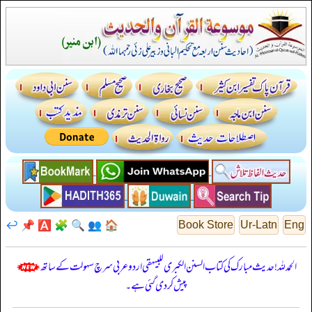
↩️
📌
🅰️
🧩
🔍
👥
🏠
Book Store
Ur-Latn
Eng
الحمدللہ! حدیث مبارک کی کتاب السنن الكبرى للبيهقي اردو عربی سرچ سہولت کے ساتھ
پیش کر دی گئی ہے۔