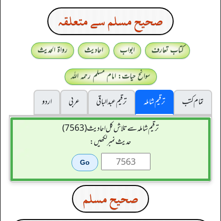
صحيح مسلم سے متعلقہ
کتاب تعارف
ابواب
احادیث
رواۃ الحدیث
سوانح حیات: امام مسلم رحمہ اللہ
تمام کتب
ترقیم شاملہ
ترقيم عبدالباقی
عربی
اردو
ترقیم شاملہ سے تلاش کل احادیث (7563)
حدیث نمبر لکھیں:
صحيح مسلم