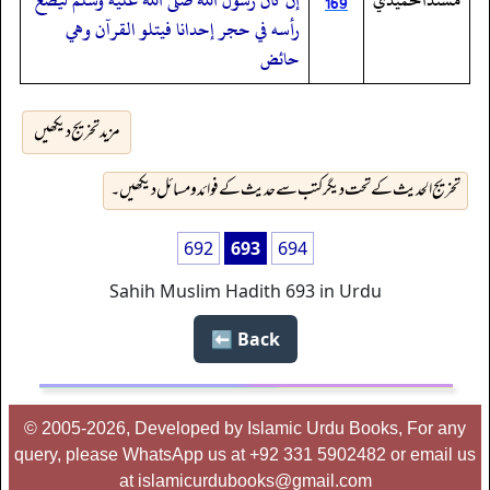
169
رأسه في حجر إحدانا فيتلو القرآن وهي
حائض
مزید تخریج دیکھیں
تخریج الحدیث کے تحت دیگر کتب سے حدیث کے فوائد و مسائل دیکھیں۔
692
693
694
Sahih Muslim Hadith 693 in Urdu
Back ⬅️
© 2005-2026, Developed by Islamic Urdu Books, For any
query, please WhatsApp us at +92 331 5902482 or email us
at islamicurdubooks@gmail.com