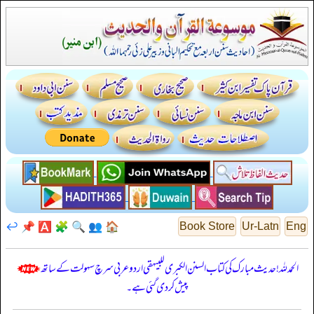
↩️
📌
🅰️
🧩
🔍
👥
🏠
Book Store
Ur-Latn
Eng
الحمدللہ! حدیث مبارک کی کتاب السنن الكبرى للبيهقي اردو عربی سرچ سہولت کے ساتھ
پیش کر دی گئی ہے۔