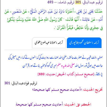
ترقیم عبدالباقی:
ترقیم شاملہ:
--
693
301
حَدَّثَنَا
يَحْيَى بْنُ يَحْيَى
، أَخْبَرَنَا
دَاوُدُ بْنُ عَبْدِ الرَّحْمَنِ الْمَكِّيُّ
، عَنْ
مَنْصُورٍ
، عَنْ
أُمِّهِ
، عَنْ
عَائِشَةَ
، أَنَّهَا قَالَتْ: " كَانَ رَسُولُ اللَّهِ صَلَّى اللَّهُ عَلَيْهِ وَسَلَّمَ، يَتَّكِئُ
فِي حِجْرِي وَأَنَا حَائِضٌ، فَيَقْرَأُ الْقُرْآنَ ".
ترجمہ:سلطان محمود جلالپوری
ترجمہ:مولانا عبدالعزیز علوی
صفیہ بنت شیبہ نے حضرت عائشہ رضی اللہ عنہا سے روایت کی کہ انہوں نے کہا: میں حیض کی
حالت میں ہوتی تو رسول اللہ
صلی اللہ علیہ وسلم
میری گود کو تکیہ بناتے اور قرآن
[صحيح مسلم/كتاب الحيض/حدیث: 693]
پڑھتے۔
ترقیم فوادعبدالباقی:
301
تخریج الحدیث:
«أحاديث صحيح مسلم كلها صحيحة»
الحكم على الحديث:
أحاديث صحيح مسلم كلها صحيحة