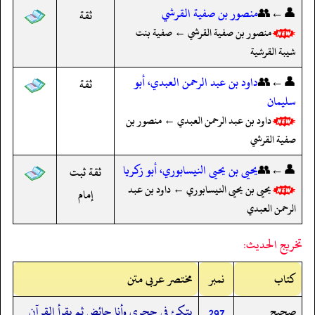
👤←👥
منصور بن صفية القرشي
ثقة
منصور بن صفية القرشي ← صفية بنت
شيبة القرشية
👤←👥
داود بن عبد الرحمن العبدي، أبو
ثقة
سليمان
داود بن عبد الرحمن العبدي ← منصور بن
صفية القرشي
👤←👥
يحيى بن يحيى النيسابوري، أبو زكريا
ثقة ثبت
يحيى بن يحيى النيسابوري ← داود بن عبد
إمام
الرحمن العبدي
تخريج الحديث:
کتاب
نمبر
مختصر عربی متن
صحيح
يتكئ في حجري وأنا حائض ثم يقرأ القرآن
297