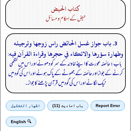
كتاب الحيض
حیض کے احکام و مسائل
3. باب جواز غسل الحائض راس زوجها وترجيله
وطهارة سؤرها والاتكاء في حجرها وقراءة القرآن فيه:
باب: حائضہ عورت کا اپنے خاوند کے سر کو دھونے اور اس میں کنگھی
کرنے کے جواز اور حائضہ کے جھوٹے کے پاک ہونے اور اس کی گود میں
ٹیک لگانے اور اس کی گود میں قرآن پڑھنے کا جواز۔
Report Error
باب احادیث (11)
اظهار التشكيل
🔍 English