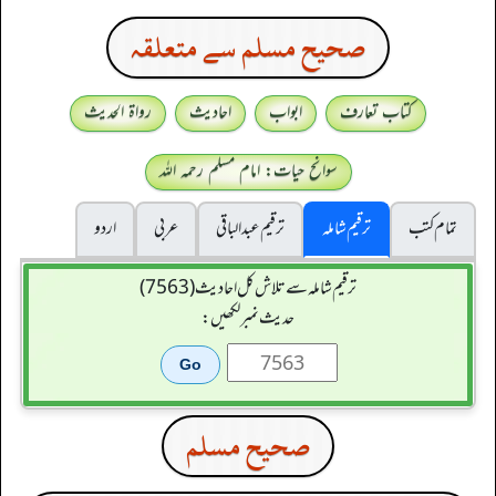
صحيح مسلم سے متعلقہ
کتاب تعارف
ابواب
احادیث
رواۃ الحدیث
سوانح حیات: امام مسلم رحمہ اللہ
تمام کتب
ترقیم شاملہ
ترقيم عبدالباقی
عربی
اردو
ترقیم شاملہ سے تلاش کل احادیث (7563)
حدیث نمبر لکھیں:
صحيح مسلم