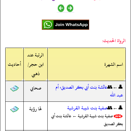
الرواة الحديث:
الرتبة عند
اسم الشهرة
ابن حجر/
أحاديث
ذهبي
👤←👥
عائشة بنت أبي بكر الصديق، أم
صحابي
عبد الله
👤←👥
صفية بنت شيبة القرشية
لها رؤية
صفية بنت شيبة القرشية ← عائشة بنت أبي
بكر الصديق