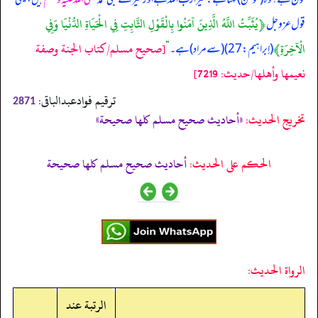
﴿يُثَبِّتُ اللَّهُ الَّذِينَ آمَنُوا بِالْقَوْلِ الثَّابِتِ فِي الْحَيَاةِ الدُّنْيَا وَفِي
قول عزوجل
الْآخِرَةِ﴾
[صحيح مسلم/كتاب الجنة وصفة
(إبراهيم: 27) (سے مراد) ہے۔
“
نعيمها وأهلها/حدیث: 7219]
ترقیم فوادعبدالباقی:
2871
تخریج الحدیث:
«أحاديث صحيح مسلم كلها صحيحة»
الحكم على الحديث:
أحاديث صحيح مسلم كلها صحيحة
الرواة الحديث:
الرتبة عند