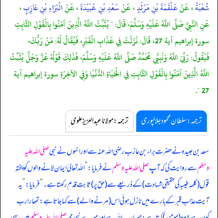
شُعْبَةُ
، عَنْ
عَلْقَمَةَ بْنِ مَرْثَدٍ
، عَنْ
سَعْدِ بْنِ عُبَيْدَةَ
، عَنْ
الْبَرَاءِ بْنِ عَازِبٍ
،
عَنِ النَّبِيِّ صَلَّى اللَّهُ عَلَيْهِ وَسَلَّمَ، قَالَ: " يُثَبِّتُ اللَّهُ الَّذِينَ آمَنُوا بِالْقَوْلِ الثَّابِتِ
سورة إبراهيم آية 27، قَالَ: نَزَلَتْ فِي عَذَابِ الْقَبْرِ، فَيُقَالُ لَهُ: مَنْ رَبُّكَ،
فَيَقُولُ: رَبِّيَ اللَّهُ وَنَبِيِّي مُحَمَّدٌ صَلَّى اللَّهُ عَلَيْهِ وَسَلَّمَ، فَذَلِكَ قَوْلُهُ عَزَّ وَجَلَّ يُثَبِّتُ
اللَّهُ الَّذِينَ آمَنُوا بِالْقَوْلِ الثَّابِتِ فِي الْحَيَاةِ الدُّنْيَا وَفِي الآخِرَةِ سورة إبراهيم آية
27 ".
ترجمہ:سلطان محمود جلالپوری
ترجمہ:مولانا عبدالعزیز علوی
سعد بن عبیدہ نے حضرت براء بن عازب رضی اللہ عنہ سے اور انہوں نے نبی
صلی اللہ علیہ
وسلم
سے روایت کی کہ آپ
صلی اللہ علیہ وسلم
نے فرمایا:
”
اللہ تعالیٰ ایمان لانے والوں کو پختہ
قول (کلمہ طیبہ کی حقیقی شہادت) کے ذریعے سے (حق پر) ثابت قدم رکھتا ہے۔
“
فرمایا:
”
یہ
آیت عذاب قبر کے بارے میں نازل ہوئی اس (مرنے والے) سے کہا جاتا ہے: تمھارا رب
کون ہے؟ وہ (مومن) کہتا ہے: میرا رب اللہ ہے اور میرے نبی محمد
صلی اللہ علیہ وسلم
ہیں، یہی