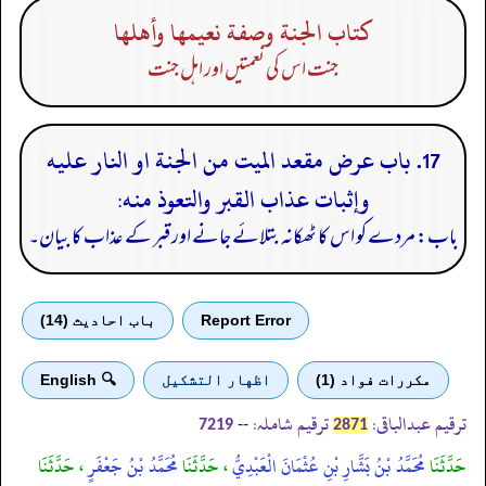
كتاب الجنة وصفة نعيمها وأهلها
جنت اس کی نعمتیں اور اہل جنت
17. باب عرض مقعد الميت من الجنة او النار عليه
وإثبات عذاب القبر والتعوذ منه:
باب: مردے کو اس کا ٹھکانہ بتلائے جانے اور قبر کے عذاب کا بیان۔
Report Error
باب احادیث (14)
مكررات فواد (1)
اظهار التشكيل
🔍 English
ترقیم عبدالباقی:
ترقیم شاملہ:
--
7219
2871
حَدَّثَنَا
مُحَمَّدُ بْنُ بَشَّارِ بْنِ عُثْمَانَ الْعَبْدِيُّ
، حَدَّثَنَا
مُحَمَّدُ بْنُ جَعْفَرٍ
، حَدَّثَنَا