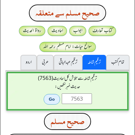
صحيح مسلم سے متعلقہ
کتاب تعارف
ابواب
احادیث
رواۃ الحدیث
سوانح حیات: امام مسلم رحمہ اللہ
تمام کتب
ترقیم شاملہ
ترقيم عبدالباقی
عربی
اردو
ترقیم شاملہ سے تلاش کل احادیث (7563)
حدیث نمبر لکھیں:
صحيح مسلم