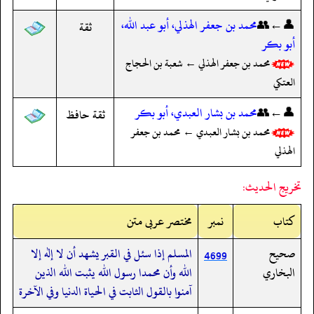
👤←👥
محمد بن جعفر الهذلي، أبو عبد الله،
ثقة
أبو بكر
محمد بن جعفر الهذلي ← شعبة بن الحجاج
العتكي
👤←👥
محمد بن بشار العبدي، أبو بكر
ثقة حافظ
محمد بن بشار العبدي ← محمد بن جعفر
الهذلي
تخريج الحديث:
کتاب
نمبر
مختصر عربی متن
صحيح
المسلم إذا سئل في القبر يشهد أن لا إله إلا
4699
البخاري
الله وأن محمدا رسول الله يثبت الله الذين
آمنوا بالقول الثابت في الحياة الدنيا وفي الآخرة