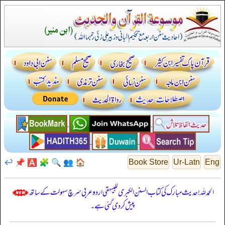
↩️
📌
🅰️
🧩
🔍
👥
🏠
Book Store
Ur-Latn
Eng
الحمدللہ! حدیث مبارک کی کتاب السنن الكبرى للبيهقي اردو عربی سرچ سہولت کے ساتھ
پیش کر دی گئی ہے۔