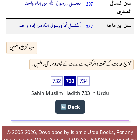
سنن النسائى
تغتسل ورسول الله من إناء واحد
237
الصغرى
سنن ابن ماجه
أغتسل أنا ورسول الله من إناء واحد
377
مزید تخریج دیکھیں
تخریج الحدیث کے تحت دیگر کتب سے حدیث کے فوائد و مسائل دیکھیں۔
732
733
734
Sahih Muslim Hadith 733 in Urdu
Back ⬅️
© 2005-2026, Developed by Islamic Urdu Books, For any
query, please WhatsApp us at +92 331 5902482 or email us