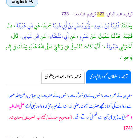
🔍 English
ترقیم عبدالباقی:
ترقیم شاملہ:
--
733
322
وحَدَّثَنَا
قُتَيْبَةُ بْنُ سَعِيدٍ
،
وَأَبُو بَكْرِ بْنُ أَبِي شَيْبَةَ
جَمِيعًا، عَنِ
ابْنِ عُيَيْنَةَ
، قَالَ
قُتَيْبَةُ، حَدَّثَنَا سُفْيَانُ، عَنْ
عَمْرٍو
، عَنِ
أَبِي الشَّعْثَاءِ
، عَنِ
ابْنِ عَبَّاسٍ
، قَالَ:
أَخْبَرَتْنِي
مَيْمُونَةُ
، " أَنَّهَا كَانَتْ تَغْتَسِلُ هِيَ وَالنَّبِيُّ صَلَّى اللَّهُ عَلَيْهِ وَسَلَّمَ، فِي إِنَاءٍ
وَاحِدٍ ".
ترجمہ:سلطان محمود جلالپوری
ترجمہ:مولانا عبدالعزیز علوی
سفیان نے عمرو سے، انہوں نے ابوشعثاء سے، انہوں نے حضرت ابن عباس رضی اللہ عنہما
سے روایت کی، کہا: مجھے حضرت میمونہ رضی اللہ عنہا نے خبر دی کہ وہ اور نبی کریم
صلی اللہ علیہ
[صحيح مسلم/كتاب الحيض/حدیث:
وسلم
ایک (ہی) برتن سے غسل کرتے تھے۔
733]