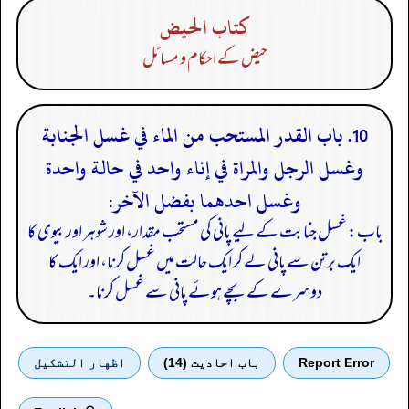
كتاب الحيض
حیض کے احکام و مسائل
10. باب القدر المستحب من الماء في غسل الجنابة
وغسل الرجل والمراة في إناء واحد في حالة واحدة
وغسل احدهما بفضل الآخر:
باب: غسل جنابت کے لیے پانی کی مستحب مقدار، اور شوہر اور بیوی کا
ایک برتن سے پانی لے کر ایک حالت میں غسل کرنا، اور ایک کا
دوسرے کے بچے ہوئے پانی سے غسل کرنا۔
Report Error
باب احادیث (14)
اظهار التشكيل