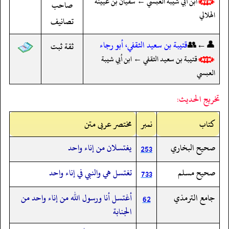
ابن أبي شيبة العبسي ← سفيان بن عيينة
صاحب
الهلالي
تصانيف
👤←👥
قتيبة بن سعيد الثقفي، أبو رجاء
ثقة ثبت
قتيبة بن سعيد الثقفي ← ابن أبي شيبة
العبسي
تخريج الحديث:
کتاب
نمبر
مختصر عربی متن
صحيح البخاري
يغتسلان من إناء واحد
253
صحيح مسلم
تغتسل هي والنبي في إناء واحد
733
جامع الترمذي
أغتسل أنا ورسول الله من إناء واحد من
62
الجنابة