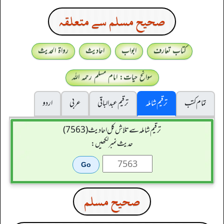
صحيح مسلم سے متعلقہ
کتاب تعارف
ابواب
احادیث
رواۃ الحدیث
سوانح حیات: امام مسلم رحمہ اللہ
تمام کتب
ترقیم شاملہ
ترقيم عبدالباقی
عربی
اردو
ترقیم شاملہ سے تلاش کل احادیث (7563)
حدیث نمبر لکھیں:
صحيح مسلم