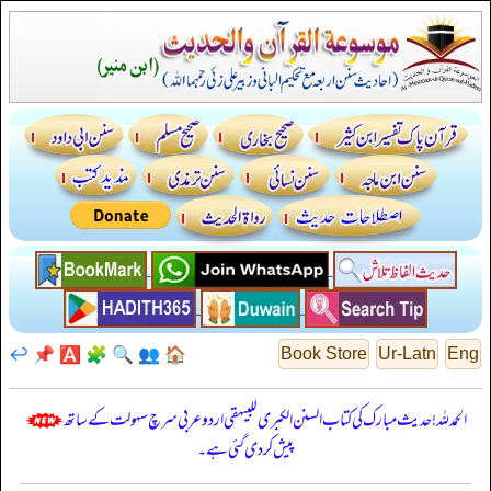
↩️
📌
🅰️
🧩
🔍
👥
🏠
Book Store
Ur-Latn
Eng
الحمدللہ! حدیث مبارک کی کتاب السنن الكبرى للبيهقي اردو عربی سرچ سہولت کے ساتھ
پیش کر دی گئی ہے۔