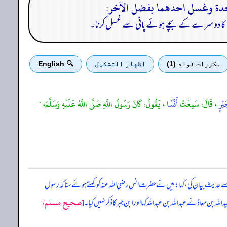
ایک کا دوسرے کے بچے ہوئے پانی سے غسل کرنا۔
مكررات فواد (1)
اظهار التشكيل
🔍 English
َبْرٍ
، قَالَ: سَمِعْتُ
أَنَسًا
، يَقُولُ: كَانَ رَسُولُ اللَّهِ صَلَّى اللَّهُ عَلَيْهِ وَسَلَّمَ، "
 سے حدیث بیان کی، کہا: میں نے حضرت انس رضی اللہ عنہ کو کہتے ہوئے سنا کہ رسول
[صحيح مسلم/
ن معاذ نے عبداللہ بن عبداللہ کہا اور ابن جبر کا ذکر نہیں کیا۔