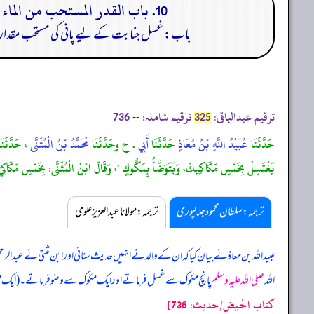
10. باب القدر المستحب من الماء في غسل الجنابة وغسل الرجل والمراة في إناء واحد في حالة واحدة وغسل احدهما بفضل الآخر:
باب: غسل جنابت کے لیے پانی کی مستحب مقدار، 
ترقیم عبدالباقی:
ترقیم شاملہ:
--
736
325
حَدَّثَنَا
عُبَيْدُ اللَّهِ بْنُ مُعَاذٍ
حَدَّثَنَا
أَبِي
. ح وحَدَّثَنَا
مُحَمَّدُ بْنُ الْمُثَنَّى
، حَدَّثَنَ
يَغْتَسِلُ بِخَمْسِ مَكَاكِيكَ، وَيَتَوَضَّأُ بِمَكُّوكٍ "، وَقَالَ ابْنُ الْمُثَنَّى: بِخَمْسِ مَكَاكِيّ،
ترجمہ:سلطان محمود جلالپوری
ترجمہ:مولانا عبدالعزیز علوی
عبید اللہ بن معاذ نے بیان کیا کہ ان کے والد نے انہیں حدیث سنائی اور ابن مثنیٰ نے عب
اللہ
صلی اللہ علیہ وسلم
پانچ مکوک سے غسل فرماتے اور ایک مکوک سے وضو فرماتے۔ (ایک مکوک سوا 
كتاب الحيض/حدیث: 736]