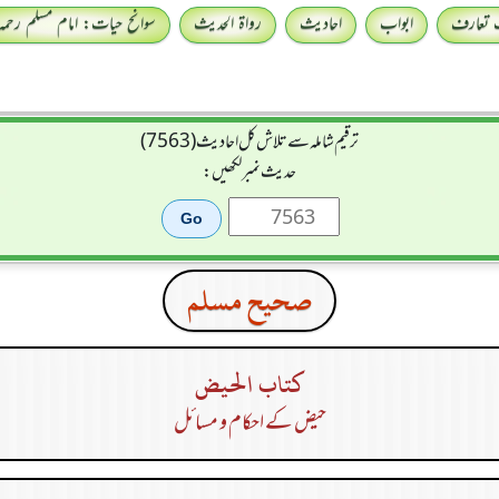
 تعارف
ابواب
احادیث
رواۃ الحدیث
سوانح حیات: امام مسلم رحمہ 
ترقیم شاملہ سے تلاش کل احادیث (7563)
حدیث نمبر لکھیں:
صحيح مسلم
كتاب الحيض
حیض کے احکام و مسائل