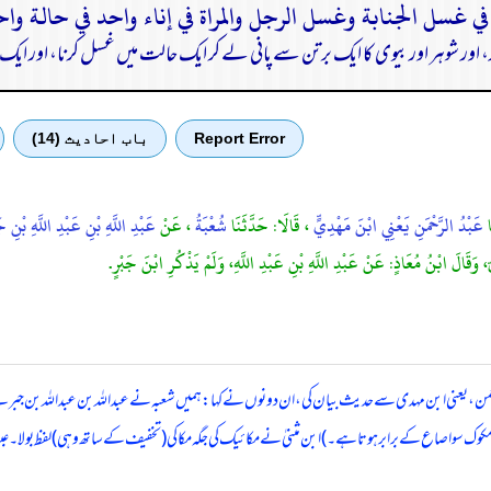
اور شوہر اور بیوی کا ایک برتن سے پانی لے کر ایک حالت میں غسل کرنا، اور 
Report Error
باب احادیث (14)
ا
عَبْدُ الرَّحْمَنِ يَعْنِي ابْنَ مَهْدِيٍّ
، قَالَا: حَدَّثَنَا
شُعْبَةُ
، عَنْ
عَبْدِ اللَّهِ بْنِ عَبْدِ اللَّهِ بْنِ ج
 وَقَالَ ابْنُ مُعَاذٍ: عَنْ عَبْدِ اللَّهِ بْنِ عَبْدِ اللَّهِ، وَلَمْ يَذْكُرِ ابْنَ جَبْرٍ.
دالرحمن، یعنی ابن مہدی سے حدیث بیان کی، ان دونوں نے کہا: ہمیں شعبہ نے عبداللہ بن عبداللہ بن جبر
صاع کے برابر ہوتا ہے۔) ابن مثنیٰ نے مکائیک کی جگہ مکاکی (تخفیف کے ساتھ وہی) لفظ بولا۔ عبید اللہ ب