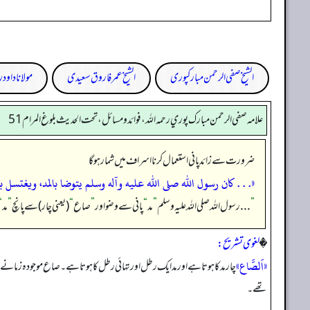
الشیخ صفی الرحمن مبارکپوری
الشیخ عمر فاروق سعیدی
مولانا داود ر
علامه صفي الرحمن مبارك پوري رحمه الله، فوائد و مسائل، تحت الحديث بلوغ المرام 51
ضرورت سے زائد پانی استعمال کرنا اسراف میں شمار ہو گا
«. . . كان رسول الله صلى الله عليه وآله وسلم يتوضا بالمد،‏‏‏‏ ويغتسل 
”
. . . رسول اللہ صلی اللہ علیہ وسلم
”
مد
“
پانی سے وضو اور
”
صاع
“
(یعنی چار) سے پانچ
”
مد
“
�
لغوی تشریح:
«اَلصَّاع»
چار مد کا ہوتا ہے اور مد ایک رطل اور تہائی رطل کا ہوتا ہے۔ صاع موجودہ زمانے ک
تھے۔