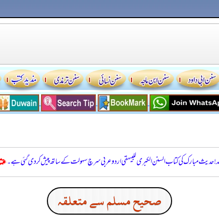
للہ! حدیث مبارک کی کتاب السنن الكبرى للبيهقي اردو عربی سرچ سہولت کے ساتھ پیش کر دی گئی ہے۔
صحيح مسلم سے متعلقہ