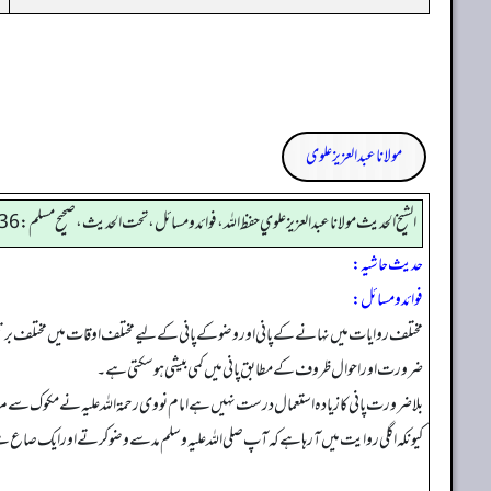
مولانا عبد العزیز علوی
الشيخ الحديث مولانا عبدالعزيز علوي حفظ الله، فوائد و مسائل، تحت الحديث ، صحيح مسلم: 736
حدیث حاشیہ:
فوائد ومسائل:
مختلف روایات میں نہانے کے پانی اور وضو کے پانی کے لیے مختلف اوقات میں مختلف برت
ضرورت اور احوال ظروف کے مطابق پانی میں کمی بیشی ہو سکتی ہے۔
بلاضرورت پانی کا زیادہ استعمال درست نہیں ہے امام نووی رحمۃ اللہ علیہ نے مکوک سے مرا
کیونکہ اگلی روایت میں آ رہا ہے کہ آپ صلی اللہ علیہ وسلم مد سے وضو کرتے اور ایک صاع