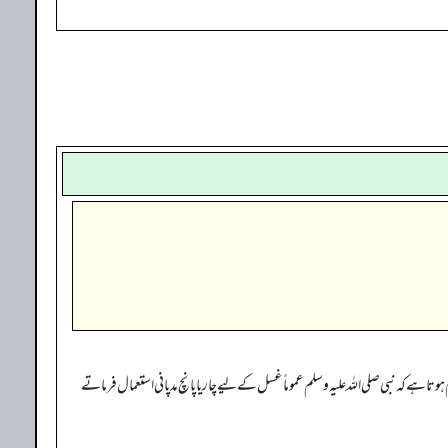
ہے کہ نبی صلی اللہ علیہ وسلم عموماً غسل کے لیے چار یا پانچ مد پانی استعمال فرماتے