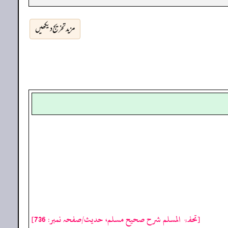
مزید تخریج دیکھیں
[تحفۃ المسلم شرح صحیح مسلم، حدیث/صفحہ نمبر: 736]