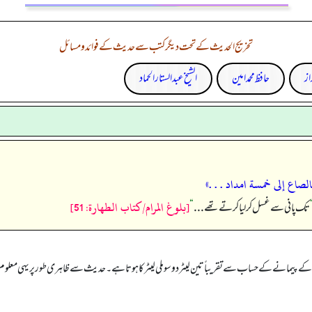
تخریج الحدیث کے تحت دیگر کتب سے حدیث کے فوائد و مسائل
از
حافظ محمد امین
الشیخ عبدالستار الحماد
بالصاع إلى خمسة امداد . . .»
[بلوغ المرام/كتاب الطهارة: 51]
تک پانی سے غسل کر لیا کرتے تھے . . .
“
ے پیمانے کے حساب سے تقریباً تین لیٹر دو سو ملی لیٹر کا ہوتا ہے۔ حدیث سے ظاہری طور پر یہی معلوم ہوتا 