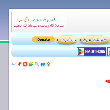
↩️
📌
🅰️
🧩
🔍
👥
🏠