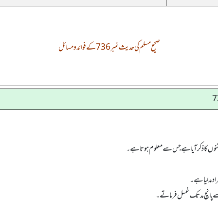
صحیح مسلم کی حدیث نمبر 736 کے فوائد و مسائل
نوں کا ذکر آیا ہے جس سے معلوم ہوتا ہے۔
د مد لیا ہے۔
 سے پانچ مد تک غسل فرماتے۔