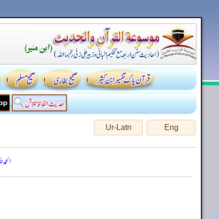
Ur-Latn
Eng
الحمد