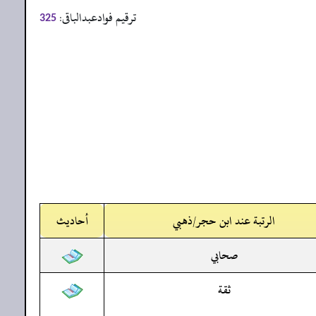
ترقیم فوادعبدالباقی:
325
الرتبة عند ابن حجر/ذهبي
أحاديث
صحابي
ثقة