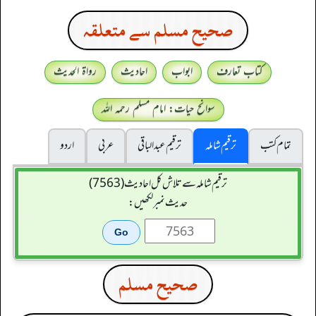
صحيح مسلم سے متعلقہ
کتاب تعارف
ابواب
احادیث
رواۃ الحدیث
سوانح حیات: امام مسلم رحمہ اللہ
تمام کتب
ترقیم شاملہ
ترقيم عبدالباقی
عربی
اردو
ترقیم شاملہ سے تلاش کل احادیث (7563)
حدیث نمبر لکھیں:
صحيح مسلم