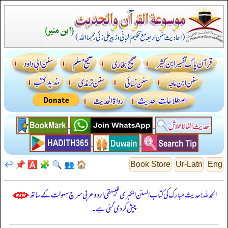
↩️
📌
🅰️
🧩
🔍
👥
🏠
Book Store
Ur-Latn
Eng
الحمدللہ! حدیث مبارک کی کتاب السنن الكبرى للبيهقي اردو عربی سرچ سہولت کے ساتھ
پیش کر دی گئی ہے۔