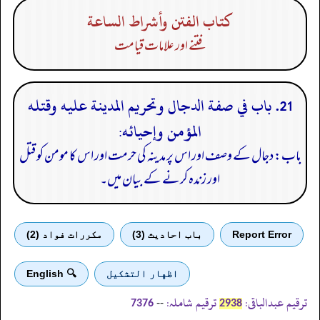
كتاب الفتن وأشراط الساعة
فتنے اور علامات قیامت
21. باب في صفة الدجال وتحريم المدينة عليه وقتله
المؤمن وإحيائه:
باب: دجال کے وصف اور اس پر مدینہ کی حرمت اور اس کا مومن کو قتل
اور زندہ کرنے کے بیان میں۔
Report Error
باب احادیث (3)
مكررات فواد (2)
اظهار التشكيل
🔍 English
ترقیم عبدالباقی:
ترقیم شاملہ:
--
7376
2938