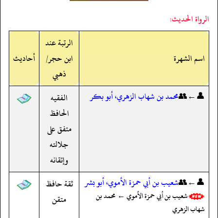
الرواة الحديث:
الرتبة عند
اسم الشهرة
ابن حجر/
أحاديث
ذهبي
👤←👥
محمد بن شهاب الزهري، أبو بكر
الفقيه
الحافظ
متفق على
جلالته
وإتقانه
👤←👥
شعيب بن أبي حمزة الأموي، أبو بشر
ثقة حافظ
شعيب بن أبي حمزة الأموي ← محمد بن
متقن
شهاب الزهري