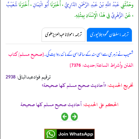
وحَدَّثَنِي
عَبْدُ اللَّهِ بْنُ عَبْدِ الرَّحْمَنِ الدَّارِمِيُّ
، أَخْبَرَنَا
أَبُو الْيَمَانِ
، أَخْبَرَنَا
شُعَيْبٌ
، عَنْ
الزُّهْرِيِّ
فِي هَذَا الْإِسْنَادِ بِمِثْلِهِ.
ترجمہ:سلطان محمود جلالپوری
ترجمہ:مولانا عبدالعزیز علوی
[صحيح مسلم/كتاب
شعیب نے زہری سے اسی سند کے ساتھ اسی کے مانند روایت کی۔
الفتن وأشراط الساعة/حدیث: 7376]
ترقیم فوادعبدالباقی:
2938
تخریج الحدیث:
«أحاديث صحيح مسلم كلها صحيحة»
الحكم على الحديث:
أحاديث صحيح مسلم كلها صحيحة