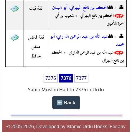
👤←👥
الحكم بن نافع البهراني، أبو اليمان
ثقة ثبت
الحكم بن نافع البهراني ← شعيب بن أبي
حمزة الأموي
👤←👥
عبد الله بن عبد الرحمن الدارمي، أبو
ثقة فاضل
محمد
متقن
عبد الله بن عبد الرحمن الدارمي ← الحكم
حافظ
بن نافع البهراني
7375
7376
7377
Sahih Muslim Hadith 7376 in Urdu
Back ⬅️
© 2005-2026, Developed by Islamic Urdu Books, For any