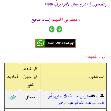
والطحاوي فى
«شرح معاني الآثار»
برقم: 1386»
الحكم على الحديث:
إسناده صحيح
الرواة الحديث:
الرتبة عند
اسم الشهرة
ابن حجر/
أحاديث
ذهبي
👤←👥
جابر بن عبد الله الأنصاري، أبو
صحابي
محمد، أبو عبد الله، أبو عبد الرحمن