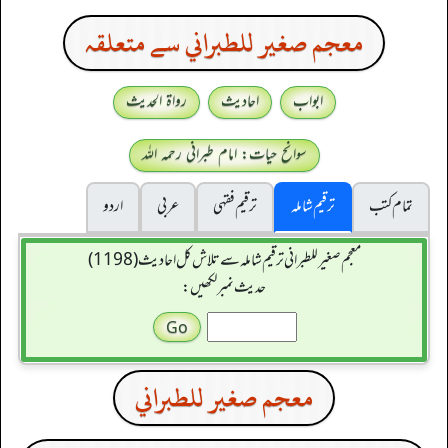
معجم صغير للطبراني سے متعلقہ
ابواب
احادیث
رواۃ الحدیث
سوانح حیات: امام طبرانی رحمہ اللہ
تمام کتب
ترقیم شاملہ
ترقيم فقہی
عربی
اردو
معجم صغير للطبراني ترقیم شاملہ سے تلاش کل احادیث (1198)
حدیث نمبر لکھیں:
معجم صغير للطبراني