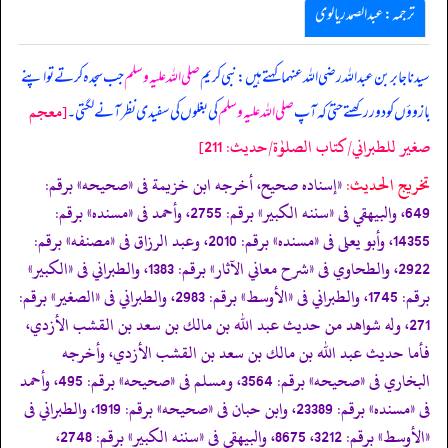
ترجمہ: عبدالصمد ریالوی
سیدنا جابر بن عبداللہ رضی اللہ عنہما کہتے ہیں: نبی کریم
صلی اللہ علیہ وسلم
جب سجدہ کرتے تو اپنے
[معجم
بازوؤں کو دور رکھتے حتیٰ کہ آپ
صلی اللہ علیہ وسلم
کی بغلوں کی سفیدی نظر آنے لگتی۔
صغير للطبراني/كتاب الصلوٰة/حدیث: 211]
تخریج الحدیث:
«إسناده صحيح، أخرجه ابن خزيمة فى
«صحيحه»
برقم:
649، والبيهقي فى
«سننه الكبير»
برقم: 2755، وأحمد فى
«مسنده»
برقم:
14355، وأبو يعلى فى
«مسنده»
برقم: 2010، وعبد الرزاق فى
«مصنفه»
برقم:
2922، والطحاوي فى
«شرح معاني الآثار»
برقم: 1383، والطبراني فى
«الكبير»
برقم: 1745، والطبراني فى
«الأوسط»
برقم: 2983، والطبراني فى
«الصغير»
برقم:
271، وله شواهد من حديث عبد الله بن مالك بن سعد بن القشب الأزدي،
فأما حديث عبد الله بن مالك بن سعد بن القشب الأزدي، وأخرجه
البخاري فى
«صحيحه»
برقم: 3564، ومسلم فى
«صحيحه»
برقم: 495، وأحمد
فى
«مسنده»
برقم: 23389، وابن حبان فى
«صحيحه»
برقم: 1919، والطبراني فى
«الأوسط»
برقم: 3212، 8675، والبيهقي فى
«سننه الكبير»
برقم: 2748،