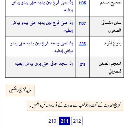
صحيح مسلم
إذا صلى فرج بين يديه حتى يبدو بياض
1105
إبطيه
سنن النسائى
إذا صلى فرج بين يديه حتى يبدو بياض
1107
الصغرى
إبطيه
بلوغ المرام
إذا صلى وسجد فرج بين يديه حتى يبدو
235
بياض إبطيه
المعجم الصغير
إذا سجد جافى حتى يرى بياض إبطيه
211
للطبراني
مزید تخریج دیکھیں
تخریج الحدیث کے تحت دیگر کتب سے حدیث کے فوائد و مسائل دیکھیں۔
210
211
212