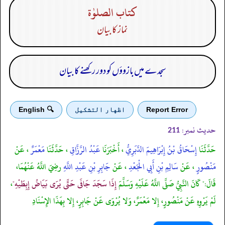
كتاب الصلوٰة
نماز کا بیان
سجدے میں بازوؤں کو دور رکھنے کا بیان
Report Error
اظهار التشكيل
🔍 English
حدیث نمبر:
211
حَدَّثَنَا
إِسْحَاقُ بْنُ إِبْرَاهِيمَ الدَّبَرِيُّ
، أَخْبَرَنَا
عَبْدُ الرَّزَّاقِ
، حَدَّثَنَا
مَعْمَرٌ
، عَنْ
مَنْصُورٍ
، عَنْ
سَالِمِ بْنِ أَبِي الْجَعْدِ
، عَنْ
جَابِرِ بْنِ عَبْدِ اللَّهِ
رضِيَ اللَّهُ عَنْهُمَا،
قَالَ:" كَانَ النَّبِيُّ صَلَّى اللَّهُ عَلَيْهِ وَسَلَّمَ
إِذَا سَجَدَ جَافَى حَتَّى يُرَى بَيَاضُ إِبِطَيْهِ"
،
لَمْ يَرْوِهِ عَنْ مَنْصُورٍ، إِلا مَعْمَرٌ، وَلا يُرْوَى عَنْ جَابِرٍ، إِلا بِهَذَا الإِسْنَادِ