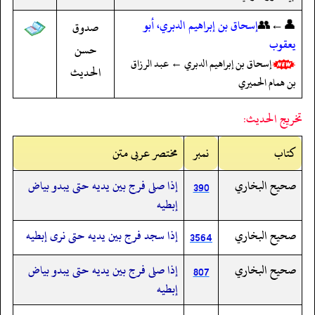
👤←👥
إسحاق بن إبراهيم الدبري، أبو
صدوق
يعقوب
حسن
إسحاق بن إبراهيم الدبري ← عبد الرزاق
الحديث
بن همام الحميري
تخريج الحديث:
کتاب
نمبر
مختصر عربی متن
صحيح البخاري
إذا صلى فرج بين يديه حتى يبدو بياض
390
إبطيه
صحيح البخاري
إذا سجد فرج بين يديه حتى نرى إبطيه
3564
صحيح البخاري
إذا صلى فرج بين يديه حتى يبدو بياض
807
إبطيه