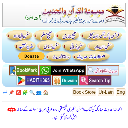
↩️
📌
🅰️
🧩
🔍
👥
🏠
Book Store
Ur-Latn
Eng
الحمدللہ! حدیث مبارک کی کتاب السنن الكبرى للبيهقي اردو عربی سرچ سہولت کے ساتھ
پیش کر دی گئی ہے۔