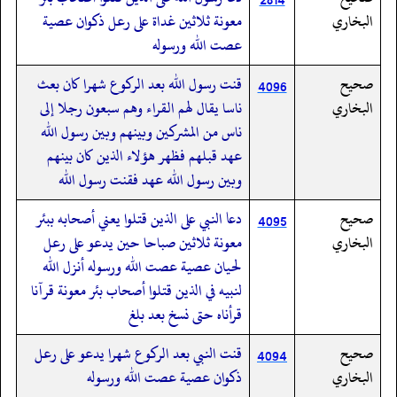
البخاري
معونة ثلاثين غداة على رعل ذكوان عصية
عصت الله ورسوله
صحيح
قنت رسول الله بعد الركوع شهرا كان بعث
4096
البخاري
ناسا يقال لهم القراء وهم سبعون رجلا إلى
ناس من المشركين وبينهم وبين رسول الله
عهد قبلهم فظهر هؤلاء الذين كان بينهم
وبين رسول الله عهد فقنت رسول الله
صحيح
دعا النبي على الذين قتلوا يعني أصحابه ببئر
4095
البخاري
معونة ثلاثين صباحا حين يدعو على رعل
لحيان عصية عصت الله ورسوله أنزل الله
لنبيه في الذين قتلوا أصحاب بئر معونة قرآنا
قرأناه حتى نسخ بعد بلغ
صحيح
قنت النبي بعد الركوع شهرا يدعو على رعل
4094
البخاري
ذكوان عصية عصت الله ورسوله