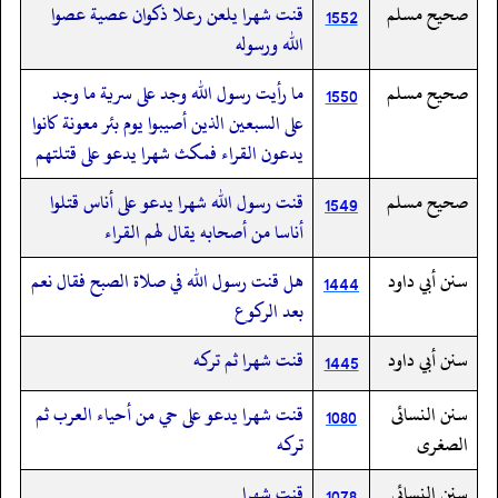
صحيح مسلم
قنت شهرا يلعن رعلا ذكوان عصية عصوا
1552
الله ورسوله
صحيح مسلم
ما رأيت رسول الله وجد على سرية ما وجد
1550
على السبعين الذين أصيبوا يوم بئر معونة كانوا
يدعون القراء فمكث شهرا يدعو على قتلتهم
صحيح مسلم
قنت رسول الله شهرا يدعو على أناس قتلوا
1549
أناسا من أصحابه يقال لهم القراء
سنن أبي داود
هل قنت رسول الله في صلاة الصبح فقال نعم
1444
بعد الركوع
سنن أبي داود
قنت شهرا ثم تركه
1445
سنن النسائى
قنت شهرا يدعو على حي من أحياء العرب ثم
1080
الصغرى
تركه
سنن النسائى
قنت شهرا
1078