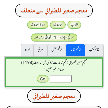
معجم صغير للطبراني سے متعلقہ
ابواب
احادیث
رواۃ الحدیث
سوانح حیات: امام طبرانی رحمہ اللہ
تمام کتب
ترقیم شاملہ
ترقيم فقہی
عربی
اردو
معجم صغير للطبراني ترقیم شاملہ سے تلاش کل احادیث (1198)
حدیث نمبر لکھیں:
معجم صغير للطبراني