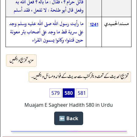
قاتل حرام ؟ ، فقال : ما باله ؟ فعل الله به
وفعل قال أبو طلحة : لا تفعل ، فقد أسلم
مسندالحميدي
ما رأيت رسول الله صلى الله عليه وسلم وجد
1241
على سرية قط ما وجد على أصحاب بئر معونة
حين قتلوا، وكانوا يسمون القراء
مزید تخریج دیکھیں
تخریج الحدیث کے تحت دیگر کتب سے حدیث کے فوائد و مسائل دیکھیں۔
579
580
581
Muajam E Sagheer Hadith 580 in Urdu
Back ⬅️