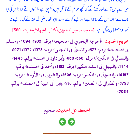
میرے پاس آئے اور کہنے لگے کہ تجھے حرام کے قاتل میں دلچسپی ہے، انہوں نے کہا: اس کی کیا
بات ہے؟ اللہ اس کے ساتھ ایسے اور ایسے کرے، سیدنا ابوطلحہ رضی اللہ عنہ نے کہا: ایسے نہ
[معجم صغير للطبراني/كتاب الجهاد/حدیث: 580]
کہو، وہ مسلمان ہو گیا ہے۔
تخریج الحدیث:
«أخرجه البخاري فى
«صحيحه»
برقم: 1300، 4094، ومسلم
فى
«صحيحه»
برقم: 677، والنسائي فى
«المجتبیٰ»
برقم: 1078، 1072، 1071،
والنسائي فى
«الكبریٰ»
برقم: 668، 668، وأبو داود فى
«سننه»
برقم: 1445،
1444، والبيهقي فى
«سننه الكبير»
برقم: 3182، وأحمد فى
«مسنده»
برقم:
14167، والطبراني فى
«الكبير»
برقم: 3606، والطبراني فى
«الأوسط»
برقم:
3793، والطبراني فى
«الصغير»
برقم: 536، وابن أبى شيبة فى
«مصنفه»
برقم:
7054»
الحكم على الحديث:
صحيح