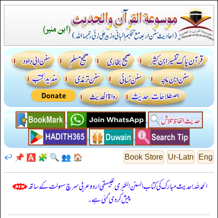
↩️
📌
🅰️
🧩
🔍
👥
🏠
Book Store
Ur-Latn
Eng
الحمدللہ! حدیث مبارک کی کتاب السنن الكبرى للبيهقي اردو عربی سرچ سہولت کے ساتھ
پیش کر دی گئی ہے۔