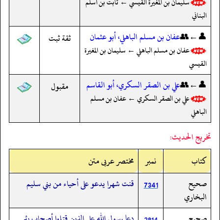
سليمان بن المغيرة القيسي ← ثابت بن أسلم
البناني
👤←👥
عفان بن مسلم الباهلي، أبو عثمان
ثقة ثبت
عفان بن مسلم الباهلي ← سليمان بن المغيرة
القيسي
👤←👥
علي بن الصقر السكري، أبو القاسم
مقبول
علي بن الصقر السكري ← عفان بن مسلم
الباهلي
تخريج الحديث:
کتاب
نمبر
مختصر عربی متن
صحيح
قنت شهرا يدعو على أحياء من بني سليم
7341
البخاري
صحيح
دعا رسول الله على الذين قتلوا أصحاب بئر
2814