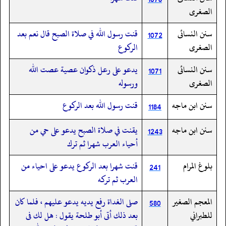
الصغرى
سنن النسائى
قنت رسول الله في صلاة الصبح قال نعم بعد
1072
الصغرى
الركوع
سنن النسائى
يدعو على رعل ذكوان عصية عصت الله
1071
الصغرى
ورسوله
سنن ابن ماجه
قنت رسول الله بعد الركوع
1184
سنن ابن ماجه
يقنت في صلاة الصبح يدعو على حي من
1243
أحياء العرب شهرا ثم ترك
بلوغ المرام
قنت شهرا بعد الركوع يدعو على احياء من
241
العرب ثم تركه
المعجم الصغير
صلى الغداة رفع يديه يدعو عليهم ، فلما كان
580
للطبراني
بعد ذلك أتى أبو طلحة يقول : هل لك فى