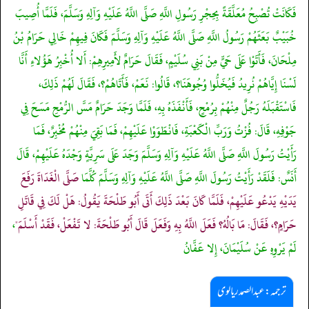
فَكَانَتْ تُصْبِحُ مُعَلَّقَةً بِحِجْرِ رَسُولِ اللَّهِ صَلَّى اللَّهُ عَلَيْهِ وَآلِهِ وَسَلَّمَ، فَلَمَّا أُصِيبَ
خُبَيْبٌ بَعَثَهُمْ رَسُولُ اللَّهِ صَلَّى اللَّهُ عَلَيْهِ وَآلِهِ وَسَلَّمَ فَكَانَ فِيهِمْ خَالِي حَرَامُ بْنُ
مِلْحَانَ، فَأَتَوْا عَلَى حَيٍّ مِنْ بَنِي سُلَيْمٍ، فَقَالَ حَرَامٌ لأَمِيرِهِمْ: أَلا أُخْبِرُ هَؤُلاءِ أَنَّا
لَسْنَا إِيَّاهُمْ نُرِيدُ فَيُخَلُّوا وُجُوهَنَا؟، قَالُوا: نَعَمْ، فَأَتَاهُمْ؟، فَقَالَ لَهُمْ ذَلِكَ،
فَاسْتَقْبَلَهُ رَجُلٌ مِنْهُمْ بِرُمْحٍ، فَأَنْفَذَهُ بِهِ، فَلَمَّا وَجَدَ حَرَامٌ مَسَّ الرُّمْحِ مَسَحَ فِي
جَوْفِهِ، قَالَ: فُزْتُ وَرَبِّ الْكَعْبَةِ، فَانْطَوَوْا عَلَيْهِمْ، فَمَا بَقِيَ مِنْهُمْ مُخْبِرٌ، فَمَا
رَأَيْتُ رَسُولَ اللَّهِ صَلَّى اللَّهُ عَلَيْهِ وَآلِهِ وَسَلَّمَ وَجَدَ عَلَى سَرِيَّةٍ وَجْدَهُ عَلَيْهِمْ، قَالَ
أَنَسٌ: فَلَقَدْ رَأَيْتُ رَسُولَ اللَّهِ صَلَّى اللَّهُ عَلَيْهِ وَآلِهِ وَسَلَّمَ كُلَّمَا
صَلَّى الْغَدَاةَ رَفَعَ
يَدَيْهِ يَدْعُو عَلَيْهِمْ، فَلَمَّا كَانَ بَعْدَ ذَلِكَ أَتَى أَبُو طَلْحَةَ يَقُولُ: هَلْ لَكَ فِي قَاتَلِ
حَرَامٍ؟، فَقَالَ: مَا بَالُهُ؟ فَعَلَ اللَّهُ بِهِ وَفَعَلَ قَالَ أَبُو طَلْحَةَ: لا تَفْعَلْ، فَقَدْ أَسْلَمَ"
،
لَمْ يَرْوِهِ عَنْ سُلَيْمَانَ، إِلا عَفَّانُ
ترجمہ: عبدالصمد ریالوی