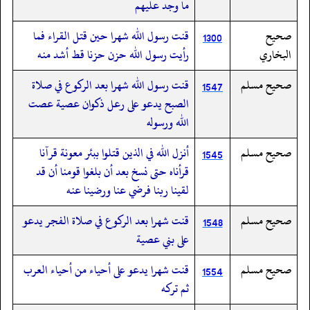
ما وجد عليهم
صحيح
قنت رسول الله شهرا حين قتل القراء فما
1300
البخاري
رأيت رسول الله حزن حزنا قط أشد منه
صحيح مسلم
قنت رسول الله شهرا بعد الركوع في صلاة
1547
الصبح يدعو على رعل ذكوان عصية عصت
الله ورسوله
صحيح مسلم
أنزل الله في الذين قتلوا ببئر معونة قرآنا
1545
قرأناه حتى نسخ بعد أن بلغوا قومنا أن قد
لقينا ربنا فرضي عنا ورضينا عنه
صحيح مسلم
قنت شهرا بعد الركوع في صلاة الفجر يدعو
1548
على بني عصية
صحيح مسلم
قنت شهرا يدعو على أحياء من أحياء العرب
1554
ثم تركه