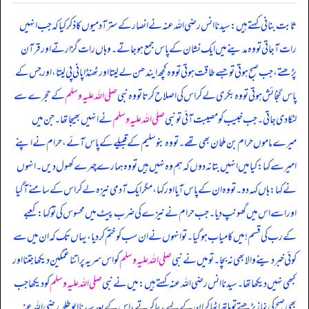
ثابت بنانی کہتے ہیں: سیدنا انس رضی اللہ عنہ نے انصار کے ستر آدمیوں کا ذکر کیا کہ جب انہیں
رات آجاتی تو وہ مدینے میں ایک نشان کے پاس جمع ہو جاتے۔ وہاں رات گزارتے اور قرآن
پڑھتے، جب صبح ہوتی تو جسے طاقت ہوتی تو وہ کچھ ایندھن لے لیتا اور ٹھنڈا پانی پی لیتا، اور جس کے
پاس گنجائش ہوتی تو وہ بکری لے کر اس کی اصلاح کرتا تو وہ نبی
صلی اللہ علیہ وسلم
کے حجرے سے
لٹکا دی جاتی۔ جب خبیب کو مصیبت آئی تو نبی
صلی اللہ علیہ وسلم
نے انہیں بھیجا تھا۔ جن میں
میرے ماموں حرام بن ملحان بھی تھے۔ تو وہ بنو سلیم کے قبیلے کے پاس آئے، حرام نے اپنے
امیر سے کہا: کیا میں انہیں بتا نہ دوں کہ ہم وہ نہیں ہیں تو وہ ہمارے چہرے کھول دیں۔ انہوں
نے کہا: ہاں کہہ دو۔ تو وہ ان کے پاس آیا اور کہا، مگر ایک آدمی نیزہ لے کر اس کے سامنے آگیا
اور اسے اس میں گھونپ دیا۔ جب حرام نے نیزے کی ضرب پیٹ میں محسوس کی تو کہا: کعبے
کے رب کی قسم! میں کامیاب ہو گیا۔ تو انہوں نے ان سب کو ختم کر دیا، یہاں تک کہ ان میں سے
کوئی خبر دینے والا بھی نہ بچا۔ تو میں نے نبی
صلی اللہ علیہ وسلم
کو اس سریہ پر اتنا غمگین دیکھا جتنا اور
کبھی نہیں دیکھا تھا۔ سیدنا انس رضی اللہ عنہ کہتے ہیں: میں نے نبی
صلی اللہ علیہ وسلم
کو دیکھا جب
بھی صبح کی نماز پڑھتے تو ہاتھ اٹھا کر ان کے لیے بدعا کرتے، اس کے بعد سیدنا ابوطلحہ رضی اللہ عنہ