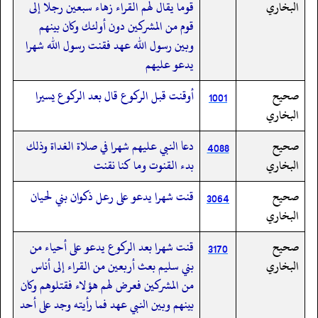
البخاري
قوما يقال لهم القراء زهاء سبعين رجلا إلى
قوم من المشركين دون أولئك وكان بينهم
وبين رسول الله عهد فقنت رسول الله شهرا
يدعو عليهم
صحيح
أوقنت قبل الركوع قال بعد الركوع يسيرا
1001
البخاري
صحيح
دعا النبي عليهم شهرا في صلاة الغداة وذلك
4088
البخاري
بدء القنوت وما كنا نقنت
صحيح
قنت شهرا يدعو على رعل ذكوان بني لحيان
3064
البخاري
صحيح
قنت شهرا بعد الركوع يدعو على أحياء من
3170
البخاري
بني سليم بعث أربعين من القراء إلى أناس
من المشركين فعرض لهم هؤلاء فقتلوهم وكان
بينهم وبين النبي عهد فما رأيته وجد على أحد