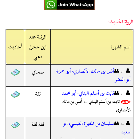
الرواة الحديث:
الرتبة عند
اسم الشهرة
ابن حجر/
أحاديث
ذهبي
👤←👥
أنس بن مالك الأنصاري، أبو حمزة،
صحابي
أبو النضر
👤←👥
ثابت بن أسلم البناني، أبو محمد
ثقة
ثابت بن أسلم البناني ← أنس بن مالك
الأنصاري
👤←👥
سليمان بن المغيرة القيسي، أبو
ثقة ثقة
سعيد