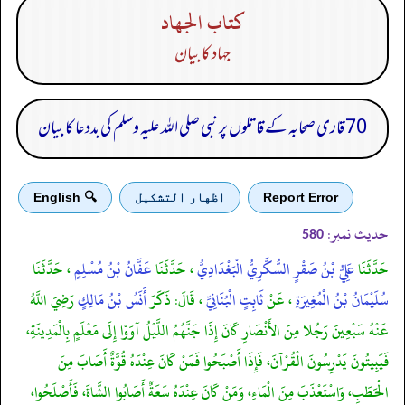
كتاب الجهاد
جہاد کا بیان
70 قاری صحابہ کے قاتلوں پر نبی صلی اللہ علیہ وسلم کی بددعا کا بیان
Report Error
اظهار التشكيل
🔍 English
حدیث نمبر:
580
حَدَّثَنَا
عَلِيُّ بْنُ صَقْرٍ السُّكَّرِيُّ الْبَغْدَادِيُّ
، حَدَّثَنَا
عَفَّانُ بْنُ مُسْلِمٍ
، حَدَّثَنَا
سُلَيْمَانُ بْنُ الْمُغِيرَةِ
، عَنْ
ثَابِتٍ الْبُنَانِيِّ
، قَالَ: ذَكَرَ
أَنَسُ بْنُ مَالِكٍ
رَضِيَ اللَّهُ
عَنْهُ سَبْعِينَ رَجُلا مِنَ الأَنْصَارِ كَانَ إِذَا جَنَّهُمُ اللَّيْلُ آوَوْا إِلَى مَعْلَمٍ بِالْمَدِينَةِ،
فَيَبِيتُونَ يَدْرِسُونَ الْقُرْآنَ، فَإِذَا أَصْبَحُوا فَمَنْ كَانَ عِنْدَهُ قُوَّةٌ أَصَابَ مِنَ
الْحَطَبِ، وَاسْتَعْذَبَ مِنَ الْمَاءِ، وَمَنْ كَانَ عِنْدَهُ سَعَةٌ أَصَابُوا الشَّاةَ، فَأَصْلَحُوا،