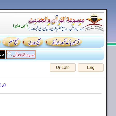
Ur-Latn
Eng
الحمد