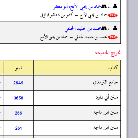
👤←👥
حماد بن يحيى الأبح، أبو بكر
حماد بن يحيى الأبح ← كثير بن شنظير المازني
👤←👥
محمد بن خليد الحنفي
محمد بن خليد الحنفي ← حماد بن يحيى الأبح
تخريج الحديث:
کتاب
نمبر
م
جامع الترمذي
م
2649
سنن أبي داود
م
3658
سنن ابن ماجه
م
266
سنن ابن ماجه
م
261