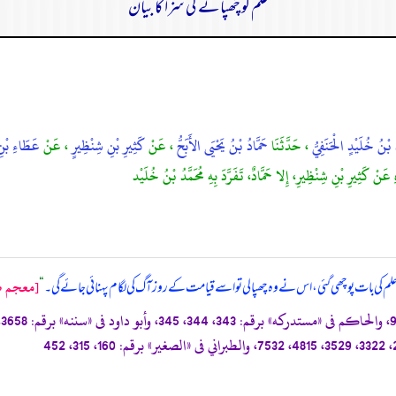
علم کو چُھپانے کی سزا کا بیان
ُ بْنُ خُلَيْدٍ الْحَنَفِيُّ
، حَدَّثَنَا
حَمَّادُ بْنُ يَحْيَى الأَبَحُّ
، عَنْ
كَثِيرِ بْنِ شِنْظِيرٍ
، عَنْ
عَطَاءِ بْنِ
هِ عَنْ كَثِيرِ بْنِ شِنْظِيرِ، إِلا حَمَّادٌ، تَفَرَّدَ بِهِ مُحَمَّدُ بْنُ خُلَيْد
[معجم صغ
م کی بات پوچھی گئی، اس نے وہ چھپا لی تو اسے قیامت کے روز آگ کی لگام پہنائی جائے گی۔
“
«مستدركه»
برقم: 343، 344، 345، وأبو داود فى
«سننه»
برقم: 3658، قال الشيخ الألباني: حسن صحيح، والترمذي فى
«الصغير»
برقم: 160، 315، 452