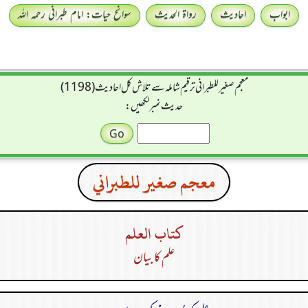
ابواب
احادیث
رواۃ الحدیث
سوانح حیات: امام طبرانی رحمہ اللہ
معجم صغير للطبراني ترقیم شاملہ سے تلاش کل احادیث (1198)
حدیث نمبر لکھیں:
معجم صغير للطبراني
كتاب العلم
علم کا بیان