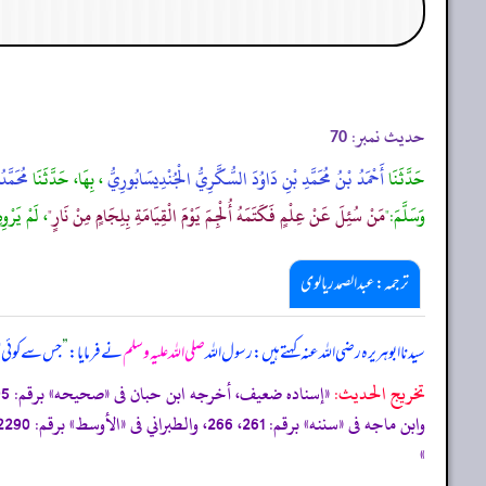
حدیث نمبر:
70
حَدَّثَنَا
أَحْمَدُ بْنُ مُحَمَّدِ بْنِ دَاوُدَ السُّكَّرِيُّ الْجُنْدِيسَابُورِيُّ
، بِهَا، حَدَّثَنَا
مُحَمَّد
وَسَلَّمَ:"
مَنْ سُئِلَ عَنْ عِلْمٍ فَكَتَمَهُ أُلْجِمَ يَوْمَ الْقِيَامَةِ بِلِجَامٍ مِنْ نَارٍ"
، لَمْ يَرْوِ
ترجمہ: عبدالصمد ریالوی
سیدنا ابوہریرہ رضی اللہ عنہ کہتے ہیں: رسول اللہ
صلی اللہ علیہ وسلم
نے فرمایا:
”
جس سے کوئی عل
تخریج الحدیث:
«إسناده ضعيف، أخرجه ابن حبان فى
«صحيحه»
برقم: 95، والحاكم فى
وابن ماجه فى
«سننه»
برقم: 261، 266، والطبراني فى
«الأوسط»
برقم: 2290، 3322، 3529، 4815، 7532، والطبراني فى
»