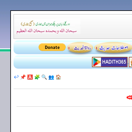
↩️
📌
🅰️
🧩
🔍
👥
🏠