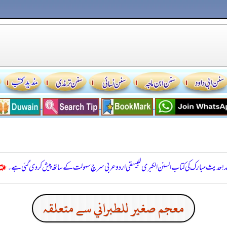
للہ! حدیث مبارک کی کتاب السنن الكبرى للبيهقي اردو عربی سرچ سہولت کے ساتھ پیش کر دی گئی ہے۔
معجم صغير للطبراني سے متعلقہ