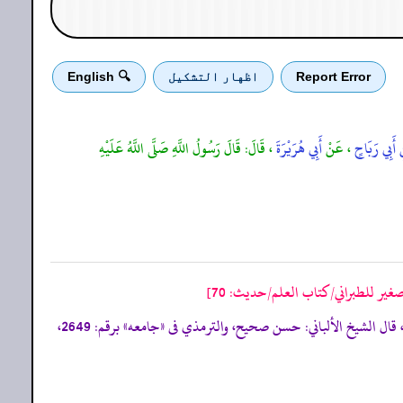
Report Error
اظهار التشكيل
🔍 English
 أَبِي رَبَاحٍ
، عَنْ
أَبِي هُرَيْرَةَ
، قَالَ: قَالَ رَسُولُ اللَّهِ صَلَّى اللَّهُ عَلَيْهِ
ير للطبراني/كتاب العلم/حدیث: 70]
«جامعه»
برقم: 2649،