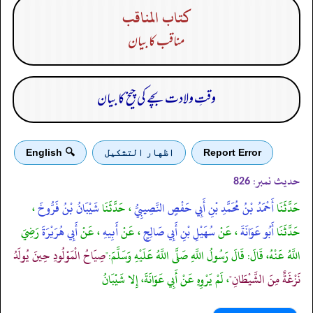
كتاب المناقب
مناقب کا بیان
وقتِ ولادت بچے کی چیخ کا بیان
Report Error
اظهار التشكيل
🔍 English
حدیث نمبر:
826
حَدَّثَنَا
أَحْمَدُ بْنُ مُحَمَّدِ بْنِ أَبِي حَفْصٍ النَّصِيبِيُّ
، حَدَّثَنَا
شَيْبَانُ بْنُ فَرُّوخَ
،
حَدَّثَنَا
أَبُو عَوَانَةَ
، عَنْ
سُهَيْلِ بْنِ أَبِي صَالِحٍ
، عَنْ
أَبِيهِ
، عَنْ
أَبِي هُرَيْرَةَ
رَضِيَ
اللَّهُ عَنْهُ، قَالَ: قَالَ رَسُولُ اللَّهِ صَلَّى اللَّهُ عَلَيْهِ وَسَلَّمَ:"
صِيَاحُ الْمَوْلُودِ حِينَ يُولَدُ
نَزْغَةٌ مِنَ الشَّيْطَانِ"
، لَمْ يَرْوِهِ عَنْ أَبِي عَوَانَةَ، إِلا شَيْبَانُ