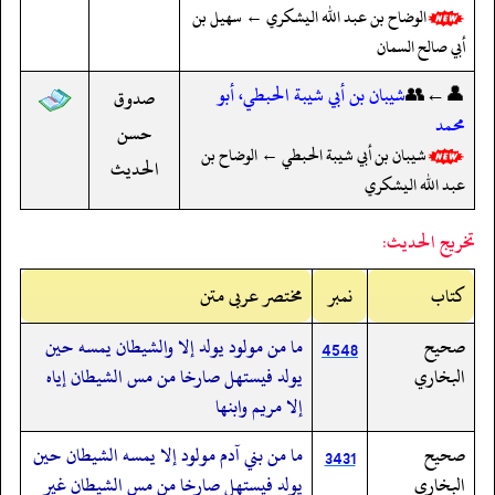
الوضاح بن عبد الله اليشكري ← سهيل بن
أبي صالح السمان
👤←👥
شيبان بن أبي شيبة الحبطي، أبو
صدوق
محمد
حسن
شيبان بن أبي شيبة الحبطي ← الوضاح بن
الحديث
عبد الله اليشكري
تخريج الحديث:
کتاب
نمبر
مختصر عربی متن
صحيح
ما من مولود يولد إلا والشيطان يمسه حين
4548
البخاري
يولد فيستهل صارخا من مس الشيطان إياه
إلا مريم وابنها
صحيح
ما من بني آدم مولود إلا يمسه الشيطان حين
3431
البخاري
يولد فيستهل صارخا من مس الشيطان غير