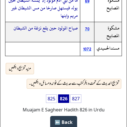
مشكوة
ما من بني آدم مولود إلا يمسه الشيطان حين
69
المصابيح
يولد فيستهل صارخا من مس الشيطان غير
مريم وابنها
مشكوة
صياح المولود حين يقع نزغة من الشيطان
70
المصابيح
مسندالحميدي
1072
مزید تخریج دیکھیں
تخریج الحدیث کے تحت دیگر کتب سے حدیث کے فوائد و مسائل دیکھیں۔
825
826
827
Muajam E Sagheer Hadith 826 in Urdu
Back ⬅️