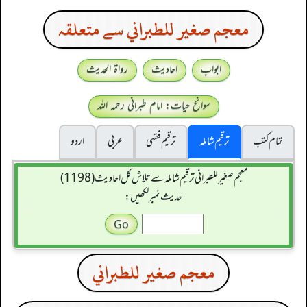
معجم صغير للطبراني سے متعلقہ
ابواب
احادیث
رواۃ الحدیث
سوانح حیات: امام طبرانی رحمہ اللہ
تمام کتب
ترقیم شاملہ
ترقيم فقہی
عربی
اردو
معجم صغير للطبراني ترقیم شاملہ سے تلاش کل احادیث (1198)
حدیث نمبر لکھیں:
معجم صغير للطبراني