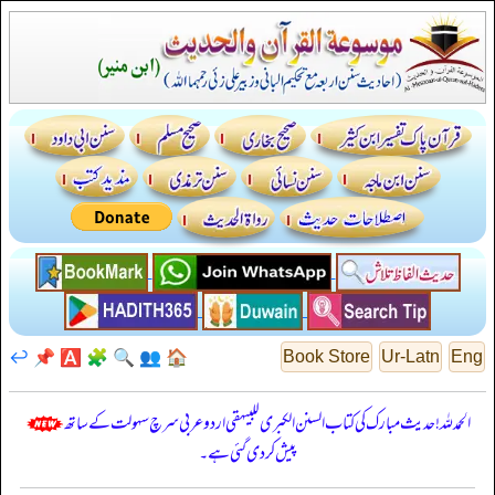
↩️
📌
🅰️
🧩
🔍
👥
🏠
Book Store
Ur-Latn
Eng
الحمدللہ! حدیث مبارک کی کتاب السنن الكبرى للبيهقي اردو عربی سرچ سہولت کے ساتھ
پیش کر دی گئی ہے۔