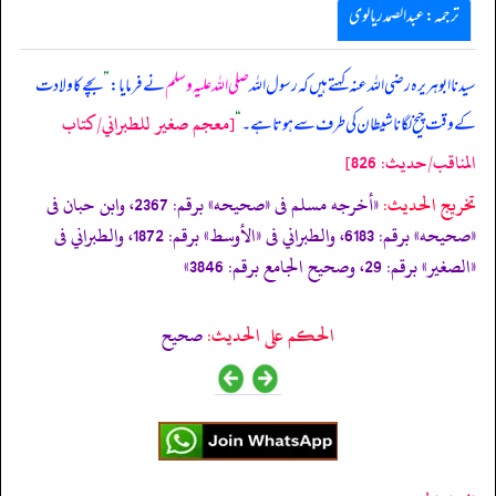
ترجمہ: عبدالصمد ریالوی
سیدنا ابوہریرہ رضی اللہ عنہ کہتے ہیں کہ رسول اللہ
صلی اللہ علیہ وسلم
نے فرمایا:
”
بچے کا ولادت
[معجم صغير للطبراني/كتاب
کے وقت چیخ لگانا شیطان کی طرف سے ہوتا ہے۔
“
المناقب/حدیث: 826]
تخریج الحدیث:
«أخرجه مسلم فى
«صحيحه»
برقم: 2367، وابن حبان فى
«صحيحه»
برقم: 6183، والطبراني فى
«الأوسط»
برقم: 1872، والطبراني فى
«الصغير»
برقم: 29، وصحيح الجامع برقم: 3846»
الحكم على الحديث:
صحيح