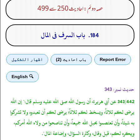
حصہ دوئم : احادیث 250 سے 499
184. باب السرف فى المال
Report Error
باب احادیث (2)
اظهار التشكيل
🔍 English
حدیث نمبر:
343
343/442 عن أبي هريرة، أن رسول الله صلى الله عليه وسلم قال:" إن الله
يرضى لكم ثلاثاً، ويسخط لكم ثلاثاً؛ يرضى لكم أن تعبدوه ولا تشركوا
به شيئاً، وأن تعتصموا بحبل الله جميعاً، وأن تناصحوا من ولاه الله أمركم،
ويكره لكم، قيل وقال، وكثرة السؤال، وإضاعة المال".