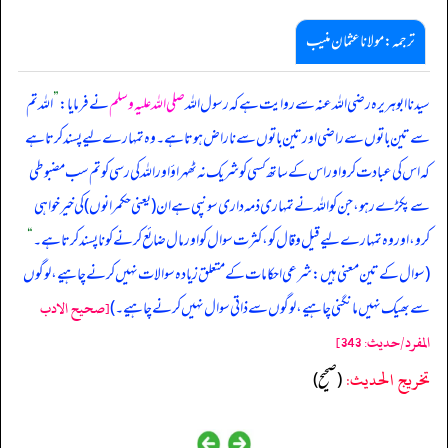
ترجمہ:مولانا عثمان منیب
سیدنا ابوہریرہ رضی اللہ عنہ سے روایت ہے کہ رسول اللہ
صلی اللہ علیہ وسلم
نے فرمایا:
”
اللہ تم
سے تین باتوں سے راضی اور تین باتوں سے ناراض ہوتا ہے۔ وہ تمہارے لیے پسند کرتا ہے
کہ اس کی عبادت کرو اور اس کے ساتھ کسی کو شریک نہ ٹھہراؤ اور اللہ کی رسی کو تم سب مضبوطی
سے پکڑے رہو، جن کو اللہ نے تمہاری ذمہ داری سونپی ہے ان (یعنی حکمرانوں) کی خیر خواہی
کرو، اور وہ تمہارے لیے قیل وقال کو، کثرت سوال کو اور مال ضائع کرنے کو ناپسند کرتا ہے۔
“
(سوال کے تین معنی ہیں: شرعی احکامات کے متعلق زیادہ سوالات نہیں کرنے چاہیے، لوگوں
سے بھیک نہیں مانگنی چاہیے، لوگوں سے ذاتی سوال نہیں کرنے چاہیے۔)
[صحيح الادب
المفرد/حدیث: 343]
تخریج الحدیث:
(صحيح)