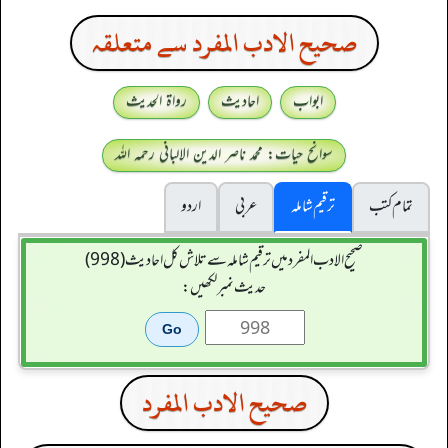
صحيح الادب المفرد سے متعلقہ
ابواب
احادیث
رواۃ الحدیث
سوانح حیات: محمد ناصر الدین الالبانی رحمہ اللہ
تمام کتب
ترقیم شاملہ
عربی
اردو
صحيح الادب المفرد میں ترقیم شاملہ سے تلاش کل احادیث (998)
حدیث نمبر لکھیں:
صحيح الادب المفرد