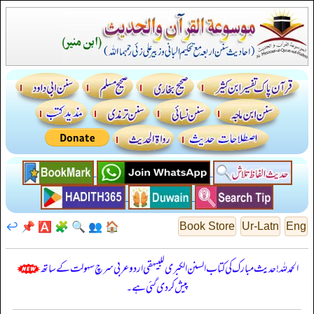
↩️
📌
🅰️
🧩
🔍
👥
🏠
Book Store
Ur-Latn
Eng
الحمدللہ! حدیث مبارک کی کتاب السنن الكبرى للبيهقي اردو عربی سرچ سہولت کے ساتھ
پیش کر دی گئی ہے۔