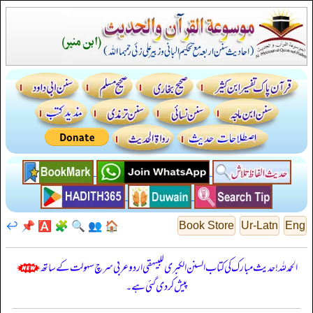
↩️
📌
🅰️
🧩
🔍
👥
🏠
Book Store
Ur-Latn
Eng
الحمدللہ! حدیث مبارک کی کتاب السنن الكبرى للبيهقي اردو عربی سرچ سہولت کے ساتھ
پیش کر دی گئی ہے۔