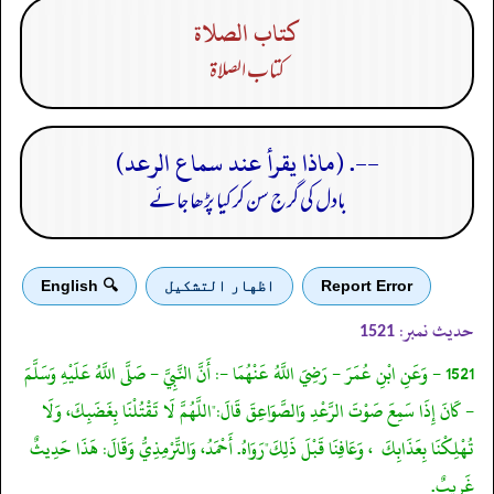
كتاب الصلاة
كتاب الصلاة
--. (ماذا يقرأ عند سماع الرعد)
بادل کی گرج سن کر کیا پڑھا جائے
Report Error
اظهار التشكيل
🔍 English
حدیث نمبر:
1521
1521 - وَعَنِ ابْنِ عُمَرَ - رَضِيَ اللَّهُ عَنْهُمَا -: أَنَّ النَّبِيَّ - صَلَّى اللَّهُ عَلَيْهِ وَسَلَّمَ
- كَانَ إِذَا سَمِعَ صَوْتَ الرَّعْدِ وَالصَّوَاعِقَ قَالَ:"اللَّهُمَّ لَا تَقْتُلْنَا بِغَضَبِكَ، وَلَا
تُهْلِكْنَا بِعَذَابِكَ ، وَعَافِنَا قَبْلَ ذَلِكَ"رَوَاهُ. أَحْمَدُ، وَالتِّرْمِذِيُّ وَقَالَ: هَذَا حَدِيثٌ
غَرِيبٌ.