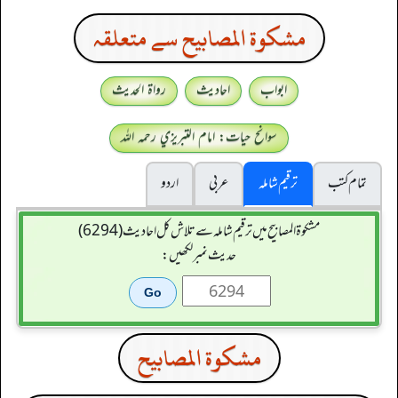
مشكوة المصابيح سے متعلقہ
ابواب
احادیث
رواۃ الحدیث
سوانح حیات: امام التبريزي رحمہ اللہ
تمام کتب
ترقیم شاملہ
عربی
اردو
مشکوۃ المصابیح میں ترقیم شاملہ سے تلاش کل احادیث (6294)
حدیث نمبر لکھیں:
مشكوة المصابيح