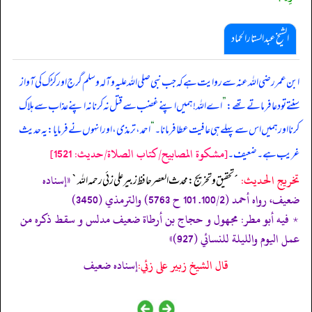
الشیخ عبدالستار الحماد
ابن عمر رضی اللہ عنہ سے روایت ہے کہ جب نبی صلی ‌اللہ ‌علیہ ‌وآلہ ‌وسلم گرج اور کڑک کی آواز
سنتے تو دعا فرماتے تھے:
”
اے اللہ! ہمیں اپنے غضب سے قتل نہ کرنا نہ اپنے عذاب سے ہلاک
کرنا اور ہمیں اس سے پہلے ہی عافیت عطا فرمانا۔
“
احمد، ترمذی، اور انہوں نے فرمایا: یہ حدیث
[مشكوة المصابيح/كتاب الصلاة/حدیث: 1521]
غریب ہے۔ ضعیف۔
تخریج الحدیث:
«إسناده
´تحقيق و تخريج: محدث العصر حافظ زبير على زئي رحمه الله`
ضعيف، رواه أحمد (100/2. 101 ح 5763) والترمذي (3450)
٭ فيه أبو مطر: مجھول و حجاج بن أرطاة ضعيف مدلس و سقط ذکره من
عمل اليوم والليلة للنسائي (927)»
قال الشيخ زبير على زئي:
إسناده ضعيف