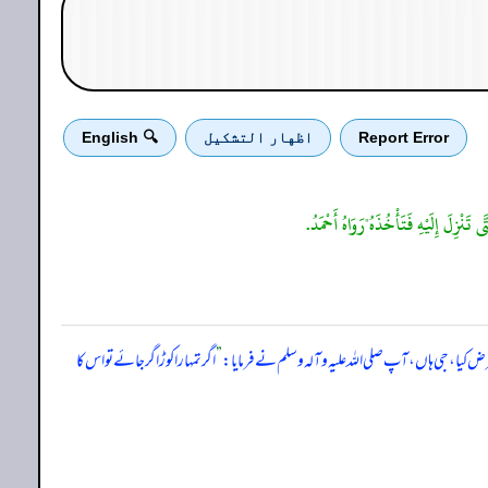
Report Error
اظهار التشكيل
🔍 English
کیا، جی ہاں، آپ صلی ‌اللہ ‌علیہ ‌وآلہ ‌وسلم نے فرمایا:
”
اگر تمہارا کوڑا گر جائے تو اس کا