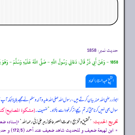
حدیث نمبر:
1858
1858 - وَعَنْ أَبِي ذَرٍّ قَالَ: دَعَانِي رَسُولُ اللَّهِ - صَلَّى اللَّهُ عَلَيْهِ وَسَلَّمَ - وَهُوَ يَشْتَرِطُ عَلَيَّ أَنْ لَا تَسْأَلَ النَّاسَ شَيْئًا ، قُلْتُ: نَعَمْ، قَالَ:"وَلَا سَوْطَكَ إِنْ سَقَطَ مِنْكَ حَتَّى تَنْزِلَ إِلَيْهِ فَتَأْخُذَهُ"رَوَاهُ أَحْمَدُ.
الشیخ عبدالستار الحماد
ابوذر رضی اللہ عنہ بیان کرتے ہیں، رسول اللہ صلی ‌اللہ ‌علیہ ‌وآلہ ‌وسلم نے مجھے بلایا ج
[مشكوة المصابيح/كتاب ا
سوال بھی نہیں کرنا حتیٰ کہ تم نیچے اتر کر خود اسے پکڑو۔
“
ضعیف۔
تخریج الحدیث:
«إسناده ضعيف، 
´تحقيق و تخريج: محدث العصر حافظ زبير على زئي رحمه الله`
٭ ابن لھيعة ضعيف و للحديث شاھد ضعيف عند أحمد (172/5) و حديث مسلم (1043) يغني عنه.»