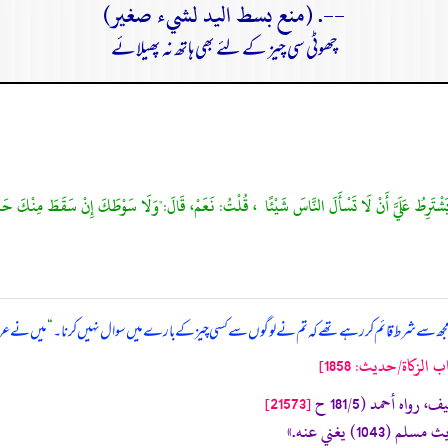
--. (منع بسط اليد لشيء صغير)
چھوٹی سی چیز کے لئے بھی ہاتھ نہ پھیلائے
بکہ آپ مجھ سے شرط قائم کر رہےتھے کہ تم نے لوگوں سے کسی چیز کے بارے میں سوال نہیں کرنا۔
“
میں نے عرض 
لزكاة/حدیث: 1858]
رواه أحمد (181/5 ح
[21573]