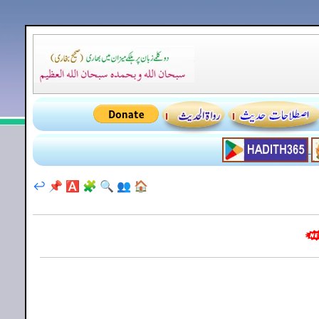
↩️
📌
🅰️
🧩
🔍
👥
🏠