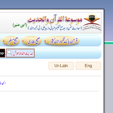
Ur-Latn
Eng
الحمد