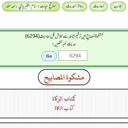
ابواب
احادیث
رواۃ الحدیث
سوانح حیات: امام التبريزي رحمہ اللہ
مشکوۃ المصابیح میں ترقیم شاملہ سے تلاش کل احادیث (6294)
حدیث نمبر لکھیں:
مشكوة المصابيح
كتاب الزكاة
كتاب الزكاة