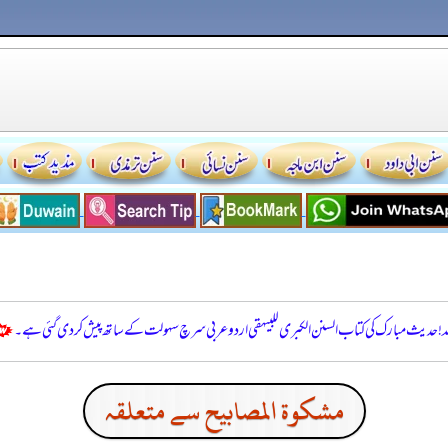
للہ! حدیث مبارک کی کتاب السنن الكبرى للبيهقي اردو عربی سرچ سہولت کے ساتھ پیش کر دی گئی ہے۔
مشكوة المصابيح سے متعلقہ