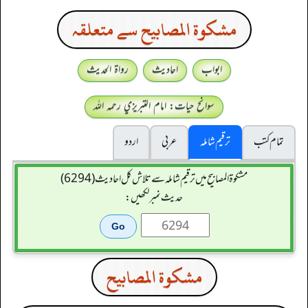
مشكوة المصابيح سے متعلقہ
ابواب
احادیث
رواۃ الحدیث
سوانح حیات: امام التبريزي رحمہ اللہ
تمام کتب
ترقیم شاملہ
عربی
اردو
مشکوۃ المصابیح میں ترقیم شاملہ سے تلاش کل احادیث (6294)
حدیث نمبر لکھیں:
مشكوة المصابيح