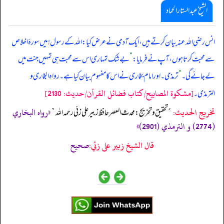
الشیخ عبدالستار الحماد
انس رضی اللہ عنہ بیان کرتے ہیں، ایک آدمی نے عرض کیا: اللہ کے رسول! میں سورۂ اخلاص
سے محبت کرتا ہوں، آپ نے فرمایا:
”
بے شک تمہاری اس سے محبت ہی تمہیں جنت میں
لے جائے گی۔
“
ترمذی۔ اور امام بخاری نے اس کا مفہوم بیان کیا ہے۔ رواہ البخاری و
[مشكوة المصابيح/كتاب فضائل القرآن/حدیث: 2130]
الترمذی۔
تخریج الحدیث:
«رواه البخاري
´تحقيق و تخريج: محدث العصر حافظ زبير على زئي رحمه الله`
(2774) و الترمذي (2901)»
قال الشيخ زبير على زئي:
صحيح