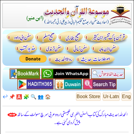
↩️
📌
🅰️
🧩
🔍
👥
🏠
Book Store
Ur-Latn
Eng
الحمدللہ! حدیث مبارک کی کتاب السنن الكبرى للبيهقي اردو عربی سرچ سہولت کے ساتھ
پیش کر دی گئی ہے۔