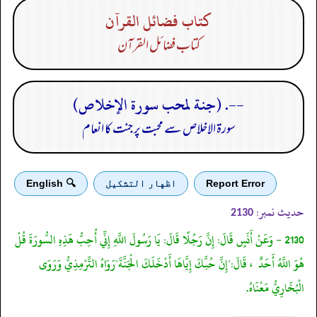
كتاب فضائل القرآن
كتاب فضائل القرآن
--. (جنة لمحب سورة الإخلاص)
سورۃ الاخلاص سے محبت پر جنت کا انعام
Report Error
اظهار التشكيل
🔍 English
حدیث نمبر:
2130
2130 - وَعَنْ أَنَسٍ قَالَ: إِنَّ رَجُلًا قَالَ: يَا رَسُولَ اللَّهِ إِنِّي أُحِبُّ هَذِهِ السُّورَةَ قُلْ
هُوَ اللَّهُ أَحَدٌ ، قَالَ:"إِنَّ حُبَّكَ إِيَّاهَا أَدْخَلَكَ الْجَنَّةَ"رَوَاهُ التِّرْمِذِيُّ وَرَوَى
الْبُخَارِيُّ مَعْنَاهُ.