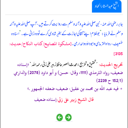
الشیخ عبدالستار الحماد
جابر رضی اللہ عنہ، نبی صلی ‌اللہ ‌علیہ ‌وآلہ ‌وسلم سے روایت کرتے ہیں، آپ صلی ‌اللہ ‌علیہ ‌وآلہ
‌وسلم نے فرمایا:
”
جو غلام اپنے آقا کی اجازت کے بغیر شادی کرے تو وہ زانی ہے۔
“
اسنادہ
[مشكوة المصابيح/كتاب النكاح/حدیث:
ضعیف، رواہ الترمذی و ابوداؤد و الدارمی۔
3135]
تخریج الحدیث:
«إسناده
´تحقيق و تخريج: محدث العصر حافظ زبير على زئي رحمه الله`
ضعيف، رواه الترمذي (1111، وقال: حسن) و أبو داود (2078) والدارمي
(152/1 ح 2239)
٭ فيه عبد الله بن محمد بن عقيل: ضعيف، ضعفه الجمھور .»
قال الشيخ زبير على زئي:
إسناده ضعيف