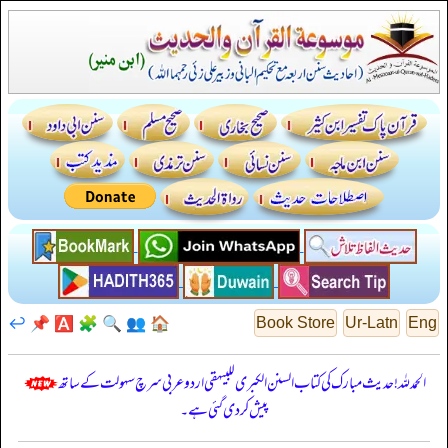
↩️
📌
🅰️
🧩
🔍
👥
🏠
Book Store
Ur-Latn
Eng
الحمدللہ! حدیث مبارک کی کتاب السنن الكبرى للبيهقي اردو عربی سرچ سہولت کے ساتھ
پیش کر دی گئی ہے۔