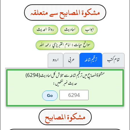
مشكوة المصابيح سے متعلقہ
ابواب
احادیث
رواۃ الحدیث
سوانح حیات: امام التبريزي رحمہ اللہ
تمام کتب
ترقیم شاملہ
عربی
اردو
مشکوۃ المصابیح میں ترقیم شاملہ سے تلاش کل احادیث (6294)
حدیث نمبر لکھیں:
مشكوة المصابيح