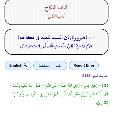
كتاب النكاح
كتاب النكاح
--. (ضرورة إذن السيد للعبد فى نكاحه)
غلام کو اپنے نکاح کے لیے مالک کی اجازت ضروری
Report Error
اظهار التشكيل
🔍 English
حدیث نمبر:
3135
3135 - وَعَنْ جَابِرٍ - رَضِيَ اللَّهُ عَنْهُ - عَنِ النَّبِيِّ - صَلَّى اللَّهُ عَلَيْهِ وَسَلَّمَ -
قَالَ: أَيُّمَا عَبْدٍ تَزَوَّجَ بِغَيْرِ إِذْنِ سَيِّدِهِ فَهُوَ عَاهِرٌ. رَوَاهُ التِّرْمِذِيُّ وَأَبُو دَاوُدَ
وَالدَّارِمِيُّ.