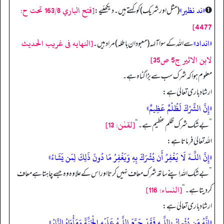
«ند نظير»
[فتح الباري 163/8 تحت ح:
➊
(مثل اور شریک) کو کہتے ہیں۔ دیکھئیے:
4477]
«انداد»
[النهايه فى غريب الحديث
سے اللہ کے سوا آلہہ (معبودان باطلہ) مراد ہیں۔
لابن الاثير ج5 ص35]
معلوم ہوا کہ شرک سب سے بڑا گناہ ہے۔
ارشاد باری تعالیٰ ہے:
«إِنَّ الشِّرْكَ لَظُلْمٌ عَظِيمٌ»
[لقمٰن: 13]
”
بے شک شرک ظلم عظیم ہے۔
“
اللہ تعالیٰ فرماتا ہے:
«إِنَّ اللَّـهَ لَا يَغْفِرُ أَن يُشْرَكَ بِهِ وَيَغْفِرُ مَا دُونَ ذَلِكَ لِمَن يَشَاءُ»
”
بے شک اللہ اپنے ساتھ شرک معاف نہیں کرتا اور اس کے علاوہ وہ جسے چاہتا ہے معاف
[النساء: 116]
کردیتا ہے۔
“
ارشاد باری تعالیٰ ہے:
«إِنَّهُ مَن يُشْرِكْ بِاللَّـهِ فَقَدْ حَرَّمَ اللَّـهُ عَلَيْهِ الْجَنَّةَ وَمَأْوَاهُ النَّارُ»