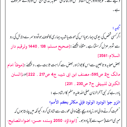
دیتے تھے۔ موجودہ دور میں اسقاط حمل اور خاندانی منصوبہ بندی بھی قتل اولاد کے مترادف
ہے۔
تنبیہ:
اگر کسی شخص کی بیوی بیمار ہو یا اس کی موت یا شدید بیماری کا خوف ہو تو دوسرے دلائل کی رو
[صحیح مسلم: 138؍1440 وترقیم دار
سے شوہر عزل کر سکتا ہے۔ مثلاً دیکھئے:
السلام: 3561]
[موطأ امام
بعض صحابہ وتابعین سے اس کا جواز اور بعض سے کراہت ثابت ہے۔ دیکھئے:
مالک ج2 ص595، مصنف ابن ابی شیبہ ج4 ص217۔ 222]
[السنن
اور
الکبریٰ للبیہقی ج7 ص230۔ 231]
یاد رہے کہ نبی آخر الزمان صلی اللہ علیہ وسلم کا ارشاد ہے:
«تزو جوا الودود الولود فإني مكاثر بكم الأمم»
”
محبت کرنے والی اور زیادہ بچے جننے والی عورت سے شادی کرو، کیونکہ میں چاہتا ہوں کہ
[ابوداؤد: 2050 وسنده حسن، اضواءالمصابيح:
میری امت (سب سے) زیادہ ہو۔
“