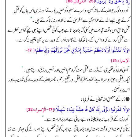
إِلَّا بِالْحَقِّ وَلَا يَزْنُونَ»
[25-الفرقان:68]
”
اور وہ لوگ جو اللہ کے ساتھ کسی دوسرے معبود کو نہیں پکارتے اور نہ ہی اس جان کو قتل
کرتے ہیں جسے اللہ نے حرام کیا ہے مگر حق کے ساتھ اور نہ زنا کرتے ہیں۔
“
قتل ناحق اس وقت قباحت میں کئی گنا بڑھ جاتا ہے جب کوئی شخص اپنے ہی بچے کو اس خطرے
سے قتل کر دے کہ وہ اس کے ساتھ کھائے گا اور اللہ کے وعدے پر بھی یقین نہ کرے۔
«وَلَا تَقْتُلُوا أَوْلَادَكُمْ خَشْيَةَ إِمْلَاقٍ نَّحْنُ نَرْزُقُهُمْ وَإِيَّاكُمْ»
[ 17-
الإسراء:31]
”
اپنی اولاد کو فقیری کے ڈر سے قتل مت کرو ہم انہیں اور تمہیں رزق دیتے ہیں۔
“
ایک قتل ناحق دو سرا اپنے لخت جگر کا قتل اور قطع رحم، تیسرا اللہ کے وعدے کی تکذیب اور
اس پر بدظنی۔
➌ زنا کے متعلق اللہ تعالیٰ نے فرمایا:
«وَلَا تَقْرَبُوا الزِّنَى إِنَّهُ كَانَ فَاحِشَةً وَسَاءَ سَبِيلًا»
[17-الإسراء:32]
”
اور زنا کے قریب نہ جاؤ یقیناً وہ بے حیائی ہے اور برا راستہ ہے۔
“
زنا کی قباحت اس وقت بہت زیادہ بڑھ جاتی ہے جب کوئی شخص اپنے ہمسائے کی بیوی سے زنا