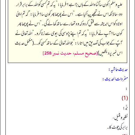
علیہ وسلم ! کون سا گناہ اللہ کے ہاں بڑا ہے؟ فرمایا:
”
یہ کہ تم کسی کو اللہ کے برابر قرار
دو، حالانکہ اس نے تجھے پیدا کیا ہے۔
“
اس نے پوچھا پھر کون سا؟ فرمایا:
”
کہ تم اپنی
اولاد کو اس اندیشہ سے قتل کردو کہ وہ تمھارے ساتھ کھائے گی۔
“
اس نے پوچھا پھر
کون سا؟ آپ نے فرمایا:
”
یہ کہ تم اپنے پڑوسی کی بیوی سے زنا کرو۔
“
اللہ تعالیٰ نے
آپؐ کے جواب کی تصدیق میں اتارا:
”
جو اللہ تعالیٰ کے ساتھ کسی کو... (مکمل حدیث
[صحيح مسلم، حديث نمبر:258]
اس نمبر پر دیکھیں)
حدیث حاشیہ:
مفردات الحدیث:
:
(1)
نِدٌّ:
نظیر و مثیل،
برابر کی چوٹ کا۔