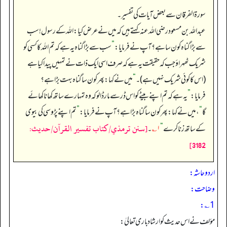
سورۃ الفرقان سے بعض آیات کی تفسیر۔
عبداللہ بن مسعود رضی الله عنہ کہتے ہیں کہ میں نے عرض کیا: اللہ کے رسول! سب
سے بڑا گناہ کون سا ہے؟ آپ نے فرمایا:
”
سب سے بڑا گناہ یہ ہے کہ تم اللہ کا کسی کو
شریک ٹھہراؤ جب کہ حقیقت یہ ہے کہ صرف اسی ایک ذات نے تمہیں پیدا کیا ہے
(اس کا کوئی شریک نہیں ہے)۔‏‏‏‏
“
میں نے کہا: پھر کون سا گناہ بہت بڑا ہے؟
فرمایا:
”
یہ ہے کہ تم اپنے بیٹے کو اس ڈر سے مار ڈالو کہ وہ تمہارے ساتھ کھانا کھائے
گا
“
، میں نے کہا: پھر کون سا گناہ بڑا ہے؟ آپ نے فرمایا:
”
تم اپنے پڑوسی کی بیوی
[سنن ترمذي/كتاب تفسير القرآن/حدیث:
کے ساتھ زنا کرے
“
۱؎
۔
3182]
اردو حاشہ:
وضاحت:
1؎:
مؤلف نے اس حدیث کو ارشاد باری تعالیٰ: