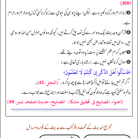
3091]
➌ زنا حرام اور گناہ کبیرہ ہے، لیکن اپنے پڑوسی کی بیوی سے زنا کرنا کئی گنا زیادہ جرم اور حرام
ہے۔
➍ قرآن و حدیث ایک دوسرے کی تصدیق کرتے ہیں، کیونکہ دونوں منزل من اللہ اور وحی
ہیں۔ وحی میں تضاد و تعارض کبھی نہیں ہوتا۔
➎ صحابہ کرام علم سیکھنے پر بہت زیادہ توجہ دیتے تھے۔
➏ سوال کرنا تقلید نہیں ہے۔ ارشاد باری تعالیٰ ہے:
«فَاسْأَلُوا أَهْلَ الذِّكْرِ إِن كُنتُمْ لَا تَعْلَمُونَ»
[النحل: 43]
”
اگر تم نہیں جانتے تو اہل ذکر (علماء) سے پوچھ لیا کرو۔
“
۔
عالم و مفتی کو چاہئے کہ وہ لوگون کو دلیل (کتاب وسنت اور اجماع) سے جواب دے۔
[اضواء المصابیح فی تحقیق مشکاۃ المصابیح، حدیث/صفحہ نمبر: 49]
تخریج الحدیث کے تحت دیگر کتب سے حدیث کے فوائد و مسائل