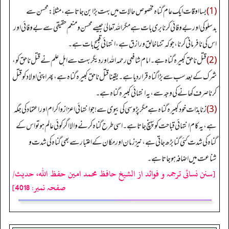
(1)
بسا اوقات ایک عام گناہ مخصوص حالات میں بہت بڑا بن جاتا ہے، مثلاً: محسن سے
بدسلوکی اور بے وفائی کرنا بری بات ہے مگر اللہ تعالیٰ جیسے محسن و منعم حقیقی سے بے وفائی اور
اس کی نافرمانی کرنا، جو کہ تنہا خالق و رازق ہے، انتہائی قبیح بات ہے۔
(2)
قتل ناحق کبیرہ گناہ ہے۔ امام شافعی رحمہ اللہ اور دیگر بہت سے اہل علم نے قتل ناحق کو،
شرک کے بعد سب سے بڑا گناہ قرار دیا ہے۔ یقینا قتل ناحق کبیرہ گناہ ہے، پھر اپنی اولاد کو قتل
کرنا صرف کھانے کی وجہ سے، یہ انتہائی کبیرہ گناہ ہے۔
(3)
زنا بذات خود کبیرہ گناہ ہے مگر پڑوسی کی بیوی سے! جو انتہائی اعزاز و اکرام اور اعتماد کی جگہ
ہے، یہ کام انتہائی قباحت کو پہنچ جاتا ہے۔ اسی طرح گناہ کرنے والا اگر کوئی عالم ہو تو اس کے
گناہ کی شدت کئی گنا بڑھ جاتی ہے، نیز زمان اور مکان کے اعتبار سے بھی گناہ کی شدت و
شناعت میں اضافہ ہو جاتا ہے۔
[سنن نسائی ترجمہ و فوائد از الشیخ حافظ محمد امین حفظ اللہ، حدیث/
صفحہ نمبر: 4018]