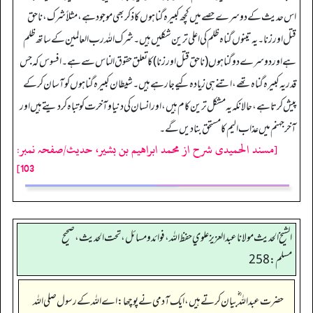
اس حدیث کے دوسرے حصے میں کچھ کبیرہ گناہوں کا ذکر بھی موجود ہے، مثلاً شرک، ناحق
قتل اور زنا۔ یہ تینوں گناہ ظلم کی اعلی ترین شکلیں ہیں۔ شرک اللہ رب العالمین کے ساتھ ظلم
ہے اور دوسرے دو گناہوں (ناحق قتل اور زنا) کا تعلق حقوق الناس سے ہے۔ افسوس کہ جس
قدر یہ کبیرہ گناہ تھے، اتنے ہی زیادہ کیے جا رہے ہیں۔ شیطان کبیرہ گناہوں کو آسان کر کے
پیش کرتا ہے، حالانکہ یہ مشکل ترین کام ہیں، اور انسان کی دنیا و آخرت کو تباہ کر دیتے ہیں اور
آخر جہنم میں عذاب الیم کا مستحق بنا دیں گے۔
[مسند الحمیدی شرح از محمد ابراهيم بن بشير، حدیث/صفحہ نمبر:
103]
الشيخ الحديث مولانا عبدالعزيز علوي حفظ الله، فوائد و مسائل، تحت الحديث ، صحيح
مسلم: 258
حضرت عبداللہ ؓ بیان کرتے ہیں، ایک آدمی نے پوچھا: اے اللہ کے رسول صلی اللہ