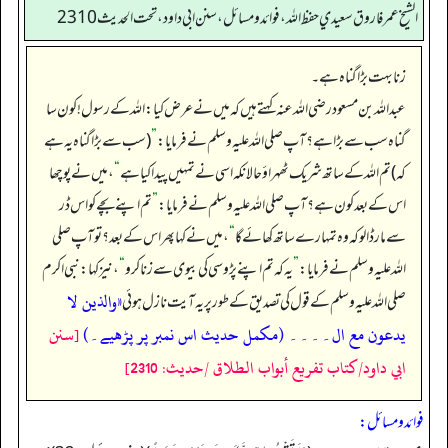
الشيخ عمر فاروق سعيدي حفظ الله، فوائد و مسائل، سنن ابي داود ، تحت الحديث 2310
زنا بہت بڑا گناہ ہے۔
عبداللہ بن مسعود رضی اللہ عنہ کہتے ہیں کہ میں نے عرض کیا: اللہ کے رسول! کون سا
گناہ سب سے بڑا ہے؟ آپ صلی اللہ علیہ وسلم نے فرمایا:
”
(سب سے بڑا گناہ یہ ہے
کہ) تم اللہ کے ساتھ شریک ٹھہراؤ حالانکہ اسی نے تمہیں پیدا کیا ہے
“
، میں نے پوچھا
اس کے بعد کون ہے؟ آپ صلی اللہ علیہ وسلم نے فرمایا:
”
تم اپنے بچے کو اس ڈر
سے مار ڈالو کہ وہ تمہارے ساتھ کھائے گا
“
، میں نے کہا پھر اس کے بعد؟ تو آپ صلی
اللہ علیہ وسلم نے فرمایا:
”
یہ کہ تم اپنے پڑوسی کی بیوی سے زنا کرو
“
، نیز کہا: نبی اکرم
«والذين لا
صلی اللہ علیہ وسلم کے قول کی تصدیق کے طور پر یہ آیت نازل ہوئی
يدعون مع ال۔۔۔۔ (مکمل حدیث اس نمبر پر پڑھیے۔)
[سنن
ابي داود/كتاب تفريع أبواب الطلاق /حدیث: 2310]
فوائد ومسائل: