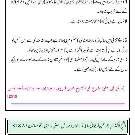
1: سورۃ الاسراء میں ہے (وَلَا تَقْرَبُوا الزِّنَا إِنَّهُ كَانَ فَاحِشَةً وَسَاءَ سَبِيلًا) (بني إسرائیل:32) زنا
کےے قریب نہ جاو۔
بلاشبہ یہ بے حیائی کا کام اور بہت راستہ ہے۔
2: لفظ تزاني میں ساز باز اور رضا مندی کا مفہوم پا یا جاتا ہے جب رضا مندی سے اس عمل کو
برائی اور بے حیائی ثابت ہے تو جبرواکراہ سے یہ کام اور بھی زیادہ برترین ہوگا۔
شادی شدہ کے لئے اس کی حدرجم (سنگساری) اور غیر شادی شدہ کے لئے سو درے اور ایک
سال کے لئے دیس نکالا (جلاوطن) ہے۔
[سنن ابی داود شرح از الشیخ عمر فاروق سعیدی، حدیث/صفحہ نمبر:
2310]
الشیخ ڈاکٹر عبد الرحمٰن فریوائی حفظ اللہ، فوائد و مسائل، سنن ترمذی، تحت الحديث 3182