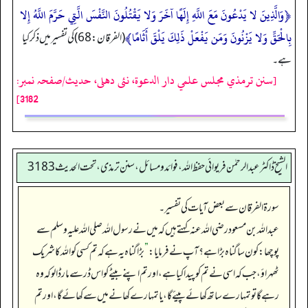
﴿وَالَّذِينَ لا يَدْعُونَ مَعَ اللَّهِ إِلَهًا آخَرَ وَلا يَقْتُلُونَ النَّفْسَ الَّتِي حَرَّمَ اللَّهُ إِلا
بِالْحَقِّ وَلا يَزْنُونَ وَمَن يَفْعَلْ ذَلِكَ يَلْقَ أَثَامًا﴾
(الفرقان: 68) کی تفسیرمیں ذکر کیا
ہے۔
[سنن ترمذي مجلس علمي دار الدعوة، نئى دهلى، حدیث/صفحہ نمبر:
3182]
الشیخ ڈاکٹر عبد الرحمٰن فریوائی حفظ اللہ، فوائد و مسائل، سنن ترمذی، تحت الحديث 3183
سورۃ الفرقان سے بعض آیات کی تفسیر۔
عبداللہ بن مسعود رضی الله عنہ کہتے ہیں کہ میں نے رسول اللہ صلی اللہ علیہ وسلم سے
پوچھا: کون سا گناہ بڑا ہے؟ آپ نے فرمایا:
”
بڑا گناہ یہ ہے کہ تم کسی کو اللہ کا شریک
ٹھہراؤ، جب کہ اسی نے تم کو پیدا کیا ہے، اور تم اپنے بیٹے کو اس ڈر سے مار ڈالو کہ وہ
رہے گا تو تمہارے ساتھ کھائے پیئے گا، یا تمہارے کھانے میں سے کھائے گا، اور تم