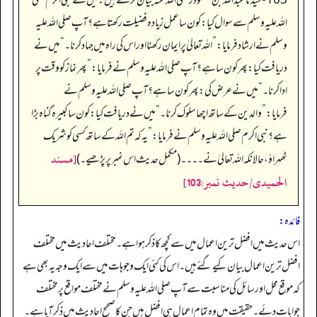
103- سیدنا عبداللہ بن مسعود رضی اللہ عنہ بیان کرتے ہیں: میں نے نبی اکرم صلی
اللہ علیہ وسلم سے سوال کیا: کون سا عمل زیادہ فضیلت رکھتا ہے؟ آپ صلی اللہ علیہ
وسلم نے ارشاد فرمایا:
”
اللہ تعالیٰ پر ایمان رکھنا اور اس کی راہ میں جہاد کرنا۔
“
میں نے
دریافت کیا: پھر کون سا ہے؟ آپ صلی اللہ علیہ وسلم نے فرمایا:
”
پھر نماز کو وقت پر
ادا کرنا۔
“
میں نے عرض کی: پھر کون سا ہے؟ آپ صلی اللہ علیہ وسلم نے
فرمایا:
”
والدین کے ساتھ اچھا سلوک کرنا۔
“
میں نے دریافت کیا: کون سا کبیرہ گناہ بڑا
ہے؟ نبی اکرم صلی اللہ علیہ وسلم نے فرمایا:
”
یہ کہ تم اللہ کے ساتھ کسی کو شریک
[مسند
ٹھہراؤ، حالانکہ اللہ تعالیٰ نے۔۔۔۔ (مکمل حدیث اس نمبر پر پڑھیے۔)
الحمیدی/حدیث نمبر:103]
فائدہ:
اس حدیث میں افضل ترین اعمال میں سے کچھ کا ذکر ہوا ہے۔ مختلف احادیث میں مختلف
افضل ترین اعمال بیان کیے گئے ہیں۔ اس کی کئی ایک وجوہات میں سے ایک وجہ یہ بھی ہے
کہ موقع محل اور سائل کی مناسبت سے آپ صلی اللہ علیہ وسلم نے مختلف مواقع پر مختلف
جوابات دئے۔ حقیقت میں وہ تمام اعمال ہی افضل ہیں جن کا صحیح احادیث میں ذکر آیا ہے۔