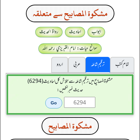
مشكوة المصابيح سے متعلقہ
ابواب
احادیث
رواۃ الحدیث
سوانح حیات: امام التبريزي رحمہ اللہ
تمام کتب
ترقیم شاملہ
عربی
اردو
مشکوۃ المصابیح میں ترقیم شاملہ سے تلاش کل احادیث (6294)
حدیث نمبر لکھیں:
مشكوة المصابيح