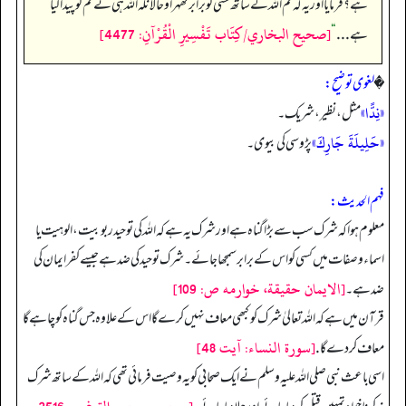
ہے؟ فرمایا اور یہ کہ تم اللہ کے ساتھ کسی کو برابر ٹھہراؤ حالانکہ اللہ ہی نے تم کو پید اکیا
[صحيح البخاري/كِتَاب تَفْسِيرِ الْقُرْآنِ: 4477]
ہے . . .
“
�
لغوی توضیح:
«نِدًّا»
مثل، نظیر، شریک۔
«حَلِيلَةَ جَارِكَ»
پڑوسی کی بیوی۔
فہم الحدیث:
معلوم ہوا کہ شرک سب سے بڑا گناہ ہے اور شرک یہ ہے کہ اللہ کی توحید ربوبیت، الوہیت یا
اسماء و صفات میں کسی کو اس کے برابر سمجھا جائے۔ شرک توحید کی ضد ہے جیسے کفر ایمان کی
[الايمان حقيقة، خوارمه ص: 109]
ضد ہے۔
قرآن میں ہے کہ اللہ تعالیٰ شرک کو کبھی معاف نہیں کرے گا اس کے علاوہ جس گناہ کو چاہے گا
[سورة النساء: آيت 48]
معاف کردے گا.
اسی باعث نبی صلی اللہ علیہ وسلم نے ایک صحابی کو یہ وصیت فرمائی تھی کہ الله کے ساتھ شرک