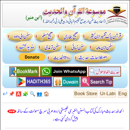
↩️
📌
🅰️
🧩
🔍
👥
🏠
Book Store
Ur-Latn
Eng
الحمدللہ! حدیث مبارک کی کتاب السنن الكبرى للبيهقي اردو عربی سرچ سہولت کے ساتھ
پیش کر دی گئی ہے۔