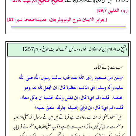
[صحيح: صحيح الترغيب 2516،
نہ کرنا خواہ تمہیں قتل کر دیا جائے اور جلا دیا جائے .
ارواء الغليل 89/7]
[جواہر الایمان شرح الولووالمرجان، حدیث/صفحہ نمبر: 53]
الشيخ عبدالسلام بن محمد حفظ الله، فوائد و مسائل، تحت الحديث بلوغ المرام 1257
سب سے بڑے گناہ۔
«وعن ابن مسعود رضى الله عنه قال: سالت رسول الله صلى الله
عليه وآله وسلم: اي الذنب اعظم؟ قال: ‏‏‏‏ان تجعل لله ندا وهو
خلقك ‏‏‏‏ قلت: ثم اي؟ قال: ‏‏‏‏ان تقتل ولدك خشية ان ياكل معك ‏‏‏‏
قلت: ثم اي؟ قال: ‏‏‏‏ان تزاني بحليلة جارك ‏‏‏‏ متفق عليه»
ابن مسعود رضی اللہ عنہ سے روایت ہے فرماتے ہیں میں نے رسول اللہ صلی اللہ علیہ
وسلم سے سوال کیا کون سا گناہ سب سے بڑا ہے؟ آپ صلی اللہ علیہ وسلم نے فرمایا یہ