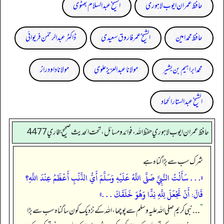
حافظ عمران ایوب لاہوری
الشیخ عبدالسلام بھٹوی
حافظ محمد امین
الشیخ عمر فاروق سعیدی
ڈاکٹر عبدالرحمٰن فریوائی
محمد ابراہیم بن بشیر
مولانا عبد العزیز علوی
مولانا داود راز
الشیخ عبدالستار الحماد
حافظ عمران ايوب لاهوري حفظ الله، فوائد و مسائل، تحت الحديث صحيح بخاري 4477
شرک سب سے بڑا گناہ ہے
«. . . سَأَلْتُ النَّبِيَّ صَلَّى اللَّهُ عَلَيْهِ وَسَلَّمَ أَيُّ الذَّنْبِ أَعْظَمُ عِنْدَ اللَّهِ؟
قَالَ: أَنْ تَجْعَلَ لِلَّهِ نِدًّا وَهُوَ خَلَقَكَ . . .»
”
. . . نبی کریم صلی اللہ علیہ وسلم سے پوچھا، اللہ کے نزدیک کون سا گناہ سب سے بڑا