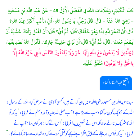
بَابُ الْكَبَائِرِ، وَعَلَامَاتِ النِّفَاقِ الْفَصْلُ الْأَوَّلُ 49 - عَنْ عَبْدِ اللَّهِ بْنِ مَسْعُودٍ
- رَضِيَ اللَّهُ عَنْهُ - قَالَ: قَالَ رَجُلٌ: يَا رَسُولَ اللَّهِ، أَيُّ الذَّنْبِ أَكْبَرُ عِنْدَ اللَّهِ؟
قَالَ:"أَنْ تَدْعُوَ لِلَّهِ نِدًّا وَهُوَ خَلَقَكَ"قَالَ: ثُمَّ أَيٌّ؟ قَالَ:"أَنْ تَقْتُلَ وَلَدَكَ خَشْيَةَ أَنْ
يَطْعَمَ مَعَكَ". قَالَ: ثُمَّ أَيٌّ؟ قَالَ:"أَنْ تُزَانِيَ حَلِيلَةَ جَارِكَ". فَأَنْزَلَ اللَّهُ تَصْدِيقَهَا:
(وَالَّذِينَ لَا يَدْعُونَ مَعَ اللَّهِ إِلَهًا آخَرَ وَلَا يَقْتُلُونَ النَّفْسَ الَّتِي حَرَّمَ اللَّهُ إِلَّا
بِالْحَقِّ وَلَا يَزْنُونَ)
مُتَّفَقٌ عَلَيْهِ.
الشیخ عبدالستار الحماد
سیدنا عبداللہ بن مسعود رضی اللہ عنہ بیان کرتے ہیں، کسی آدمی نے عرض کیا، اللہ کے رسول!
اللہ کے نزدیک کون سا گناہ سب سے بڑا ہے؟ آپ صلی ‌اللہ ‌علیہ ‌وآلہ ‌وسلم نے فرمایا:
”
یہ کہ تو
اللہ کا شریک بنائے حالانکہ اس نے تمہیں پیدا فرمایا:
“
اس نے کہا: پھر کون سا؟ آپ نے
فرمایا:
”
یہ کہ تو اس اندیشے کے پیش نظر اپنے بچے کو قتل کر دے کہ وہ تمہارے ساتھ کھائے گا۔
“