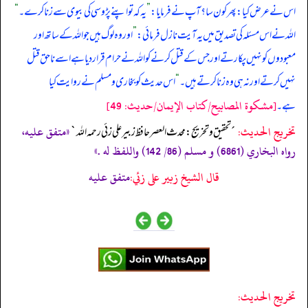
اس نے عرض کیا: پھر کون سا؟ آپ نے فرمایا:
”
یہ کہ تو اپنے پڑوسی کی بیوی سے زنا کرے۔
“
اللہ نے اس مسئلہ کی تصدیق میں یہ آیت نازل فرمائی:
”
اور وہ لوگ ہیں جو اللہ کے ساتھ اور
معبودوں کو نہیں پکارتے اور جس کے قتل کرنے کو اللہ نے حرام قرار دیا ہے اسے ناحق قتل
نہیں کرتے اور نہ ہی وہ زنا کرتے ہیں۔
“
اس حدیث کو بخاری و مسلم نے روایت کیا
[مشكوة المصابيح/كتاب الإيمان/حدیث: 49]
ہے۔
تخریج الحدیث:
«متفق عليه،
´تحقيق و تخريج: محدث العصر حافظ زبير على زئي رحمه الله`
رواه البخاري (6861) و مسلم (86/ 142) واللفظ له .»
قال الشيخ زبير على زئي:
متفق عليه
تخريج الحديث: