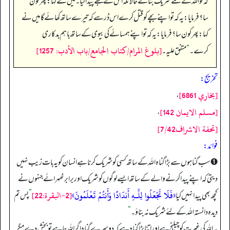
کہ تو اللہ کے لئے شریک بنائے حالانکہ اس نے تجھے پیدا کیا۔ میں نے کہا: پھر کون
سا؟ فرمایا: یہ کہ تو اپنے بچے کو قتل کرے اس ڈر سے کہ تیرے ساتھ کھائے گا میں نے
کہا: پھر کون سا؟ فرمایا: یہ کہ تو اپنے ہمسائے کی بیوی کے ساتھ باہم بد کاری
[بلوغ المرام/كتاب الجامع/باب الأدب: 1257]
کرے۔
“
متفق عليه۔
تخریج:
[بخاري 6861]
،
[مسلم الايمان 142]
،
[تحفة الاشراف7/42]
فوائد:
➊ سب گناہوں سے بڑا گناہ اللہ کے ساتھ کسی کو شریک کرنا ہے انسان کو یہ بات زیب نہیں
دیتی کہ اپنے پیدا کرنے والے کے ساتھ ایسے لوگوں کو شریک اور برابر ٹھہرائے جنہوں نے
«فَلَا تَجْعَلُوا لِلَّـهِ أَندَادًا وَأَنتُمْ تَعْلَمُونَ»
[2-البقرة:22]
کچھ بھی پیدا نہیں کیا
”
پس تم
دیدہ دانستہ اللہ کے لئے شریک نہ بناؤ۔
“
یہ اللہ کی غیرت کو چیلنج ہے اور اتنا بڑا گناہ ہے کہ دوسرے گناہ اگر اللہ چاہے تو بخش دے مگر