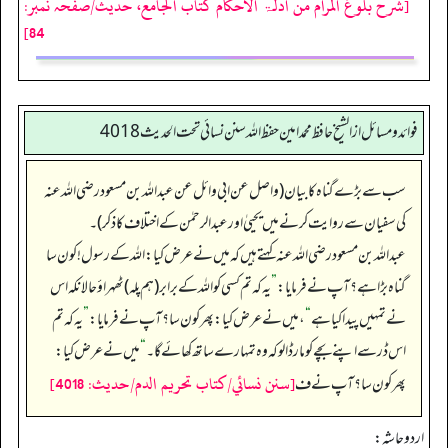
[شرح بلوغ المرام من ادلۃ الاحکام کتاب الجامع، حدیث/صفحہ نمبر:
84]
فوائد ومسائل از الشيخ حافظ محمد امين حفظ الله سنن نسائي تحت الحديث4018
سب سے بڑے گناہ کا بیان (واصل عن ابی وائل عن عبداللہ بن مسعود رضی الله عنہ
کی سفیان سے روایت کرنے میں یحییٰ اور عبدالرحمٰن کے اختلاف کا ذکر)۔
عبداللہ بن مسعود رضی اللہ عنہ کہتے ہیں کہ میں نے عرض کیا: اللہ کے رسول! کون سا
گناہ بڑا ہے؟ آپ نے فرمایا:
”
یہ کہ تم کسی کو اللہ کے برابر (ہم پلہ) ٹھہراؤ حالانکہ اس
نے تمہیں پیدا کیا ہے
“
، میں نے عرض کیا: پھر کون سا؟ آپ نے فرمایا:
”
یہ کہ تم
اس ڈر سے اپنے بچے کو مار ڈالو کہ وہ تمہارے ساتھ کھائے گا۔‏‏‏‏
“
میں نے عرض کیا:
[سنن نسائي/كتاب تحريم الدم/حدیث: 4018]
پھر کون سا؟ آپ نے ف
اردو حاشہ: