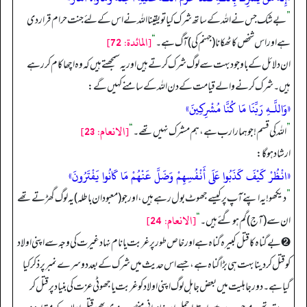
”
بے شک جس نے اللہ کے ساتھ شرک کیا تو یقینا اللہ نے اس کے لئے جنت حرام قرار دی
[المائدة: 72]
ہے اور اس شخص کا ٹھکانا (جہنم کی) آگ ہے۔
“
ان دلائل کے باوجود بہت سے لوگ شرک کرتے ہیں اور یہ سمجھتے ہیں کہ وہ اچھا کام کر رہے
ہیں۔ شرک کرنے والے قیامت کے دن اللہ کے سامنے کہیں گے:
«وَاللَّـهِ رَبِّنَا مَا كُنَّا مُشْرِكِينَ»
[الانعام: 23]
”
اللہ کی قسم! جو ہمارا رب ہے، ہم مشرک نہیں تھے۔
“
ارشاد ہو گا:
«انْظُرْ كَيْفَ كَذَبُوا عَلَى أَنْفُسِهِمْ وَضَلَّ عَنْهُمْ مَا كَانُوا يَفْتَرُونَ»
”
دیکھو! یہ اپنے آپ پر کیسے جھوٹ بول رہے ہیں، اور جو (معبودان باطلہ) یہ لوگ گھڑتے تھے
[الانعام: 24]
ان سے (آج) گم ہو گئے ہیں۔
“
➋ بےگناہ کا قتل کبیرہ گناہ ہے اور خاص طور پر غربت یا نام نہاد غیرت کی وجہ سے اپنی اولاد
کو قتل کر دینا بہت ہی بڑا گناہ ہے، جسے اس حدیث میں شرک کے بعد دوسرے نمبر پر ذکر کیا
گیا ہے۔ دور جاہلیت میں بعض جاہل لوگ اپنی اولاد کو غربت یا جھوٹی عزت کی بنیاد پر قتل کر