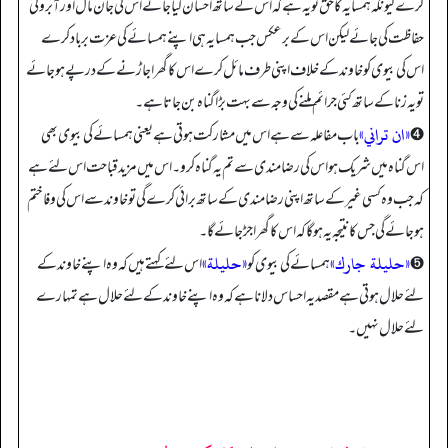
کرے کیونکہ ہمسایہ کا حق تو یہ ہے کہ اس کے ساتھ احسان کیا جائے اس کی جان مال اور آبرو کی
حفاظت کی جائے لیکن اس کے برعکس جب ہمسایہ ہی اپنے ہمسائے کی عزت برباد کرے
اس کی بیوی کو خاوند کے خلاف اپنی طرف مائل کرے اس کا گھر اجاڑنے کے درپے ہو جائے
تو یہ زنا کے ساتھ کئی جرائم ملنے کی وجہ سے بہت بڑا گناہ بن جاتا ہے۔
«ان تراني»
➍
باب مفاعله سے ہے اس میں مشارکت ہوتی ہے یعنی ہمسائے کی بیوی بھی
اس گناہ میں شریک ہو اس کی رضامندی سے تم یہ گناہ کرو۔ اس میں مزید قباحت اس لئے ہے
کہ جب وہ کسی غیر کے ساتھ اپنی رضامندی کے ساتھ برائی کرے گی تو خاوند سے اس کی وفا ختم
ہو جائے گی جس کا نتیجہ یہ ہو گا کہ اس کا گھر اجڑ جائے گا۔
«حليلة جارك»
«حليلة»
➎
ہمسائے کی بیوی کو
اس لئے کہتے ہیں کہ وہ اپنے خاوند کے
لئے حلال ہوتی ہے مقصد یہ احساس دلانا ہے کہ وہ اپنے خاوند کے لئے حلال ہے تمہارے
لئے حلال نہیں۔