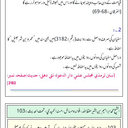
قیامت کے دن عذاب دو چند ہو جائے گا اور اس میں ہمیشہ ذلیل ورسوا ہو کر رہے گا
(الفرقان: 68-69)
2؎:
سفیان کی صرف واصل سے روایت (رقم: 3182) میں بھی سند میں
”
عمروبن شرحبیل
“
کا
اضافہ ہے،
دراصل سفیان کی دونوں روایتوں میں یہ اضافہ موجود ہے،
شعبہ کی دونوں روایتوں میں یہ اضافہ نہیں ہے۔
[سنن ترمذي مجلس علمي دار الدعوة، نئى دهلى، حدیث/صفحہ نمبر:
3183]
الشيخ محمد ابراهيم بن بشير حفظ الله، فوائد و مسائل، مسند الحميدي، تحت الحديث:103