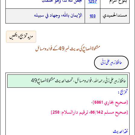
بلوغ المرام
تجعل لله ندا وهو خلقك
1257
مسندالحميدي
الإيمان بالله، وجهاد في سبيله
103
مزید تخریج دیکھیں
مشکوۃ المصابیح کی حدیث نمبر 49 کے فوائد و مسائل
حافظ زبیر علی زئی
حافظ زبير على زئي رحمه الله، فوائد و مسائل، تحت الحديث مشكوة المصابيح 49
تخریج:
[صحيح بخاري 6861]
،
[صحيح مسلم 86/142، ترقيم دارالسلام: 258]
فقہ الحدیث