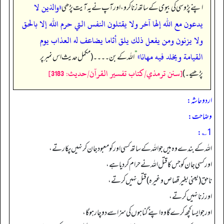
«والذين لا
اپنے پڑوسی کی بیوی کے ساتھ زنا کرو، اور آپ نے یہ آیت پڑھی
يدعون مع الله إلها آخر ولا يقتلون النفس التي حرم الله إلا بالحق
ولا يزنون ومن يفعل ذلك يلق أثاما يضاعف له العذاب يوم
القيامة ويخلد فيه مهانا»
”
اللہ کے بن۔۔۔۔ (مکمل حدیث اس نمبر پر
[سنن ترمذي/كتاب تفسير القرآن/حدیث: 3183]
پڑھیے۔)
اردو حاشہ:
وضاحت:
1؎:
اللہ کے بندے وہ ہیں جو اللہ کے ساتھ کسی اور کو معبود جان کر نہیں پکارتے،
اور کسی جان کو جس کا قتل اللہ نے حرام کر دیا ہے،
ناحق (یعنی بغیر قصاص وغیرہ) قتل نہیں کرتے،
اور زنا نہیں کرتے،
اور جو ایسا کچھ کرے گا وہ اپنے گناہوں کی سزا سے دوچار ہو گا،