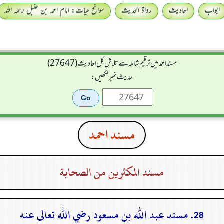
ابواب
احادیث
رواۃ الحدیث
سوانح حیات: امام احمد بن حنبل رحمہ اللہ
مسند احمد میں ترقیم شاملہ سے تلاش کل احادیث (27647)
حدیث نمبر لکھیں:
مسند احمد
مسند المكثرين من الصحابة
28. مسند عبد الله بن مسعود رضي الله تعالى عنه