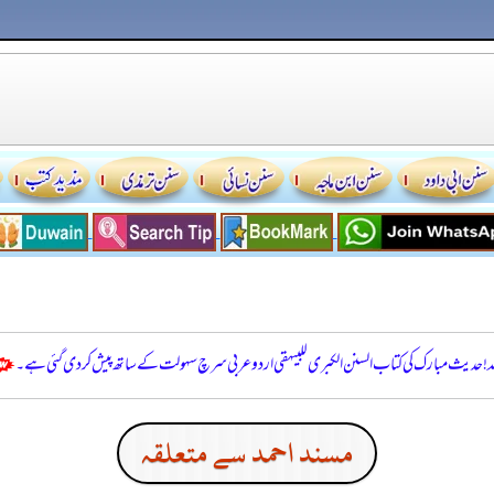
للہ! حدیث مبارک کی کتاب السنن الكبرى للبيهقي اردو عربی سرچ سہولت کے ساتھ پیش کر دی گئی ہے۔
مسند احمد سے متعلقہ