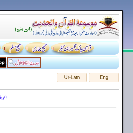
Ur-Latn
Eng
الحمد