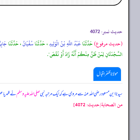
حدیث نمبر:
4072
(حديث مرفوع)
حَدَّثَنَا
عَبْدُ اللَّهِ بْنُ الْوَلِيدِ
، حَدَّثَنَا
سُفْيَانُ
، حَدَّثَنَا
جَابِر
السَّجْدَتَانِ لِمَنْ ظَنَّ مِنْكُمْ أَنَّهُ زَادَ أَوْ نَقَصَ".
مولانا ظفر اقبال
سیدنا ابن مسعود رضی اللہ عنہ سے مروی ہے کہ ایک مرتبہ نبی
صلی اللہ علیہ وسلم
نے ظہر یا عص
من الصحابة/حدیث: 4072]