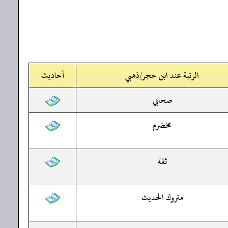
الرتبة عند ابن حجر/ذهبي
أحاديث
صحابي
مخضرم
ثقة
متروك الحديث