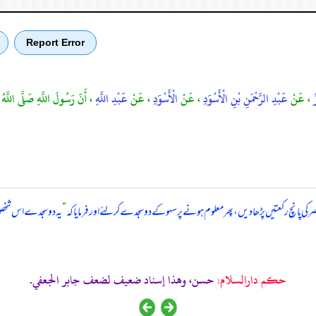
Report Error
ٌ
، عَنْ
عَبْدِ الرَّحْمَنِ بْنِ الْأَسْوَدِ
، عَنْ
الْأَسْوَدِ
، عَنْ
عَبْدِ اللَّهِ
، أَنّ رَسُولَ اللَّهِ صَلَّى اللَّه
ر کی پانچ رکعتیں پڑھا دیں، پھر معلوم ہونے پر سہو کے دو سجدے کر لئے اور فرمایا کہ
”
یہ دو سجدے اس شخص ک
حکم دارالسلام:
حسن، وهذا إسناد ضعيف لضعف جابر الجعفي.