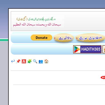
↩️
📌
🅰️
🧩
🔍
👥
🏠