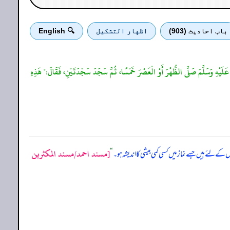
باب احادیث (903)
اظهار التشكيل
🔍 English
ُ عَلَيْهِ وَسَلَّمَ صَلَّى الظُّهْرَ أَوْ الْعَصْرَ خَمْسًا، ثُمَّ سَجَدَ سَجْدَتَيْنِ، فَقَالَ:" هَذِهِ
[مسند احمد/مسند المكثرين
ے لئے ہیں جسے نماز میں کسی کمی بیشی کا اندیشہ ہو۔
“