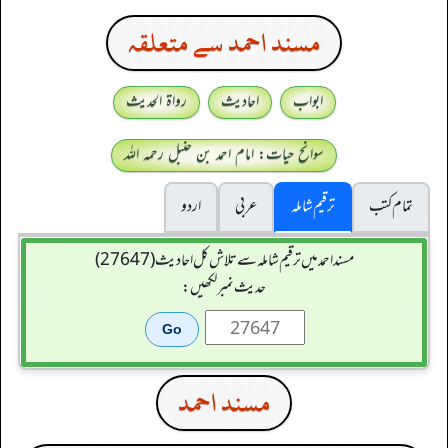
مسند احمد سے متعلقہ
ابواب
احادیث
رواۃ الحدیث
سوانح حیات: امام احمد بن حنبل رحمہ اللہ
تمام کتب
ترقیم شاملہ
عربی
اردو
مسند احمد میں ترقیم شاملہ سے تلاش کل احادیث (27647)
حدیث نمبر لکھیں:
مسند احمد