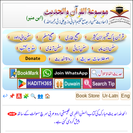
↩️
📌
🅰️
🧩
🔍
👥
🏠
Book Store
Ur-Latn
Eng
الحمدللہ! حدیث مبارک کی کتاب السنن الكبرى للبيهقي اردو عربی سرچ سہولت کے ساتھ
پیش کر دی گئی ہے۔