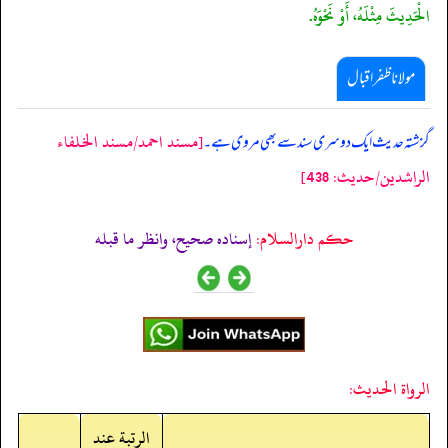
الْحَدِيثَ مِثْلَهُ، أَوْ نَحْوَهُ.
مولانا ظفر اقبال
[مسند احمد/مسند الخلفاء
گزشتہ حدیث ایک دوسری سند سے بھی مروی ہے۔
الراشدين/حدیث: 438]
حکم دارالسلام:
إسناده صحيح، وانظر ما قبله
الرواة الحديث:
الرتبة عند