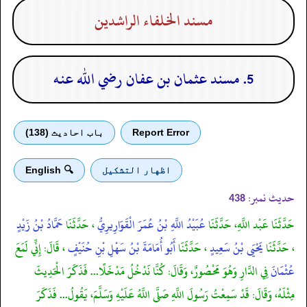
مسند الخلفاء الراشدين
5. مسند عثمان بن عفان رضي الله عنه
Report Error
باب احادیث (138)
اظهار التشكيل
🔍 English
حدیث نمبر:
438
حَدَّثَنَا عَبْد اللَّهِ، حَدَّثَنَا
عُبَيْدُ اللَّهِ بْنُ عُمَرَ الْقَوَارِيرِيُّ
، حَدَّثَنَا
حَمَّادُ بْنُ زَيْدٍ
، حَدَّثَنَا
يَحْيَى بْنُ سَعِيدٍ
، حَدَّثَنَا
أَبُو أُمَامَةَ بْنُ سَهْلِ بْنِ حُنَيْفٍ
، قَالَ: إِنِّي لَمَعَ
عُثْمَانَ
فِي الدَّارِ وَهُوَ مَحْصُورٌ، وَقَالَ: كُنَّا نَدْخُلُ مَدْخَلًا... فَذَكَرَ الْحَدِيثَ
مِثْلَهُ، وَقَالَ: قَدْ سَمِعْتُ رَسُولَ اللَّهِ صَلَّى اللَّهُ عَلَيْهِ وَسَلَّمَ، يَقُولُ... فَذَكَرَ