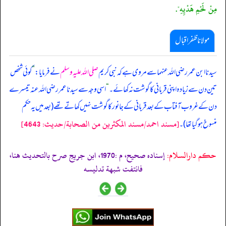
مِنْ لَحْمِ هَدْيِهِ".
مولانا ظفر اقبال
سیدنا ابن عمر رضی اللہ عنہما سے مروی ہے کہ نبی کریم
صلی اللہ علیہ وسلم
نے فرمایا:
”
کوئی شخص
تین دن سے زیادہ اپنی قربانی کا گوشت نہ کھائے۔
“
اسی وجہ سے سیدنا عمر رضی اللہ عنہ تیسرے
دن کے غروب آفتاب کے بعد قربانی کے جانور کا گوشت نہیں کھاتے تھے (بعد میں یہ حکم
[مسند احمد/مسند المكثرين من الصحابة/حدیث: 4643]
منسوخ ہو گیا تھا)۔
حکم دارالسلام:
إسناده صحيح، م :1970، ابن جریج صرح بالتحديث هنا،
فانتفت شبهة تدلیسه