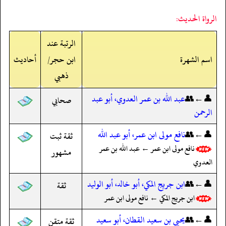
الرواة الحديث:
الرتبة عند
اسم الشهرة
ابن حجر/
أحاديث
ذهبي
👤←👥
عبد الله بن عمر العدوي، أبو عبد
صحابي
الرحمن
👤←👥
نافع مولى ابن عمر، أبو عبد الله
ثقة ثبت
نافع مولى ابن عمر ← عبد الله بن عمر
مشهور
العدوي
👤←👥
ابن جريج المكي، أبو خالد، أبو الوليد
ثقة
ابن جريج المكي ← نافع مولى ابن عمر
👤←👥
يحيى بن سعيد القطان، أبو سعيد
ثقة متقن