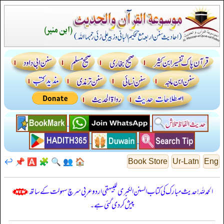
↩️
📌
🅰️
🧩
🔍
👥
🏠
Book Store
Ur-Latn
Eng
الحمدللہ! حدیث مبارک کی کتاب السنن الكبرى للبيهقي اردو عربی سرچ سہولت کے ساتھ
پیش کر دی گئی ہے۔