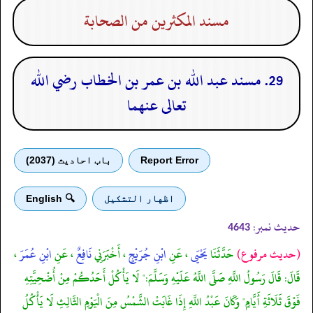
مسند المكثرين من الصحابة
29. مسند عبد الله بن عمر بن الخطاب رضي الله
تعالى عنهما
Report Error
باب احادیث (2037)
اظهار التشكيل
🔍 English
حدیث نمبر:
4643
(حديث مرفوع)
حَدَّثَنَا
يَحْيَى
، عَنِ
ابْنِ جُرَيْجٍ
، أَخْبَرَنِي
نَافِعٌ
، عَنِ
ابْنِ عُمَرَ
،
قَالَ: قَالَ رَسُولُ اللَّهِ صَلَّى اللَّهُ عَلَيْهِ وَسَلَّمَ:" لَا يَأْكُلْ أَحَدُكُمْ مِنْ أُضْحِيَّتِهِ
فَوْقَ ثَلَاثَةِ أَيَّامٍ" وَكَانَ عَبْدُ اللَّهِ إِذَا غَابَتْ الشَّمْسُ مِنَ الْيَوْمِ الثَّالِثِ لَا يَأْكُلُ