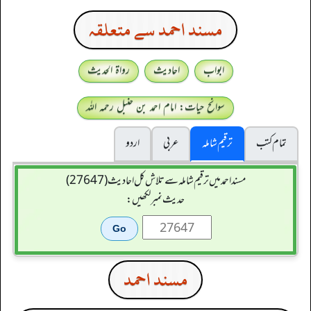
مسند احمد سے متعلقہ
ابواب
احادیث
رواۃ الحدیث
سوانح حیات: امام احمد بن حنبل رحمہ اللہ
تمام کتب
ترقیم شاملہ
عربی
اردو
مسند احمد میں ترقیم شاملہ سے تلاش کل احادیث (27647)
حدیث نمبر لکھیں:
مسند احمد