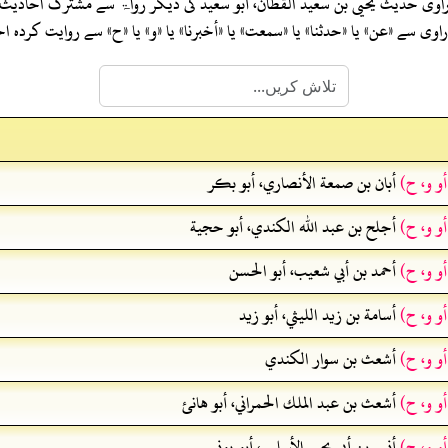
اوی حدیث
يحيى بن سعيد القطان، أبو سعيد
کی دیگر رواۃ سے مشترک احادیث
ی سے «عن» یا «حدثنا» یا «سمعت» یا «أخبرنا» یا «و» یا «ح» سے روایت کرد
أو و، ح)
أبان بن صمعة الأنصاري، أبو بكر
أو و، ح)
أجلح بن عبد الله الكندي، أبو حجية
أو و، ح)
أحمد بن أبي شعيب، أبو الحسن
أو و، ح)
أسامة بن زيد الليثي، أبو زيد
أو و، ح)
أشعث بن سوار الكندي
أو و، ح)
أشعث بن عبد الملك الحمراني، أبو هانئ
أو و، ح)
أنس بن أبي يحيى الأسلمي، أبو يونس