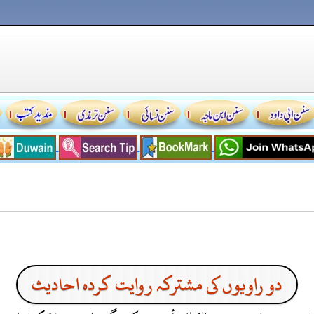
دو راویوں کی مشترکہ روایت کردہ احادیث