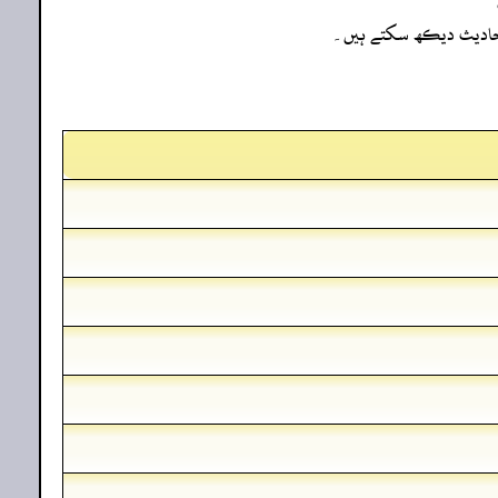
ہ احادیث دیکھ سکتے ہیں۔