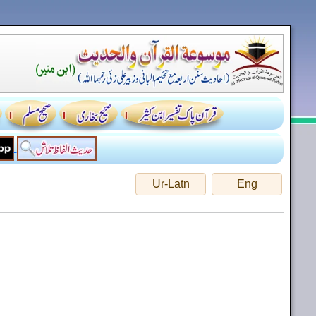
Ur-Latn
Eng