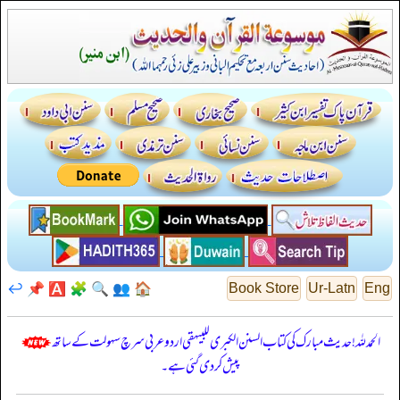
↩️
📌
🅰️
🧩
🔍
👥
🏠
Book Store
Ur-Latn
Eng
الحمدللہ! حدیث مبارک کی کتاب السنن الكبرى للبيهقي اردو عربی سرچ سہولت کے ساتھ
پیش کر دی گئی ہے۔