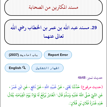
مسند المكثرين من الصحابة
29. مسند عبد الله بن عمر بن الخطاب رضي الله
تعالى عنهما
Report Error
باب احادیث (2037)
اظهار التشكيل
🔍 English
حدیث نمبر:
4648
(حديث مرفوع)
حَدَّثَنَا
يَحْيَى
، عَنْ
عُبَيْدِ اللَّهِ
، عَنْ
نَافِعٍ
، عَنِ
ابْنِ عُمَرَ
،
عَنِ النَّبِيِّ صَلَّى اللَّهُ عَلَيْهِ وَسَلَّمَ قَالَ:" الْغَادِرُ يُرْفَعُ لَهُ لِوَاءٌ يَوْمَ الْقِيَامَةِ، يُقَالُ:
هَذِهِ غَدْرَةُ فُلَانِ بْنِ فُلَانٍ".