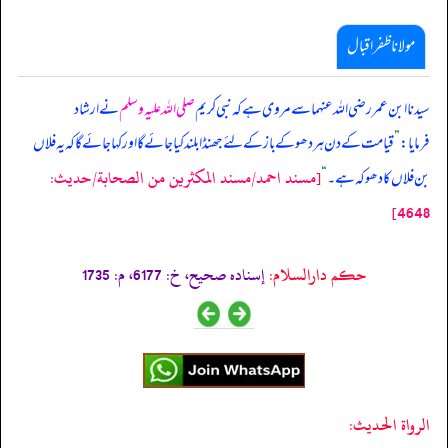
مولانا ظفر اقبال
سیدنا ابن عمر رضی اللہ عنہما سے مروی ہے کہ نبی کریم
صلی اللہ علیہ وسلم
نے ارشاد
فرمایا:
”
قیامت کے دن ہر دھوکے باز کے لئے جھنڈا بلند کیا جائے گا اور کہا جائے گا کہ یہ فلاں
[مسند احمد/مسند المكثرين من الصحابة/حدیث:
بن فلاں کا دھوکہ ہے۔
“
4648]
حکم دارالسلام:
إسناده صحيح، خ: 6177، م: 1735
الرواة الحديث: