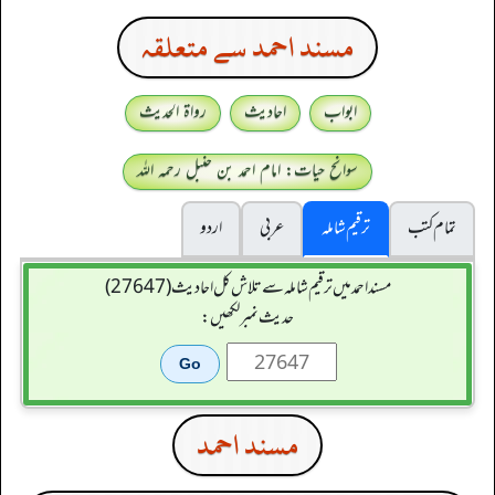
مسند احمد سے متعلقہ
ابواب
احادیث
رواۃ الحدیث
سوانح حیات: امام احمد بن حنبل رحمہ اللہ
تمام کتب
ترقیم شاملہ
عربی
اردو
مسند احمد میں ترقیم شاملہ سے تلاش کل احادیث (27647)
حدیث نمبر لکھیں:
مسند احمد