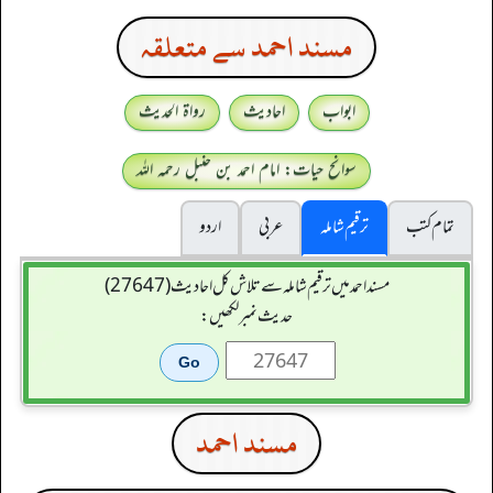
مسند احمد سے متعلقہ
ابواب
احادیث
رواۃ الحدیث
سوانح حیات: امام احمد بن حنبل رحمہ اللہ
تمام کتب
ترقیم شاملہ
عربی
اردو
مسند احمد میں ترقیم شاملہ سے تلاش کل احادیث (27647)
حدیث نمبر لکھیں:
مسند احمد