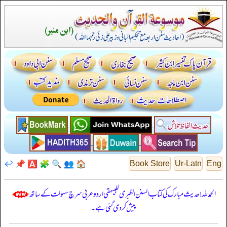
↩️
📌
🅰️
🧩
🔍
👥
🏠
Book Store
Ur-Latn
Eng
الحمدللہ! حدیث مبارک کی کتاب السنن الكبرى للبيهقي اردو عربی سرچ سہولت کے ساتھ
پیش کر دی گئی ہے۔