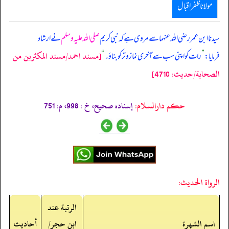
مولانا ظفر اقبال
سیدنا ابن عمر رضی اللہ عنہما سے مروی ہے کہ نبی کریم
صلی اللہ علیہ وسلم
نے ارشاد
[مسند احمد/مسند المكثرين من
فرمایا:
”
رات کو اپنی سب سے آخری نماز وتر کو بناؤ۔
“
الصحابة/حدیث: 4710]
حکم دارالسلام:
إسناده صحيح، خ : 998، م: 751
الرواة الحديث:
الرتبة عند
اسم الشهرة
ابن حجر/
أحاديث