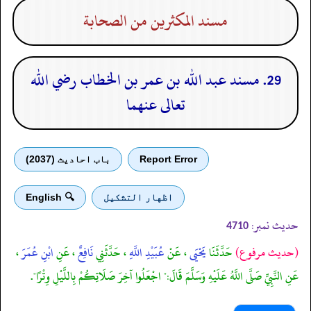
مسند المكثرين من الصحابة
29. مسند عبد الله بن عمر بن الخطاب رضي الله
تعالى عنهما
Report Error
باب احادیث (2037)
اظهار التشكيل
🔍 English
حدیث نمبر:
4710
(حديث مرفوع)
حَدَّثَنَا
يَحْيَى
، عَنْ
عُبَيْدِ اللَّهِ
، حَدَّثَنِي
نَافِعٌ
، عَنِ
ابْنِ عُمَرَ
،
عَنِ النَّبِيِّ صَلَّى اللَّهُ عَلَيْهِ وَسَلَّمَ قَالَ:" اجْعَلُوا آخِرَ صَلَاتِكُمْ بِاللَّيْلِ وِتْرًا".