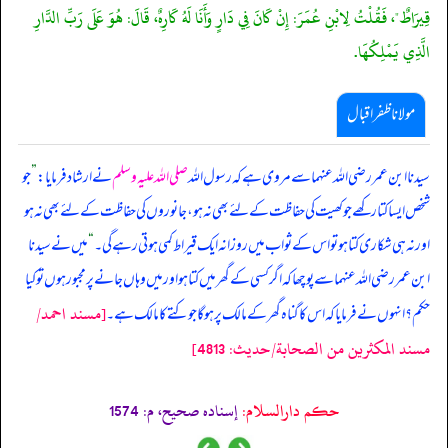
قِيرَاطٌ"، فَقُلْتُ لِابْنِ عُمَرَ: إِنْ كَانَ فِي دَارٍ وَأَنَا لَهُ كَارِهٌ، قَالَ: هُوَ عَلَى رَبِّ الدَّارِ
الَّذِي يَمْلِكُهَا.
مولانا ظفر اقبال
سیدنا ابن عمر رضی اللہ عنہما سے مروی ہے کہ رسول اللہ
صلی اللہ علیہ وسلم
نے ارشاد فرمایا:
”
جو
شخص ایسا کتا رکھے جو کھیت کی حفاظت کے لئے بھی نہ ہو، جانوروں کی حفاظت کے لئے بھی نہ ہو
اور نہ ہی شکاری کتا ہو تو اس کے ثواب میں روزانہ ایک قیراط کمی ہوتی رہے گی۔
“
میں نے سیدنا
ابن عمر رضی اللہ عنہما سے پوچھا کہ اگر کسی کے گھر میں کتا ہو اور میں وہاں جانے پر مجبور ہوں تو کیا
[مسند احمد/
حکم؟ انہوں نے فرمایا کہ اس کا گناہ گھر کے مالک پر ہو گا جو کتے کا مالک ہے۔
مسند المكثرين من الصحابة/حدیث: 4813]
حکم دارالسلام:
إسناده صحيح، م: 1574