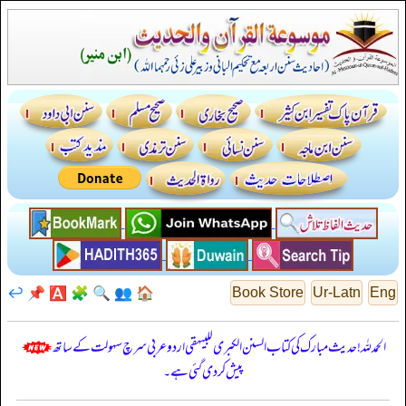
↩️
📌
🅰️
🧩
🔍
👥
🏠
Book Store
Ur-Latn
Eng
الحمدللہ! حدیث مبارک کی کتاب السنن الكبرى للبيهقي اردو عربی سرچ سہولت کے ساتھ
پیش کر دی گئی ہے۔