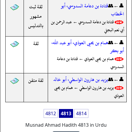
👤←👥
قتادة بن دعامة السدوسي، أبو
ثقة ثبت
الخطاب
مشهور
قتادة بن دعامة السدوسي ← عبد الرحمن بن
بالتدليس
أبي نعم البجلي
👤←👥
همام بن يحيى العوذي، أبو عبد الله،
ثقة
أبو بكر
همام بن يحيى العوذي ← قتادة بن دعامة
السدوسي
👤←👥
يزيد بن هارون الواسطي، أبو خالد
ثقة متقن
يزيد بن هارون الواسطي ← همام بن يحيى
العوذي
4812
4813
4814
Musnad Ahmad Hadith 4813 in Urdu