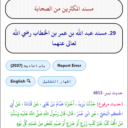
مسند المكثرين من الصحابة
29. مسند عبد الله بن عمر بن الخطاب رضي الله
تعالى عنهما
Report Error
باب احادیث (2037)
اظهار التشكيل
🔍 English
حدیث نمبر:
4813
(حديث مرفوع)
حَدَّثَنَا
يَزِيدُ
، أَخْبَرَنَا
هَمَّامُ بْنُ يَحْيَى
، عَنْ
قَتَادَةَ
، عَنْ
أَبِي
الْحَكَمِ الْبَجَلِيِّ
، عَنِ
ابْنِ عُمَرَ
، قَالَ، قَالَ رَسُولُ اللَّهِ صَلَّى اللَّهُ عَلَيْهِ وَسَلَّمَ:"
مَنْ اتَّخَذَ كَلْبًا غَيْرَ كَلْبِ زَرْعٍ أَوْ ضَرْعٍ أَوْ صَيْدٍ نَقَصَ مِنْ عَمَلِهِ كُلَّ يَوْمٍ