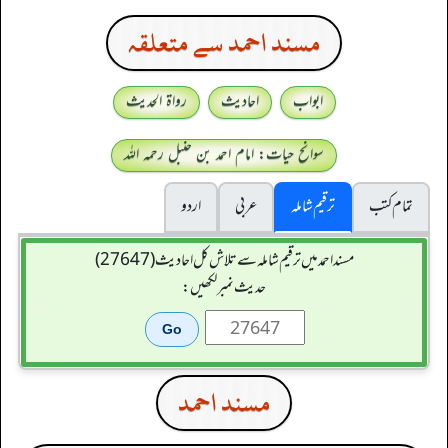
مسند احمد سے متعلقہ
ابواب
احادیث
رواۃ الحدیث
سوانح حیات: امام احمد بن حنبل رحمہ اللہ
تمام کتب
ترقیم شاملہ
عربی
اردو
مسند احمد میں ترقیم شاملہ سے تلاش کل احادیث (27647)
حدیث نمبر لکھیں:
مسند احمد