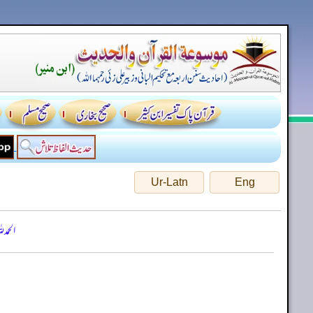
Ur-Latn
Eng
الحمد