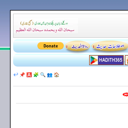
↩️
📌
🅰️
🧩
🔍
👥
🏠