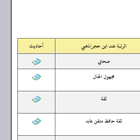
الرتبة عند ابن حجر/ذهبي
أحاديث
صحابي
مجهول الحال
ثقة
ثقة حافظ متقن عابد