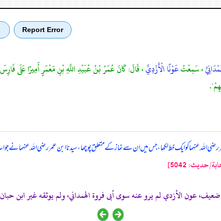
Report Error
ب
َمْدَانِيِّ
، سَمِعْتُ
عَوْنًا الْأَزْدِيَّ
، قَالَ: كَانَ عُمَرُ بْنُ عُبَيْدِ اللَّهِ بْنِ مَعْمَرٍ أَمِيرًا عَلَى فَار
هِمْ".
رضی اللہ عنہما کو ایک خط لکھا، جس میں ان سے نماز کے متعلق پوچھا، سیدنا ابن عمر رضی اللہ عنہما نے جواب م
حدیث: 5042]
ضعيف، عون الأزدي لم يرو عنه سوى أبى فروة الهمداني، ولم يوثقه غير ابن حبان،