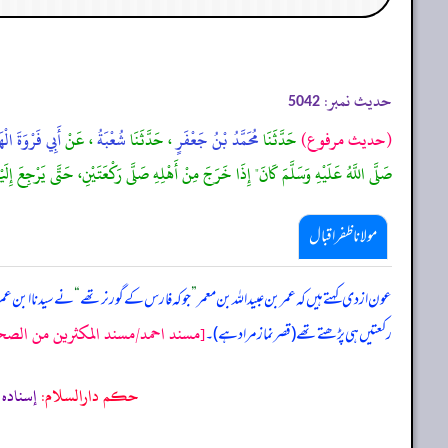
حدیث نمبر:
5042
(حديث مرفوع)
حَدَّثَنَا
مُحَمَّدُ بْنُ جَعْفَرٍ
، حَدَّثَنَا
شُعْبَةُ
، عَنْ
أَبِي فَرْوَةَ الْه
صَلَّى اللَّهُ عَلَيْهِ وَسَلَّمَ كَانَ" إِذَا خَرَجَ مِنْ أَهْلِهِ صَلَّى رَكْعَتَيْنِ، حَتَّى يَرْجِعَ إِلَيْ
مولانا ظفر اقبال
عون ازدی کہتے ہیں کہ عمر بن عبیداللہ بن معمر
”
جو کہ فارس کے گورنر تھے
“
نے سیدنا ابن عمر 
[مسند احمد/مسند المكثرين من الصحابة/
رکعتیں ہی پڑھتے تھے (قصر نماز مراد ہے)۔
حکم دارالسلام:
إسناده 