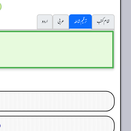
تمام کتب
ترقیم شاملہ
عربی
اردو
29. 