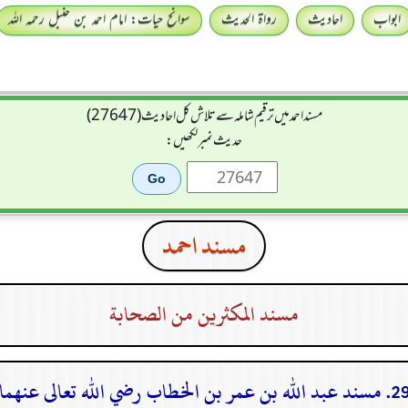
ابواب
احادیث
رواۃ الحدیث
سوانح حیات: امام احمد بن حنبل رحمہ اللہ
مسند احمد میں ترقیم شاملہ سے تلاش کل احادیث (27647)
حدیث نمبر لکھیں:
مسند احمد
مسند المكثرين من الصحابة
مسند عبد الله بن عمر بن الخطاب رضي الله تعالى عنهما