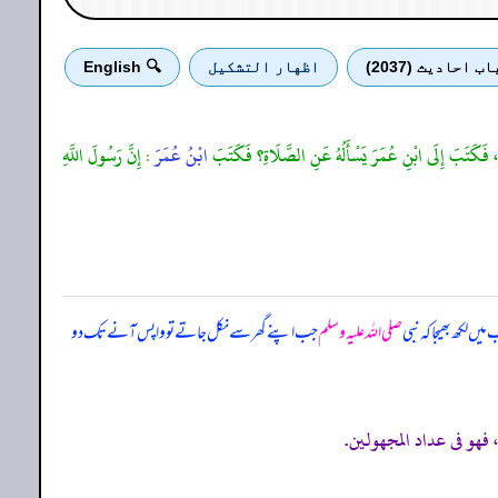
اب احادیث (2037)
اظهار التشكيل
🔍 English
ِسَ، فَكَتَبَ إِلَى ابْنِ عُمَرَ يَسْأَلُهُ عَنِ الصَّلَاةِ؟ فَكَتَبَ
ابْنُ عُمَرَ
: إِنَّ رَسُولَ اللَّهِ
یں لکھ بھیجا کہ نبی
صلی اللہ علیہ وسلم
جب اپنے گھر سے نکل جاتے تو واپس آنے تک دو
 فهو فى عداد المجهولين.