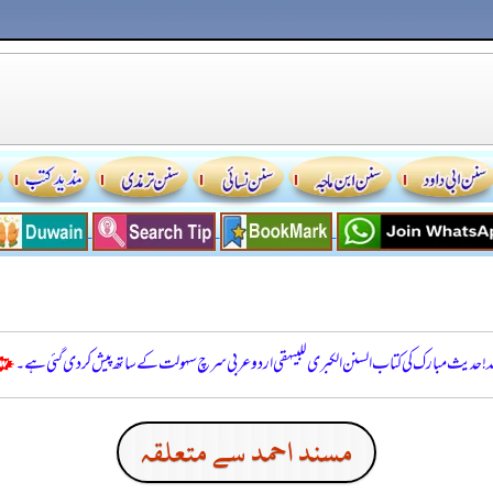
للہ! حدیث مبارک کی کتاب السنن الكبرى للبيهقي اردو عربی سرچ سہولت کے ساتھ پیش کر دی گئی ہے۔
مسند احمد سے متعلقہ