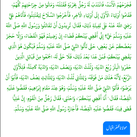
فَجَرَحَهُمْ الْأَسَدُ، فَانْتَدَبَ لَهُ رَجُلٌ بِحَرْبَةٍ فَقَتَلَهُ، وَمَاتُوا مِنْ جِرَاحَتِهِمْ كُلُّهُمْ،
فَقَامُوا أَوْلِيَاءُ الْأَوَّلِ إِلَى أَوْلِيَاءِ الْآخِرِ، فَأَخْرَجُوا السِّلَاحَ لِيَقْتَتِلُوا، فَأَتَاهُمْ عَلِيٌّ
رَضِيَ اللَّهُ عَنْهُ عَلَى تَفِيئَةِ ذَلِكَ، فَقَالَ: تُرِيدُونَ أَنْ تَقَاتَلُوا وَرَسُولُ اللَّهِ صَلَّى اللَّهُ
عَلَيْهِ وَسَلَّمَ حَيٌّ؟ إِنِّي أَقْضِي بَيْنَكُمْ قَضَاءً، إِنْ رَضِيتُمْ فَهُوَ الْقَضَاءُ، وَإِلَّا حَجَزَ
بَعْضُكُمْ عَنْ بَعْضٍ، حَتَّى تَأْتُوا النَّبِيَّ صَلَّى اللَّهُ عَلَيْهِ وَسَلَّمَ فَيَكُونَ هُوَ الَّذِي
يَقْضِي بَيْنَكُمْ، فَمَنْ عَدَا بَعْدَ ذَلِكَ، فَلَا حَقَّ لَهُ، اجْمَعُوا مِنْ قَبَائِلِ الَّذِينَ
حَفَرُوا الْبِئْرَ رُبُعَ الدِّيَةِ، وَثُلُثَ الدِّيَةِ، وَنِصْفَ الدِّيَةِ، وَالدِّيَةَ كَامِلَةً، فَلِلْأَوَّلِ
الرُّبُعُ، لِأَنَّهُ هَلَكَ مَنْ فَوْقَهُ، وَلِلثَّانِي ثُلُثُ الدِّيَةِ، وَلِلثَّالِثِ نِصْفُ الدِّيَةِ، فَأَبَوْا أَنْ
يَرْضَوْا، فَأَتَوْا النَّبِيَّ صَلَّى اللَّهُ عَلَيْهِ وَسَلَّمَ، وَهُوَ عِنْدَ مَقَامِ إِبْرَاهِيمَ، فَقَصُّوا عَلَيْهِ
الْقِصَّةَ، فَقَالَ:" أَنَا أَقْضِي بَيْنَكُمْ"، وَاحْتَبَى، فَقَالَ رَجُلٌ مِنَ الْقَوْمِ: إِنَّ عَلِيًّا
قَضَى فِينَا، فَقَصُّوا عَلَيْهِ الْقِصَّةَ، فَأَجَازَهُ رَسُولُ اللَّهِ صَلَّى اللَّهُ عَلَيْهِ وَسَلَّمَ.
مولانا ظفر اقبال