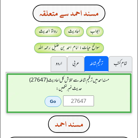
مسند احمد سے متعلقہ
ابواب
احادیث
رواۃ الحدیث
سوانح حیات: امام احمد بن حنبل رحمہ اللہ
تمام کتب
ترقیم شاملہ
عربی
اردو
مسند احمد میں ترقیم شاملہ سے تلاش کل احادیث (27647)
حدیث نمبر لکھیں:
مسند احمد