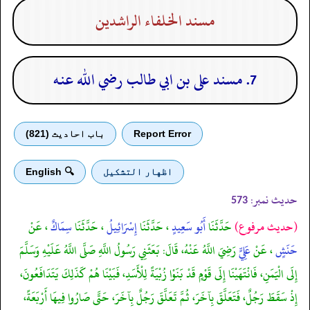
مسند الخلفاء الراشدين
7. مسند على بن ابي طالب رضي الله عنه
Report Error
باب احادیث (821)
اظهار التشكيل
🔍 English
حدیث نمبر:
573
(حديث مرفوع)
حَدَّثَنَا
أَبُو سَعِيدٍ
، حَدَّثَنَا
إِسْرَائِيلُ
، حَدَّثَنَا
سِمَاكٌ
، عَنْ
حَنَشٍ
، عَنْ
عَلِيٍّ
رَضِيَ اللَّهُ عَنْهُ، قَالَ: بَعَثَنِي رَسُولُ اللَّهِ صَلَّى اللَّهُ عَلَيْهِ وَسَلَّمَ
إِلَى الْيَمَنِ، فَانْتَهَيْنَا إِلَى قَوْمٍ قَدْ بَنَوْا زُبْيَةً لِلْأَسَدِ، فَبَيْنَا هُمْ كَذَلِكَ يَتَدَافَعُونَ،
إِذْ سَقَطَ رَجُلٌ، فَتَعَلَّقَ بِآخَرَ، ثُمَّ تَعَلَّقَ رَجُلٌ بِآخَرَ، حَتَّى صَارُوا فِيهَا أَرْبَعَةً،