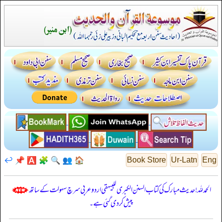
↩️
📌
🅰️
🧩
🔍
👥
🏠
Book Store
Ur-Latn
Eng
الحمدللہ! حدیث مبارک کی کتاب السنن الكبرى للبيهقي اردو عربی سرچ سہولت کے ساتھ
پیش کر دی گئی ہے۔