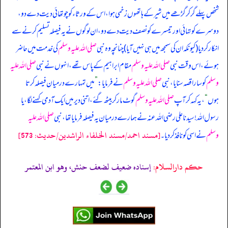
شخص پہلے گر کر گڑھے میں شیر کے ہاتھوں زخمی ہوا، اس کے ورثاء کو چوتھائی دیت دے دو،
دوسرے کو تہائی اور تیسرے کو نصف دیت دے دو، ان لوگوں نے یہ فیصلہ تسلیم کرنے سے
انکار کر دیا (کیونکہ ان کی سمجھ میں ہی نہیں آیا) چنانچہ وہ نبی
صلی اللہ علیہ وسلم
کی خدمت میں حاضر
ہوئے، اس وقت نبی
صلی اللہ علیہ وسلم
مقام ابراہیم کے پاس تھے، انہوں نے نبی
صلی اللہ علیہ
وسلم
کو سارا قصہ سنایا، نبی
صلی اللہ علیہ وسلم
نے فرمایا:
”
میں تمہارے درمیان فیصلہ کرتا
ہوں
“
، یہ کہہ کر آپ
صلی اللہ علیہ وسلم
گوٹ مار کر بیٹھ گئے، اتنی دیر میں ایک آدمی کہنے لگا، یا
رسول اللہ! سیدنا علی رضی اللہ عنہ نے ہمارے درمیان یہ فیصلہ فرمایا تھا، نبی
صلی اللہ علیہ
[مسند احمد/مسند الخلفاء الراشدين/حدیث: 573]
وسلم
نے اسی کو نافذ کر دیا۔
حکم دارالسلام:
إسناده ضعيف لضعف حنش، وهو ابن المعتمر