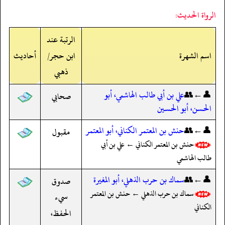
الرواة الحديث:
الرتبة عند
اسم الشهرة
ابن حجر/
أحاديث
ذهبي
👤←👥
علي بن أبي طالب الهاشمي، أبو
صحابي
الحسن، أبو الحسين
👤←👥
حنش بن المعتمر الكناني، أبو المعتمر
مقبول
حنش بن المعتمر الكناني ← علي بن أبي
طالب الهاشمي
👤←👥
سماك بن حرب الذهلي، أبو المغيرة
صدوق
سماك بن حرب الذهلي ← حنش بن المعتمر
سيء
الكناني
الحفظ،