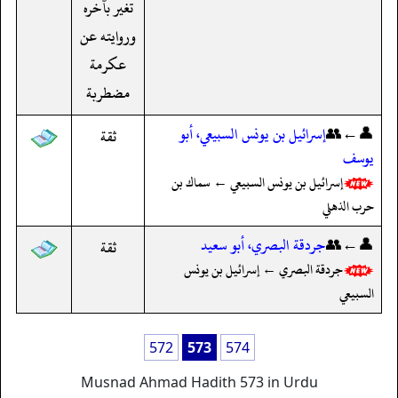
تغير بآخره
وروايته عن
عكرمة
مضطربة
👤←👥
إسرائيل بن يونس السبيعي، أبو
ثقة
يوسف
إسرائيل بن يونس السبيعي ← سماك بن
حرب الذهلي
👤←👥
جردقة البصري، أبو سعيد
ثقة
جردقة البصري ← إسرائيل بن يونس
السبيعي
572
573
574
Musnad Ahmad Hadith 573 in Urdu