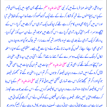
سیدنا علی رضی اللہ عنہ فرماتے ہیں کہ نبی
صلی اللہ علیہ وسلم
نے مجھے یمن بھیجا، میں ایک ایسی قوم
کے پاس پہنچا جنہوں نے شیر کو شکار کرنے کے لئے ایک گڑھا کھود کر اسے ڈھانپ رکھا تھا (شیر آیا
اور اس میں گر پڑا) ابھی وہ یہ کام کر رہے تھے کہ اچانک ایک آدمی اس گڑھے میں گر پڑا، اس کے
پیچھے دوسرا، تیسرا حتی کہ چار آدمی گر پڑے، اس گڑھے میں موجود شیر نے ان سب کو زخمی کر دیا،
یہ دیکھ کر ایک آدمی نے جلدی سے نیزہ پکڑا اور شیر کو دے مارا، شیر ہلاک ہو گیا اور وہ چاروں
آدمی بھی اپنے اپنے زخموں کی تاب نہ لاتے ہوئے دنیا سے چل بسے۔ مقتولین کے اولیاء اسلحہ
نکال کر جنگ کے لئے ایک دوسرے کے آمنے سامنے آ گئے، اتنی دیر میں سیدنا علی رضی اللہ
عنہ آ پہنچے اور کہنے لگے کہ ابھی تو نبی
صلی اللہ علیہ وسلم
حیات ہیں تم ان کی حیات میں باہمی قتل و
قتال کرو گے؟ میں تمہارے درمیان فیصلہ کرتا ہوں، اگر تم اس پر راضی ہو گئے تو سمجھو کہ فیصلہ
ہو گیا اور اگر تم سمجھتے ہو کہ اس سے تمہاری تشفی نہیں ہوئی تو تم نبی
صلی اللہ علیہ وسلم
کے پاس جا
کر اس کا فیصلہ کروا لینا، وہ تمہارے درمیان اس کا فیصلہ کر دیں گے، اس کے بعد جو حد سے تجاوز
کرے گا وہ حق پر نہیں ہو گا۔ فیصلہ یہ ہے کہ ان قبیلوں کے لوگوں نے اس گڑھے کی کھدائی میں
حصہ لیا ہے ان سے چوتھائی دیت، تہائی دیت، نصف دیت اور کامل دیت لے کر جمع کرو اور جو