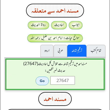
مسند احمد سے متعلقہ
ابواب
احادیث
رواۃ الحدیث
سوانح حیات: امام احمد بن حنبل رحمہ اللہ
تمام کتب
ترقیم شاملہ
عربی
اردو
مسند احمد میں ترقیم شاملہ سے تلاش کل احادیث (27647)
حدیث نمبر لکھیں:
مسند احمد