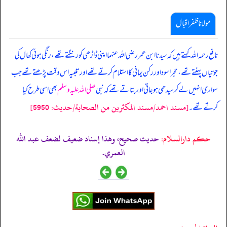
مولانا ظفر اقبال
نافع رحمہ اللہ کہتے ہیں کہ سیدنا ابن عمر رضی اللہ عنہما اپنی ڈاڑھی کو رنگتے تھے، رنگی ہوئی کھال کی
جوتیاں پہنتے تھے، حجر اسود اور رکن یمانی کا استلام کرتے تھے اور تلبیہ اس وقت پڑھتے تھے جب
سواری انہیں لے کر سیدھی ہو جاتی اور بتاتے تھے کہ نبی
صلی اللہ علیہ وسلم
بھی اسی طرح کیا
[مسند احمد/مسند المكثرين من الصحابة/حدیث: 5950]
کرتے تھے۔
حکم دارالسلام:
حديث صحيح، وهذا إسناد ضعيف لضعف عبد الله
العمري.