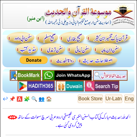
↩️
📌
🅰️
🧩
🔍
👥
🏠
Book Store
Ur-Latn
Eng
الحمدللہ! حدیث مبارک کی کتاب السنن الكبرى للبيهقي اردو عربی سرچ سہولت کے ساتھ
پیش کر دی گئی ہے۔