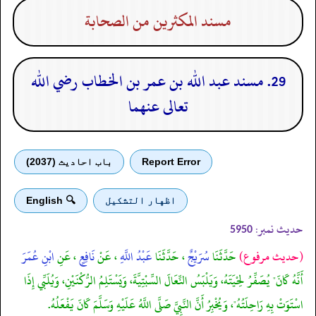
مسند المكثرين من الصحابة
29. مسند عبد الله بن عمر بن الخطاب رضي الله
تعالى عنهما
Report Error
باب احادیث (2037)
اظهار التشكيل
🔍 English
حدیث نمبر:
5950
(حديث مرفوع)
حَدَّثَنَا
سُرَيْجٌ
، حَدَّثَنَا
عَبْدُ اللَّهِ
، عَنْ
نَافِعٍ
، عَنِ
ابْنِ عُمَرَ
أَنَّهُ كَانَ" يُصَفِّرُ لِحْيَتَهُ، وَيَلْبَسُ النِّعَالَ السِّبْتِيَّةَ، وَيَسْتَلِمُ الرُّكْنَيْنِ، وَيُلَبِّي إِذَا
اسْتَوَتْ بِهِ رَاحِلَتُهُ"، وَيُخْبِرُ أَنَّ النَّبِيَّ صَلَّى اللَّهُ عَلَيْهِ وَسَلَّمَ كَانَ يَفْعَلُهُ.