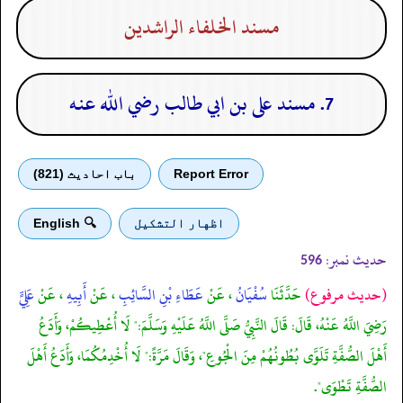
مسند الخلفاء الراشدين
7. مسند على بن ابي طالب رضي الله عنه
Report Error
باب احادیث (821)
اظهار التشكيل
🔍 English
حدیث نمبر:
596
(حديث مرفوع)
حَدَّثَنَا
سُفْيَانُ
، عَنْ
عَطَاءِ بْنِ السَّائِبِ
، عَنْ
أَبِيهِ
، عَنْ
عَلِيٍّ
رَضِيَ اللَّهُ عَنْهُ، قَالَ: قَالَ النَّبِيُّ صَلَّى اللَّهُ عَلَيْهِ وَسَلَّمَ:" لَا أُعْطِيكُمْ، وَأَدَعُ
أَهْلَ الصُّفَّةِ تَلَوَّى بُطُونُهُمْ مِنَ الْجُوعِ"، وَقَالَ مَرَّةً:" لَا أُخْدِمُكُمَا، وَأَدَعُ أَهْلَ
الصُّفَّةِ تَطْوَى".