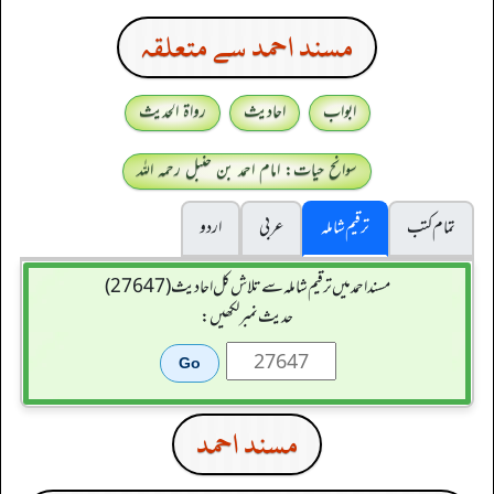
مسند احمد سے متعلقہ
ابواب
احادیث
رواۃ الحدیث
سوانح حیات: امام احمد بن حنبل رحمہ اللہ
تمام کتب
ترقیم شاملہ
عربی
اردو
مسند احمد میں ترقیم شاملہ سے تلاش کل احادیث (27647)
حدیث نمبر لکھیں:
مسند احمد