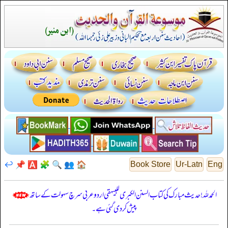
↩️
📌
🅰️
🧩
🔍
👥
🏠
Book Store
Ur-Latn
Eng
الحمدللہ! حدیث مبارک کی کتاب السنن الكبرى للبيهقي اردو عربی سرچ سہولت کے ساتھ
پیش کر دی گئی ہے۔