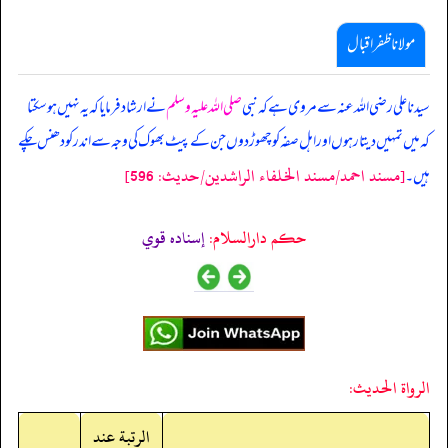
مولانا ظفر اقبال
سیدنا علی رضی اللہ عنہ سے مروی ہے کہ نبی
صلی اللہ علیہ وسلم
نے ارشاد فرمایا کہ یہ نہیں ہو سکتا
کہ میں تمہیں دیتا رہوں اور اہل صفہ کو چھوڑ دوں جن کے پیٹ بھوک کی وجہ سے اندر کو دھنس چکے
[مسند احمد/مسند الخلفاء الراشدين/حدیث: 596]
ہیں۔
حکم دارالسلام:
إسناده قوي
الرواة الحديث:
الرتبة عند