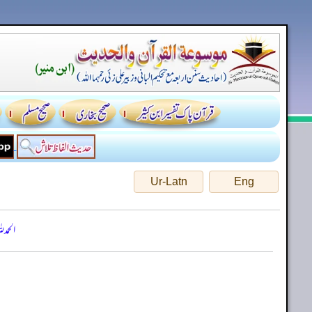
Ur-Latn
Eng
الحمد