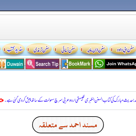
للہ! حدیث مبارک کی کتاب السنن الكبرى للبيهقي اردو عربی سرچ سہولت کے ساتھ پیش کر دی گئی ہے۔
مسند احمد سے متعلقہ