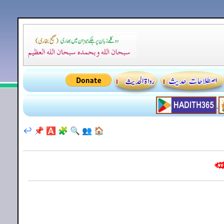
↩️
📌
🅰️
🧩
🔍
👥
🏠