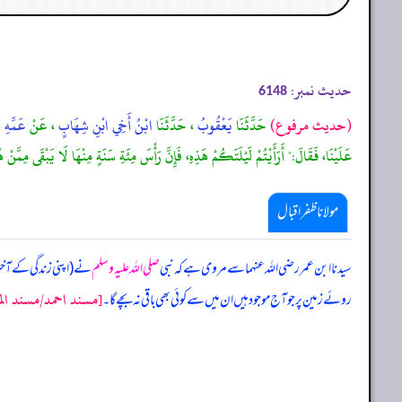
حدیث نمبر:
6148
(حديث مرفوع)
حَدَّثَنَا
يَعْقُوبُ
، حَدَّثَنَا
ابْنُ أَخِي ابْنِ شِهَابٍ
، عَنْ
عَمِّهِ
،
عَلَيْنَا، فَقَالَ:" أَرَأَيْتُمْ لَيْلَتَكُمْ هَذِهِ، فَإِنَّ رَأْسَ مِئَةِ سَنَةٍ مِنْهَا لَا يَبْقَى مِمَّنْ 
مولانا ظفر اقبال
سیدنا ابن عمر رضی اللہ عنہما سے مروی ہے کہ نبی
صلی اللہ علیہ وسلم
نے (اپنی زندگی کے آخری 
[مسند احمد/مسند المك
روئے زمین پر جو آج موجود ہیں ان میں سے کوئی بھی باقی نہ بچے گا۔