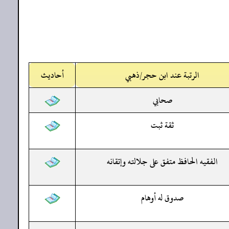
الرتبة عند ابن حجر/ذهبي
أحاديث
صحابي
ثقة ثبت
الفقيه الحافظ متفق على جلالته وإتقانه
صدوق له أوهام