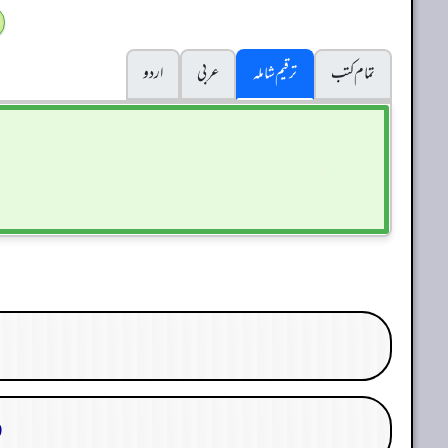
تمام کتب
ترقیم شاملہ
عربی
اردو
29. 