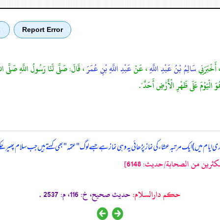
Report Error
ب
 أَخْبَرَنِي
سَالِمُ بْنُ عَبْدِ اللَّهِ
، عَنْ
عَبْدِ اللَّهِ بْنِ عُمَرَ
، قَالَ: صَلَّى لَنَا رَسُولُ اللَّهِ صَلَّى الل
هُوَ الْيَوْمَ عَلَى ظَهْرِ الْأَرْضِ أَحَدٌ".
ایام میں) ایک مرتبہ عشاء کی نماز پڑھائی یہ وہی نماز ہے جسے لوگ " عتمہ " بھی کہتے ہیں جب سلام پھیر چک
ثرين من الصحابة/حدیث: 6148]
حکم دارالسلام:
حديث صحيح، خ: 116، م: 2537 .