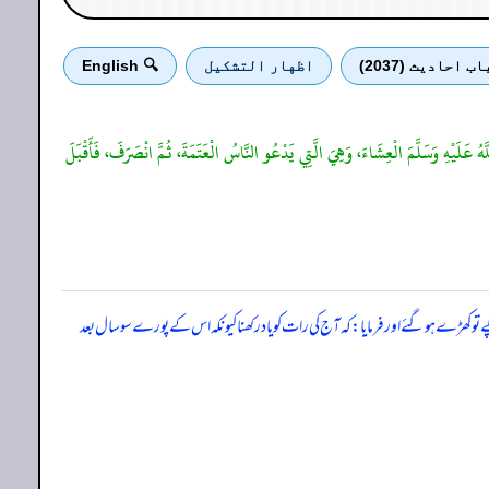
اب احادیث (2037)
اظهار التشكيل
🔍 English
َّهُ عَلَيْهِ وَسَلَّمَ الْعِشَاءَ، وَهِيَ الَّتِي يَدْعُو النَّاسُ الْعَتَمَةَ، ثُمَّ انْصَرَفَ، فَأَقْبَلَ
ے تو کھڑے ہو گئے اور فرمایا: کہ آج کی رات کو یاد رکھنا کیونکہ اس کے پورے سو سال بعد