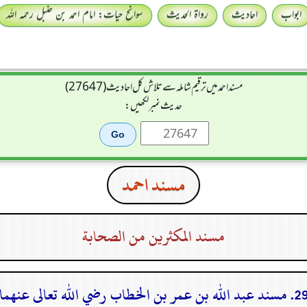
ابواب
احادیث
رواۃ الحدیث
سوانح حیات: امام احمد بن حنبل رحمہ اللہ
مسند احمد میں ترقیم شاملہ سے تلاش کل احادیث (27647)
حدیث نمبر لکھیں:
مسند احمد
مسند المكثرين من الصحابة
مسند عبد الله بن عمر بن الخطاب رضي الله تعالى عنهما