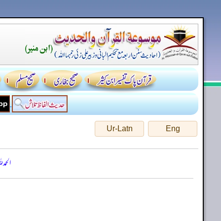
Ur-Latn
Eng
الحمد