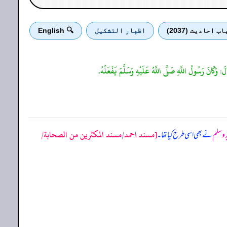
اب احادیث (2037)
اظهار التشكيل
🔍 English
: وَكَانَ رَسُولُ اللَّهِ صَلَّى اللَّهُ عَلَيْهِ وَسَلَّمَ يَفْعَلُهُ.
[مسند احمد/مسند المكثرين من الصحابة/
ہ وسلم
نے بھی اسی طرح کیا تھا۔