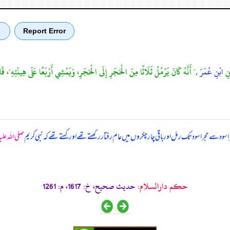
Report Error
ب
نِ
ابْنِ عُمَرَ
," أَنَّهُ كَانَ يَرْمُلُ ثَلَاثًا مِنَ الْحَجَرِ إِلَى الْحَجَرِ، وَيَمْشِي أَرْبَعًا عَلَى هِينَتِهِ"، قَالَ
اسود سے حجر اسود تک رمل اور باقی چار چکروں میں عام رفتار رکھتے تھے اور کہتے تھے کہ نبی کریم
صلی اللہ علی
حکم دارالسلام:
حديث صحيح، خ: 1617، م: 1261