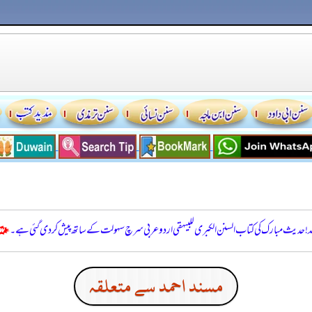
للہ! حدیث مبارک کی کتاب السنن الكبرى للبيهقي اردو عربی سرچ سہولت کے ساتھ پیش کر دی گئی ہے۔
مسند احمد سے متعلقہ