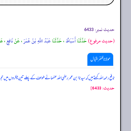
حدیث نمبر:
6433
(حديث مرفوع)
حَدَّثَنَا
أَسْبَاطٌ
، حَدَّثَنَا
عَبْدُ اللَّهِ بْنُ عُمَرَ
، عَنْ
نَافِعٍ
، عَ
مولانا ظفر اقبال
نافع رحمہ اللہ کہتے ہیں کہ سیدنا ابن عمر رضی اللہ عنہما نے طواف کے پہلے تین چکروں میں حجر 
حدیث: 6433]