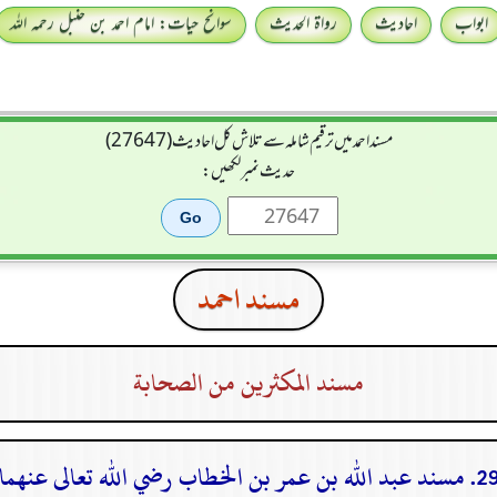
ابواب
احادیث
رواۃ الحدیث
سوانح حیات: امام احمد بن حنبل رحمہ اللہ
مسند احمد میں ترقیم شاملہ سے تلاش کل احادیث (27647)
حدیث نمبر لکھیں:
مسند احمد
مسند المكثرين من الصحابة
مسند عبد الله بن عمر بن الخطاب رضي الله تعالى عنهما