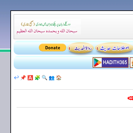
↩️
📌
🅰️
🧩
🔍
👥
🏠