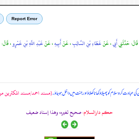
Report Error
قَالَ: حَدَّثَنِي
أَبِي
، عَنْ
عَطَاءِ بْنِ السَّائِبِ
، عَنْ
أَبِيهِ
، عَنْ
عَبْدِ اللَّهِ بْنِ عَمْرٍو
، قَالَ: قَ
[مسند احمد/مسند المكثرين من ا
کی عبادت کرو سلام کو پھیلاؤ کھانا کھلاؤ اور جنت میں داخل ہوجاؤ۔
حکم دارالسلام:
صحيح لغيره، وهذا إسناد ضعيف