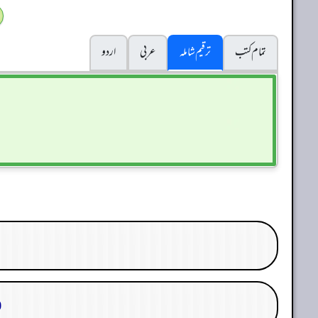
تمام کتب
ترقیم شاملہ
عربی
اردو
30. م