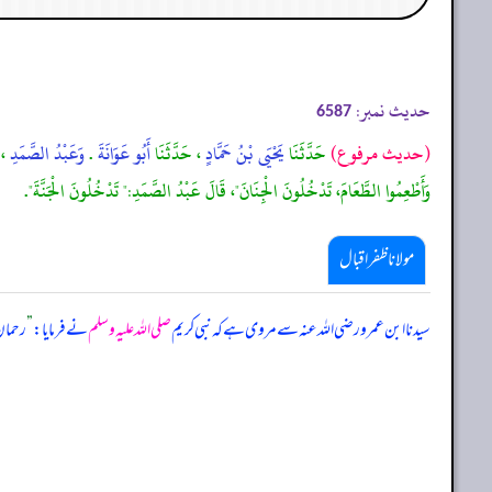
حدیث نمبر:
6587
(حديث مرفوع)
حَدَّثَنَا
يَحْيَى بْنُ حَمَّادٍ
، حَدَّثَنَا
أَبُو عَوَانَةَ
.
وَعَبْدُ الصَّمَدِ
، 
وَأَطْعِمُوا الطَّعَامَ، تَدْخُلُونَ الْجِنَانَ"، قَالَ عَبْدُ الصَّمَدِ:" تَدْخُلُونَ الْجَنَّةَ".
مولانا ظفر اقبال
سیدنا ابن عمرو رضی اللہ عنہ سے مروی ہے کہ نبی کریم
صلی اللہ علیہ وسلم
نے فرمایا:
”
رحمان 