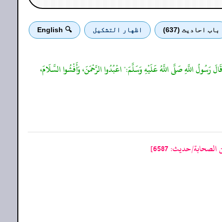
باب احادیث (637)
اظهار التشكيل
🔍 English
الَ رَسُولُ اللَّهِ صَلَّى اللَّهُ عَلَيْهِ وَسَلَّمَ:" اعْبُدُوا الرَّحْمَنَ، وَأَفْشُوا السَّلَامَ،
لصحابة/حدیث: 6587]