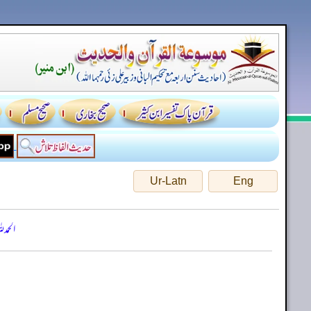
Ur-Latn
Eng
الحمد