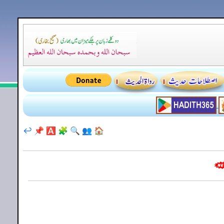
↩️
📌
🅰️
🧩
🔍
👥
🏠