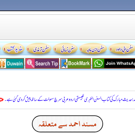
للہ! حدیث مبارک کی کتاب السنن الكبرى للبيهقي اردو عربی سرچ سہولت کے ساتھ پیش کر دی گئی ہے۔
مسند احمد سے متعلقہ