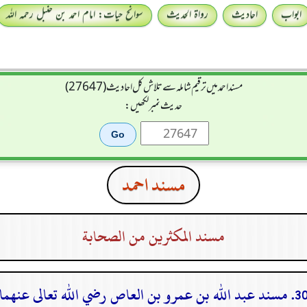
ابواب
احادیث
رواۃ الحدیث
سوانح حیات: امام احمد بن حنبل رحمہ اللہ
مسند احمد میں ترقیم شاملہ سے تلاش کل احادیث (27647)
حدیث نمبر لکھیں:
مسند احمد
مسند المكثرين من الصحابة
سند عبد الله بن عمرو بن العاص رضي الله تعالى عنهما