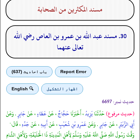
مسند المكثرين من الصحابة
30. مسند عبد الله بن عمرو بن العاص رضي الله
تعالى عنهما
Report Error
باب احادیث (637)
اظهار التشكيل
🔍 English
حدیث نمبر:
6697
(حديث مرفوع)
حَدَّثَنَا
يَزِيدُ
، أَخْبَرَنَا
حَجَّاجٌ
، عَنْ
عَطَاءٍ
، عَنْ
جَابِرٍ
. وَعَنْ
أَبِي الزُّبَيْرِ
، عَنْ
جَابِرٍ
. وَعَنْ
عَمْرِو بْنِ شُعَيْبٍ
، عَنْ
أَبِيهِ
، عَنْ
جَدِّهِ
، قَالَ:"
وَقَّتَ رَسُولُ اللَّهِ صَلَّى اللَّهُ عَلَيْهِ وَسَلَّمَ لِأَهْلِ الْمَدِينَةِ ذَا الْحُلَيْفَةِ، وَلِأَهْلِ الشَّامِ