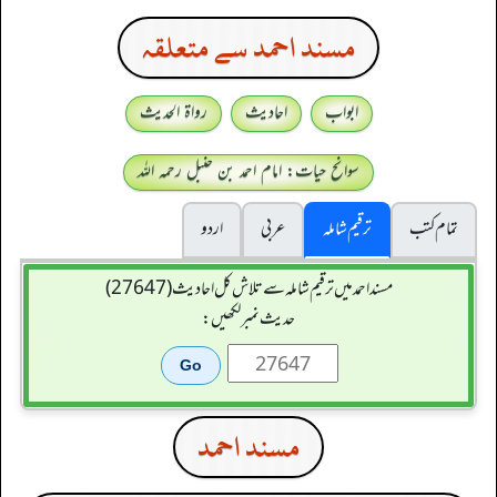
مسند احمد سے متعلقہ
ابواب
احادیث
رواۃ الحدیث
سوانح حیات: امام احمد بن حنبل رحمہ اللہ
تمام کتب
ترقیم شاملہ
عربی
اردو
مسند احمد میں ترقیم شاملہ سے تلاش کل احادیث (27647)
حدیث نمبر لکھیں:
مسند احمد