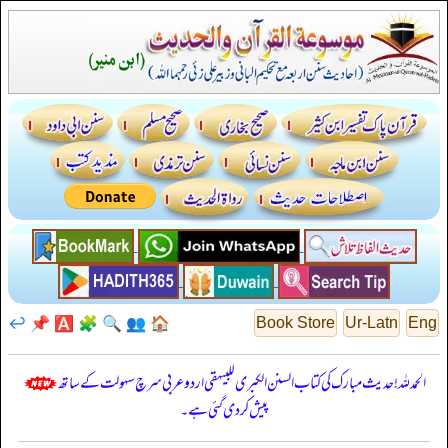
↩️
📌
🅰️
🧩
🔍
👥
🏠
Book Store
Ur-Latn
Eng
الحمدللہ! حدیث مبارک کی کتاب السنن الكبرى للبيهقي اردو عربی سرچ سہولت کے ساتھ
پیش کر دی گئی ہے۔