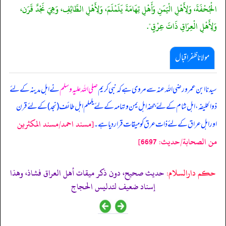
الْجُحْفَةَ، وَلِأَهْلِ الْيَمَنِ وَأَهْلِ تِهَامَةَ يَلَمْلَمَ، وَلِأَهْلِ الطَّائِفِ، وَهِيَ نَجْدٌ قَرَن،
وَلِأَهْلِ الْعِرَاقِ ذَاتَ عِرْقٍ".
مولانا ظفر اقبال
سیدنا ابن عمرو رضی اللہ عنہ سے مروی ہے کہ نبی کریم
صلی اللہ علیہ وسلم
نے اہل مدینہ کے لئے
ذوالحلیفہ، اہل شام کے لئے جحفہ اہل یمن وتہامہ کے لئے یلملم اہل طائف (نجد) کے لئے قرن
[مسند احمد/مسند المكثرين
اور اہل عراق کے لئے ذات عرق کو میقات قرار دیا ہے۔
من الصحابة/حدیث: 6697]
حکم دارالسلام:
حديث صحيح، دون ذكر ميقات أهل العراق فشاذ، وهذا
إسناد ضعيف لتدليس الحجاج