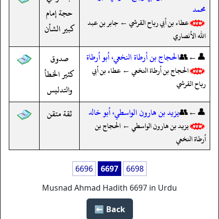
محمد
حجة إمام
عطاء بن أبي رباح القرشي ← جابر بن عبد
كبير الشأن
الله الأنصاري
👤←👥
الحجاج بن أرطاة النخعي، أبو أرطاة
صدوق
الحجاج بن أرطاة النخعي ← عطاء بن أبي
كثير الخطأ
رباح القرشي
والتدليس
👤←👥
يزيد بن هارون الواسطي، أبو خالد
ثقة متقن
يزيد بن هارون الواسطي ← الحجاج بن
أرطاة النخعي
6696
6697
6698
Musnad Ahmad Hadith 6697 in Urdu
Back ⬅️