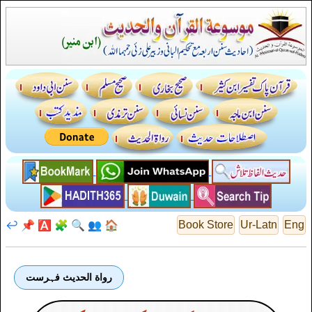
↩️
📌
🅰️
🧩
🔍
👥
🏠
Book Store
Ur-Latn
Eng
رواة الحديث فہرست