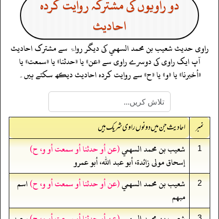
دو راویوں کی مشترکہ روایت کردہ
احادیث
راوی حدیث
شعيب بن محمد السهمي
کی دیگر رواۃ سے مشترک احادیث
آپ ایک راوی کی دوسرے راوی سے «عن» یا «حدثنا» یا «سمعت» یا
«أخبرنا» یا «و» یا «ح» سے روایت کردہ احادیث دیکھ سکتے ہیں۔
نمبر
احادیث جن میں دونوں راوی شریک ہیں
شعيب بن محمد السهمي
(عن أو حدثنا أو سمعت أو و، ح)
1
إسحاق مولى زائدة، أبو عبد الله، أبو عمرو
شعيب بن محمد السهمي
(عن أو حدثنا أو سمعت أو و، ح)
اسم
2
مبهم
شعيب بن محمد السهمي
(عن أو حدثنا أو سمعت أو و، ح)
سعيد
3