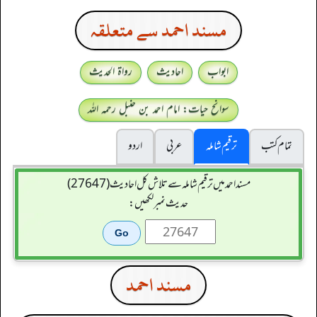
مسند احمد سے متعلقہ
ابواب
احادیث
رواۃ الحدیث
سوانح حیات: امام احمد بن حنبل رحمہ اللہ
تمام کتب
ترقیم شاملہ
عربی
اردو
مسند احمد میں ترقیم شاملہ سے تلاش کل احادیث (27647)
حدیث نمبر لکھیں:
مسند احمد