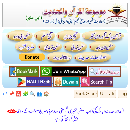
↩️
📌
🅰️
🧩
🔍
👥
🏠
Book Store
Ur-Latn
Eng
الحمدللہ! حدیث مبارک کی کتاب السنن الكبرى للبيهقي اردو عربی سرچ سہولت کے ساتھ
پیش کر دی گئی ہے۔