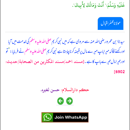
عَلَيْهِ وَسَلَّمَ:" أَنْتَ وَمَالُكَ لِأَبِيكَ".
مولانا ظفر اقبال
سیدنا ابن عمرو رضی اللہ عنہ سے مروی ہے کہ میں نبی کریم
صلی اللہ علیہ وسلم
کی خدمت میں آیا
اور کہنے لگا کہ میرا باپ میرے مال پر قبضہ کرنا چاہتا ہے نبی کریم
صلی اللہ علیہ وسلم
نے فرمایا:
”
تو
[مسند احمد/مسند المكثرين من الصحابة/حدیث:
اور تیرا مال تیرے باپ کا ہے۔
6902]
حکم دارالسلام:
حسن لغيره.