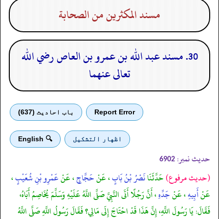
مسند المكثرين من الصحابة
30. مسند عبد الله بن عمرو بن العاص رضي الله
تعالى عنهما
Report Error
باب احادیث (637)
اظهار التشكيل
🔍 English
حدیث نمبر:
6902
(حديث مرفوع)
حَدَّثَنَا
نَصْرُ بْنُ بَابٍ
، عَنْ
حَجَّاجٍ
، عَنْ
عَمْرِو بْنِ شُعَيْبٍ
،
عَنْ
أَبِيهِ
، عَنْ
جَدِّهِ
، أَنَّ رَجُلًا أَتَى النَّبِيَّ صَلَّى اللَّهُ عَلَيْهِ وَسَلَّمَ يُخَاصِمُ أَبَاهُ،
فَقَالَ: يَا رَسُولَ اللَّهِ، إِنَّ هَذَا قَدْ احْتَاجَ إِلَى مَالِي؟ فَقَالَ رَسُولُ اللَّهِ صَلَّى اللَّهُ