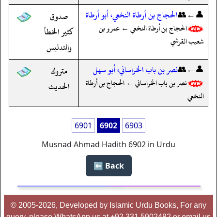
👤←👥
الحجاج بن أرطاة النخعي، أبو أرطاة
صدوق
الحجاج بن أرطاة النخعي ← عمرو بن
كثير الخطأ
شعيب القرشي
والتدليس
👤←👥
نصر بن باب الخراساني، أبو سهل
متروك
نصر بن باب الخراساني ← الحجاج بن أرطاة
الحديث
النخعي
6901
6902
6903
Musnad Ahmad Hadith 6902 in Urdu
Back ⬅️
© 2005-2026, Developed by Islamic Urdu Books, For any
query, please WhatsApp us at +92 331 5902482 or email us