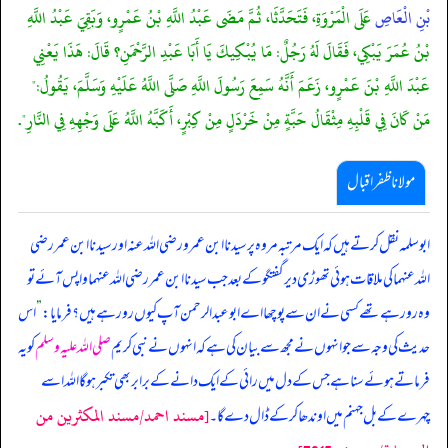
بْنِ الْعَاصِ
عَلَى الْمَرْوَةِ، فَتَحَدَّثَا، ثُمَّ مَضَى عَبْدُ اللَّهِ بْنُ عَمْرٍو، وَبَقِيَ عَبْدُ اللَّهِ
بْنُ عُمَرَ يَبْكِي، فَقَالَ لَهُ رَجُلٌ: مَا يُبْكِيكَ يَا أَبَا عَبْدِ الرَّحْمَنِ؟ قَالَ: هَذَا يَعْنِي
عَبْدَ اللَّهِ بْنَ عَمْرٍو، زَعَمَ أَنَّهُ سَمِعَ رَسُولَ اللَّهِ صَلَّى اللَّهُ عَلَيْهِ وَسَلَّمَ، يَقُولُ:"
مَنْ كَانَ فِي قَلْبِهِ مِثْقَالُ حَبَّةٍ مِنْ خَرْدَلٍ مِنْ كِبْرٍ، أَكَبَّهُ اللَّهُ عَلَى وَجْهِهِ فِي النَّارِ".
مولانا ظفر اقبال
ابوسلمہ نقل کرتے ہیں کہ ایک مرتبہ مروہ پر سیدنا ابن عمرو رضی اللہ عنہ اور سیدنا ابن عمر رضی
اللہ عنہما کی ملاقات ہوئی تھوڑی دیر گفتگو کے بعدجب سیدنا ابن عمر رضی اللہ عنہما واپس آئے تو
وہ رو رہے تھے کسی نے ان سے پوچھا اے ابوعبدالرحمن آپ کیوں رو رہے ہیں؟ فرمایا:
”
اس
حدیث کی وجہ سے جو انہوں نے مجھ سے بیان کی ہے کہ انہوں نے نبی کریم
صلی اللہ علیہ وسلم
کو یہ
فرماتے ہوئے سنا ہے جس کے دل میں رائی کے ایک دانے کے برابر بھی تکبر ہو گا اللہ اسے
[مسند احمد/مسند المكثرين من
چہرے کے بل جہنم میں اوندھا کر کے ڈال دے گا۔