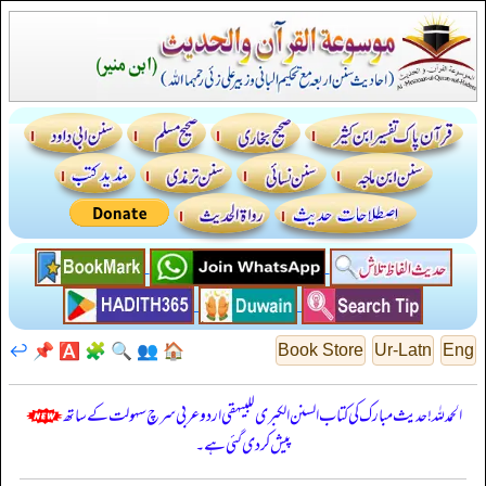
↩️
📌
🅰️
🧩
🔍
👥
🏠
Book Store
Ur-Latn
Eng
الحمدللہ! حدیث مبارک کی کتاب السنن الكبرى للبيهقي اردو عربی سرچ سہولت کے ساتھ
پیش کر دی گئی ہے۔