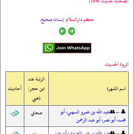
الصحابة/حدیث: 7015]
حکم دارالسلام:
إسناده صحيح.
الرواة الحديث:
الرتبة عند
اسم الشهرة
ابن حجر/
أحاديث
ذهبي
👤←👥
عبد الله بن عمرو السهمي، أبو
صحابي
محمد، أبو نصر، أبو عبد الرحمن
👤←👥
عبد الله بن عمر العدوي، أبو عبد
صحابي