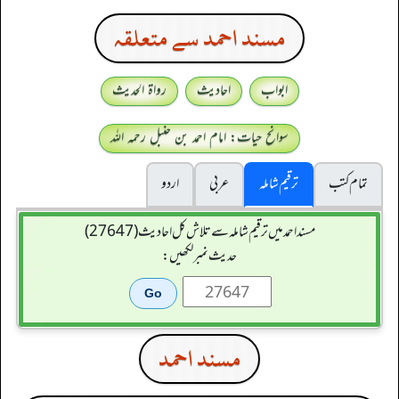
مسند احمد سے متعلقہ
ابواب
احادیث
رواۃ الحدیث
سوانح حیات: امام احمد بن حنبل رحمہ اللہ
تمام کتب
ترقیم شاملہ
عربی
اردو
مسند احمد میں ترقیم شاملہ سے تلاش کل احادیث (27647)
حدیث نمبر لکھیں:
مسند احمد