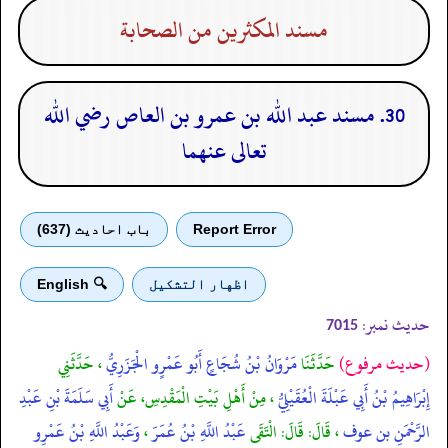
مسند المكثرين من الصحابة
30. مسند عبد الله بن عمرو بن العاص رضي الله
تعالى عنهما
Report Error
باب احادیث (637)
اظهار التشكيل
🔍 English
حدیث نمبر:
7015
(حديث مرفوع)
حَدَّثَنَا
مَرْوَانُ بْنُ شُجَاعٍ أَبُو عَمْرٍو الْجَزَرِيُّ
، حَدَّثَنِي
إِبْرَاهِيمُ بْنُ أَبِي عَبْلَةَ الْعُقَيْلِيُّ
، مِنْ أَهْلِ بَيْتِ الْمَقْدِسِ، عَنْ
أَبِي سَلَمَةَ بْنِ عَبْدِ
الرَّحْمَنِ بن عوف
، قَالَ: قَالَ: الْتَقَى
عَبْدُ اللَّهِ بْنُ عُمَرَ
،
وَعَبْدُ اللَّهِ بْنُ عَمْرِو