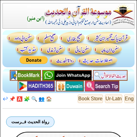
↩️
📌
🅰️
🧩
🔍
👥
🏠
Book Store
Ur-Latn
Eng
رواة الحديث فہرست