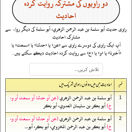
دو راویوں کی مشترکہ روایت کردہ
احادیث
راوی حدیث
أبو سلمة بن عبد الرحمن الزهري، أبو سلمة
کی دیگر رواۃ سے
مشترک احادیث
آپ ایک راوی کی دوسرے راوی سے «عن» یا «حدثنا» یا «سمعت» یا
«أخبرنا» یا «و» یا «ح» سے روایت کردہ احادیث دیکھ سکتے ہیں۔
نمبر
احادیث جن میں دونوں راوی شریک ہیں
أبو سلمة بن عبد الرحمن الزهري
(عن أو حدثنا أو سمعت أو و،
1
ح)
أبو بكر بن سليمان العدوي، أبو بكر
أبو سلمة بن عبد الرحمن الزهري
(عن أو حدثنا أو سمعت أو و،
2
ح)
أبو بكر بن عبد الرحمن المخزومي، أبو بكر، أبو...