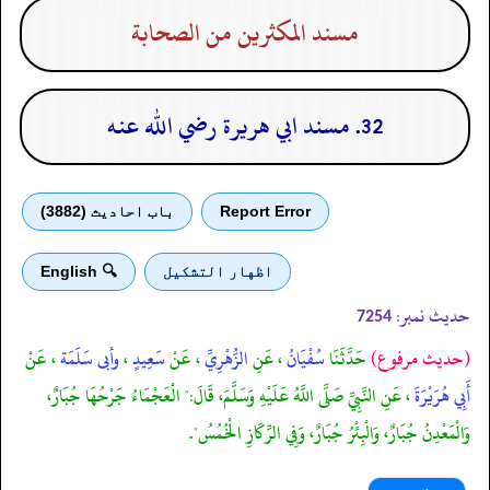
مسند المكثرين من الصحابة
32. مسند ابي هريرة رضي الله عنه
Report Error
باب احادیث (3882)
اظهار التشكيل
🔍 English
حدیث نمبر:
7254
(حديث مرفوع)
حَدَّثَنَا
سُفْيَانُ
، عَنِ
الزُّهْرِيِّ
، عَنْ
سَعِيدٍ
،
وأبى سَلَمَة
، عَنْ
أَبِي هُرَيْرَةَ
، عَنِ النَّبِيِّ صَلَّى اللَّهُ عَلَيْهِ وَسَلَّمَ، قَالَ:" الْعَجْمَاءُ جَرْحُهَا جُبَارٌ،
وَالْمَعْدِنُ جُبَارٌ، وَالْبِئْرُ جُبَارٌ، وَفِي الرِّكَازِ الْخُمُسُ".