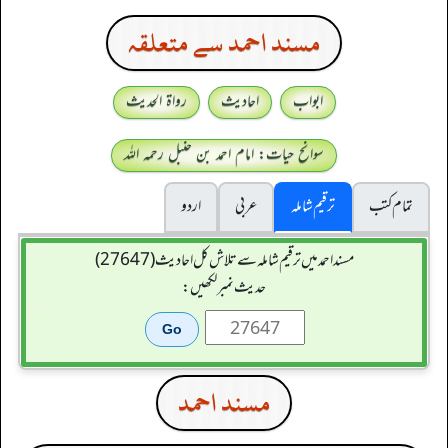
مسند احمد سے متعلقہ
ابواب
احادیث
رواۃ الحدیث
سوانح حیات: امام احمد بن حنبل رحمہ اللہ
تمام کتب
ترقیم شاملہ
عربی
اردو
مسند احمد میں ترقیم شاملہ سے تلاش کل احادیث (27647)
حدیث نمبر لکھیں:
مسند احمد