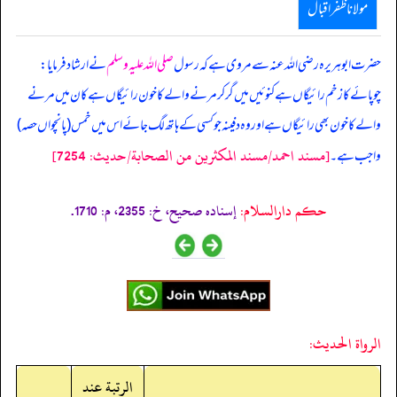
مولانا ظفر اقبال
حضرت ابوہریرہ رضی اللہ عنہ سے مروی ہے کہ رسول
صلی اللہ علیہ وسلم
نے ارشاد فرمایا:
چوپائے کا زخم رائیگاں ہے کنوئیں میں گر کر مرنے والے کا خون رائیگاں ہے کان میں مرنے
والے کا خون بھی رائیگاں ہے اور وہ دفینہ جو کسی کے ہاتھ لگ جائے اس میں خمس (پانچواں حصہ)
[مسند احمد/مسند المكثرين من الصحابة/حدیث: 7254]
واجب ہے۔
حکم دارالسلام:
إسناده صحيح، خ: 2355، م: 1710.
الرواة الحديث:
الرتبة عند