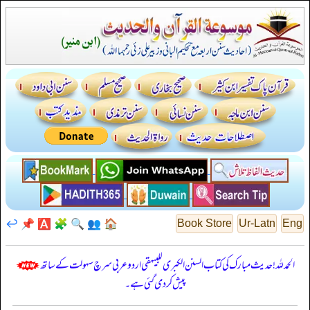
↩️
📌
🅰️
🧩
🔍
👥
🏠
Book Store
Ur-Latn
Eng
الحمدللہ! حدیث مبارک کی کتاب السنن الكبرى للبيهقي اردو عربی سرچ سہولت کے ساتھ
پیش کر دی گئی ہے۔