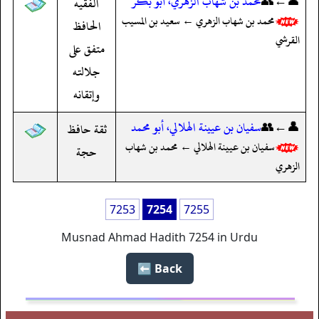
👤←👥
محمد بن شهاب الزهري، أبو بكر
الفقيه
محمد بن شهاب الزهري ← سعيد بن المسيب
الحافظ
القرشي
متفق على
جلالته
وإتقانه
👤←👥
سفيان بن عيينة الهلالي، أبو محمد
ثقة حافظ
سفيان بن عيينة الهلالي ← محمد بن شهاب
حجة
الزهري
7253
7254
7255
Musnad Ahmad Hadith 7254 in Urdu
Back ⬅️