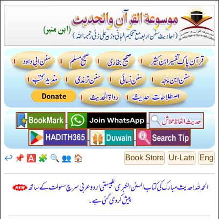
↩️
📌
🅰️
🧩
🔍
👥
🏠
Book Store
Ur-Latn
Eng
الحمدللہ! حدیث مبارک کی کتاب السنن الكبرى للبيهقي اردو عربی سرچ سہولت کے ساتھ
پیش کر دی گئی ہے۔