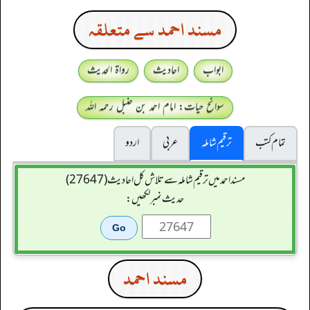
مسند احمد سے متعلقہ
ابواب
احادیث
رواۃ الحدیث
سوانح حیات: امام احمد بن حنبل رحمہ اللہ
تمام کتب
ترقیم شاملہ
عربی
اردو
مسند احمد میں ترقیم شاملہ سے تلاش کل احادیث (27647)
حدیث نمبر لکھیں:
مسند احمد