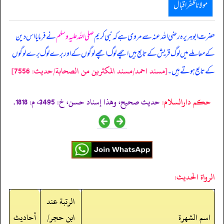
مولانا ظفر اقبال
حضرت ابوہریرہ رضی اللہ عنہ سے مروی ہے کہ نبی کریم
صلی اللہ علیہ وسلم
نے فرمایا اس دین
کے معاملے میں لوگ قریش کے تابع ہیں اچھے لوگ اچھے لوگوں کے اور برے لوگ برے لوگوں
[مسند احمد/مسند المكثرين من الصحابة/حدیث: 7556]
کے تابع ہوتے ہیں۔
حکم دارالسلام:
حديث صحيح، وهذا إسناد حسن، خ: 3495، م: 1818.
الرواة الحديث:
الرتبة عند
اسم الشهرة
ابن حجر/
أحاديث