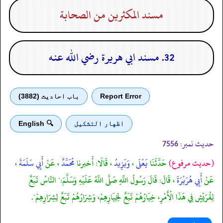
مسند المكثرين من الصحابة
32. مسند ابي هريرة رضي الله عنه
Report Error
باب احادیث (3882)
اظهار التشكيل
🔍 English
حدیث نمبر:
7556
(حديث مرفوع)
حَدَّثَنَا
يَعْلَى
،
وَيَزِيدُ
، قَالَا: أَخبرنا
مُحَمَّدٌ
، عَنْ
أَبِي سَلَمَةَ
،
عَنْ
أَبِي هُرَيْرَةَ
، قَالَ: قَالَ رَسُولُ اللَّهِ صَلَّى اللَّهُ عَلَيْهِ وَسَلَّمَ:" النَّاسُ تَبَعٌ
لِقُرَيْشٍ فِي هَذَا الْأَمْرِ، خِيَارُهُمْ تَبَعٌ لِخِيَارِهِمْ، وَشِرَارُهُمْ تَبَعٌ لِشِرَارِهِمْ".