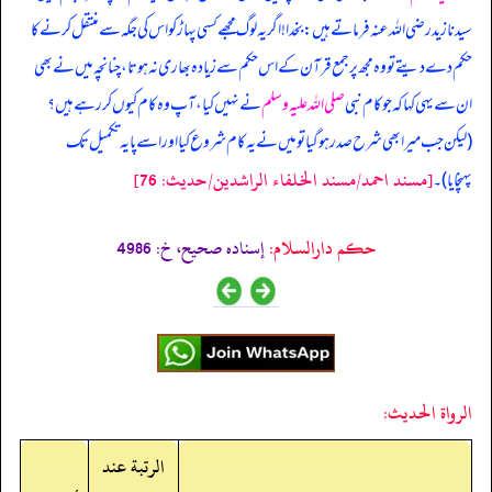
سیدنا زید رضی اللہ عنہ فرماتے ہیں: بخدا! اگر یہ لوگ مجھے کسی پہاڑ کو اس کی جگہ سے منتقل کرنے کا
حکم دے دیتے تو وہ مجھ پر جمع قرآن کے اس حکم سے زیادہ بھاری نہ ہوتا، چنانچہ میں نے بھی
ان سے یہی کہا کہ جو کام نبی
صلی اللہ علیہ وسلم
نے نہیں کیا، آپ وہ کام کیوں کر رہے ہیں؟
(لیکن جب میرا بھی شرح صدر ہو گیا تو میں نے یہ کام شروع کیا اور اسے پایہ تکمیل تک
[مسند احمد/مسند الخلفاء الراشدين/حدیث: 76]
پہنچایا)۔
حکم دارالسلام:
إسناده صحيح، خ: 4986
الرواة الحديث:
الرتبة عند