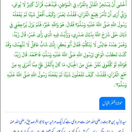
أَخْشَى أَنْ يَسْتَحِرَّ الْقَتْلُ بِالْقُرَّاءِ فِي الْمَوَاطِنِ، فَيَذْهَبَ قُرْآنٌ كَثِيرٌ لَا يُوعَى،
وَإِنِّي أَرَى أَنْ تَأْمُرَ بِجَمْعِ الْقُرْآنِ، فَقُلْتُ لِعُمَرَ: وَكَيْفَ أَفْعَلُ شَيْئًا لَمْ يَفْعَلْهُ
رَسُولُ اللَّهِ صَلَّى اللَّهُ عَلَيْهِ وَسَلَّمَ؟ فَقَالَ: هُوَ وَاللَّهِ خَيْرٌ، فَلَمْ يَزَلْ يُرَاجِعُنِي فِي
ذَلِكَ حَتَّى شَرَحَ اللَّهُ بِذَلِكَ صَدْرِي، وَرَأَيْتُ فِيهِ الَّذِي رَأَى عُمَرُ، قَالَ زَيْدٌ:
وَعُمَرُ عِنْدَهُ جَالِسٌ لَا يَتَكَلَّمُ، فَقَالَ أَبُو بَكْرٍ: إِنَّكَ شَابٌّ عَاقِلٌ لَا نَتَّهِمُكَ، وَقَدْ
كُنْتَ تَكْتُبُ الْوَحْيَ لِرَسُولِ اللَّهِ صَلَّى اللَّهُ عَلَيْهِ وَسَلَّمَ، فَاجْمَعْهُ. قَالَ زَيْدٌ:
فَوَاللَّهِ لَوْ كَلَّفُونِي نَقْلَ جَبَلٍ مِنَ الْجِبَالِ، مَا كَانَ بِأَثْقَلَ عَلَيَّ مِمَّا أَمَرَنِي بِهِ مِنْ
جَمْعِ الْقُرْآنِ، فَقُلْتُ: كَيْفَ تَفْعَلُونَ شَيْئًا لَمْ يَفْعَلْهُ رَسُولُ اللَّهِ صَلَّى اللَّهُ عَلَيْهِ
وَسَلَّمَ؟".
مولانا ظفر اقبال
سیدنا زید بن ثابت رضی اللہ عنہ سے مروی ہے کہ ایک مرتبہ سیدنا ابوبکر صدیق رضی اللہ عنہ
نے میرے پاس جنگ یمامہ کے شہداء کی خبر دے کر قاصد کو بھیجا، میں جب ان کی خدمت میں