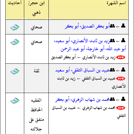
اسم الشهرة
ابن حجر/
أحاديث
ذهبي
👤←👥
أبو بكر الصديق، أبو بكر
صحابي
👤←👥
زيد بن ثابت الأنصاري، أبو سعيد،
صحابي
أبو عبد الله، أبو خارجة، أبو عبد الرحمن
زيد بن ثابت الأنصاري ← أبو بكر الصديق
👤←👥
عبيد بن السباق الثقفي، أبو سعيد
ثقة
عبيد بن السباق الثقفي ← زيد بن ثابت
الأنصاري
👤←👥
محمد بن شهاب الزهري، أبو بكر
الفقيه
محمد بن شهاب الزهري ← عبيد بن السباق
الحافظ
الثقفي
متفق على
جلالته