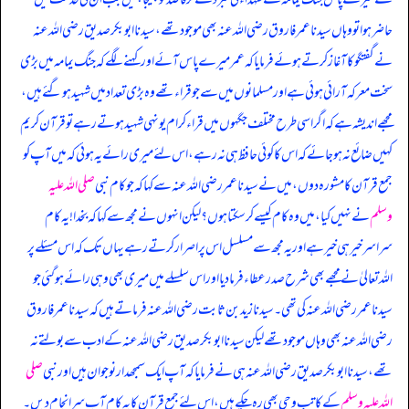
حاضر ہوا تو وہاں سیدنا عمر فاروق رضی اللہ عنہ بھی موجود تھے، سیدنا ابوبکر صدیق رضی اللہ عنہ
نے گفتگو کا آغاز کرتے ہوئے فرمایا کہ عمر میرے پاس آئے اور کہنے لگے کہ جنگ یمامہ میں بڑی
سخت معرکہ آرائی ہوئی ہے اور مسلمانوں میں سے جو قراء تھے وہ بڑی تعداد میں شہید ہو گئے ہیں،
مجھے اندیشہ ہے کہ اگر اسی طرح مختلف جگہوں میں قراء کرام یونہی شہید ہوتے رہے تو قرآن کریم
کہیں ضائع نہ ہو جائے کہ اس کا کوئی حافظ ہی نہ رہے، اس لئے میری رائے یہ ہوئی کہ میں آپ کو
جمع قرآن کا مشورہ دوں، میں نے سیدنا عمر رضی اللہ عنہ سے کہا کہ جو کام نبی
صلی اللہ علیہ
وسلم
نے نہیں کیا، میں وہ کام کیسے کر سکتا ہوں؟ لیکن انہوں نے مجھ سے کہا کہ بخدا! یہ کام
سراسر خیر ہی خیر ہے اور یہ مجھ سے مسلسل اس پر اصرار کرتے رہے یہاں تک کہ اس مسئلے پر
اللہ تعالیٰ نے مجھے بھی شرح صدر عطاء فرما دیا اور اس سلسلے میں میری بھی وہی رائے ہو گئی جو
سیدنا عمر رضی اللہ عنہ کی تھی۔ سیدنا زید بن ثابت رضی اللہ عنہ فرماتے ہیں کہ سیدنا عمر فاروق
رضی اللہ عنہ بھی وہاں موجود تھے لیکن سیدنا ابوبکر صدیق رضی اللہ عنہ کے ادب سے بولتے نہ
تھے، سیدنا ابوبکر صدیق رضی اللہ عنہ ہی نے فرمایا کہ آپ ایک سمجھدار نوجوان ہیں اور نبی
صلی
اللہ علیہ وسلم
کے کاتب وحی بھی رہ چکے ہیں، اس لئے جمع قرآن کا یہ کام آپ سر انجام دیں۔