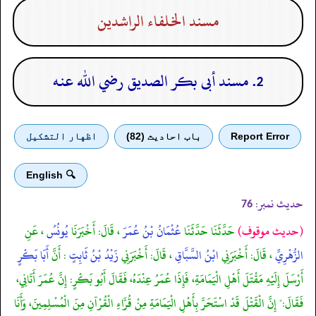
مسند الخلفاء الراشدين
2. مسند أبى بكر الصديق رضي الله عنه
Report Error
باب احادیث (82)
اظهار التشكيل
🔍 English
حدیث نمبر:
76
(حديث موقوف)
حَدَّثَنَا حَدَّثَنَا
عُثْمَانُ بْنُ عُمَرَ
، قَالَ: أَخْبَرَنَا
يُونُسُ
، عَنِ
الزُّهْرِيِّ
، قَالَ: أَخْبَرَنِي
ابْنُ السَّبَّاقِ
، قَالَ: أَخْبَرَنِي
زَيْدُ بْنُ ثَابِتٍ
: أَنَّ
أَبَا بَكْرٍ
أَرْسَلَ إِلَيْهِ مَقْتَلَ أَهْلِ الْيَمَامَةِ، فَإِذَا عُمَرُ عِنْدَهُ، فَقَالَ أَبُو بَكْرٍ: إِنَّ عُمَرَ أَتَانِي،
فَقَالَ:" إِنَّ الْقَتْلَ قَدْ اسْتَحَرَّ بِأَهْلِ الْيَمَامَةِ مِنْ قُرَّاءِ الْقُرْآنِ مِنَ الْمُسْلِمِينَ، وَأَنَا