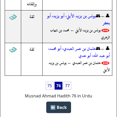
وإتقانه
👤←👥
يونس بن يزيد الأيلي، أبو يزيد، أبو
ثقة
بكر
يونس بن يزيد الأيلي ← محمد بن شهاب
الزهري
👤←👥
عثمان بن عمر العبدي، أبو محمد،
ثقة
أبو عبد الله، أبو عدي
عثمان بن عمر العبدي ← يونس بن يزيد
الأيلي
75
76
77
Musnad Ahmad Hadith 76 in Urdu
Back ⬅️