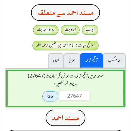
مسند احمد سے متعلقہ
ابواب
احادیث
رواۃ الحدیث
سوانح حیات: امام احمد بن حنبل رحمہ اللہ
تمام کتب
ترقیم شاملہ
عربی
اردو
مسند احمد میں ترقیم شاملہ سے تلاش کل احادیث (27647)
حدیث نمبر لکھیں:
مسند احمد