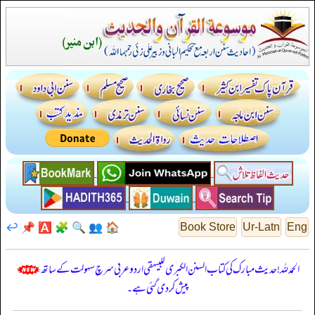
↩️
📌
🅰️
🧩
🔍
👥
🏠
Book Store
Ur-Latn
Eng
الحمدللہ! حدیث مبارک کی کتاب السنن الكبرى للبيهقي اردو عربی سرچ سہولت کے ساتھ
پیش کر دی گئی ہے۔