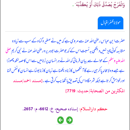
وَالْفَرْجُ يُصَدِّقُ ذَلِكَ أَوْ يُكَذِّبُهُ"
.
مولانا ظفر اقبال
حضرت ابن عباس رضی اللہ عنہ سے مروی ہے کہ میں نے صغیرہ گناہ کے سب سے زیادہ
مشابہہ کوئی چیز نہیں دیکھی بہ نسبت اس کے کہ جو حضرت ابوہریرہ رضی اللہ عنہ نے نبی کریم
صلی
اللہ علیہ وسلم
کے حوالے سے بیان فرمائی کہ اللہ نے ہر انسان پر زنا میں سے اس کا حصہ لکھ چھوڑا
ہے جسے وہ لامحالہ پا کر ہی رہے گا آنکھوں کا زنا دیکھنا ہے زبان کا زنا بولنا ہے انسان کا نفس تمنا
[مسند احمد/مسند
اور خواہش کرتا ہے جبکہ شرمگاہ اس کی تصدیق یا تکذیب کرتی ہے۔
المكثرين من الصحابة/حدیث: 7719]
حکم دارالسلام:
إسناده صحيح، خ: 6612، م: 2657.