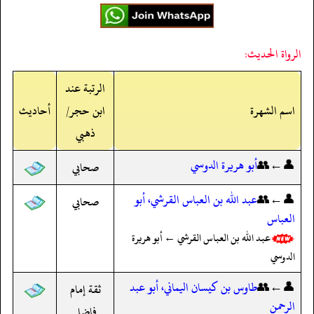
الرواة الحديث:
الرتبة عند
اسم الشهرة
ابن حجر/
أحاديث
ذهبي
👤←👥
أبو هريرة الدوسي
صحابي
👤←👥
عبد الله بن العباس القرشي، أبو
صحابي
العباس
عبد الله بن العباس القرشي ← أبو هريرة
الدوسي
👤←👥
طاوس بن كيسان اليماني، أبو عبد
ثقة إمام
الرحمن
فاضل