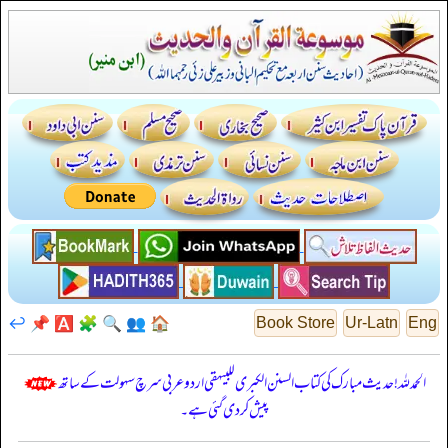
↩️
📌
🅰️
🧩
🔍
👥
🏠
Book Store
Ur-Latn
Eng
الحمدللہ! حدیث مبارک کی کتاب السنن الكبرى للبيهقي اردو عربی سرچ سہولت کے ساتھ
پیش کر دی گئی ہے۔