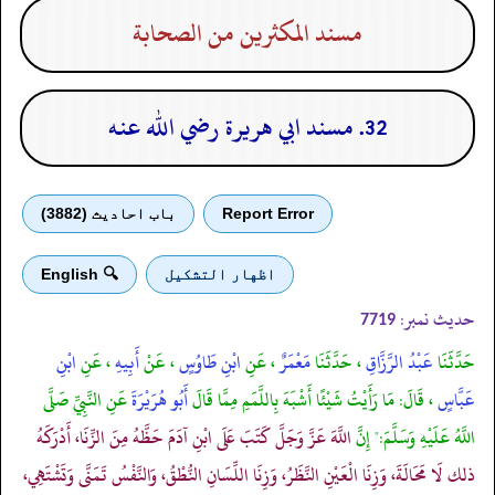
مسند المكثرين من الصحابة
32. مسند ابي هريرة رضي الله عنه
Report Error
باب احادیث (3882)
اظهار التشكيل
🔍 English
حدیث نمبر:
7719
حَدَّثَنَا
عَبْدُ الرَّزَّاقِ
، حَدَّثَنَا
مَعْمَرٌ
، عَنِ
ابْنِ طَاوُسٍ
، عَنْ
أَبِيهِ
، عَنِ
ابْنِ
عَبَّاسٍ
، قَالَ: مَا رَأَيْتُ شَيْئًا أَشْبَهَ بِاللَّمَمِ مِمَّا قَالَ
أَبُو هُرَيْرَةَ
عَنِ النَّبِيِّ صَلَّى
اللَّهُ عَلَيْهِ وَسَلَّمَ:" إِنَّ
اللَّهَ عَزَّ وَجَلَّ كَتَبَ عَلَى ابْنِ آدَمَ حَظَّهُ مِنَ الزِّنَا، أَدْرَكَهُ
ذلك لَا مَحَالَةَ، وَزِنَا الْعَيْنِ النَّظَرُ، وَزِنَا اللِّسَانِ النُّطْقُ، وَالنَّفْسُ تَمَنَّى وَتَشْتَهِي،