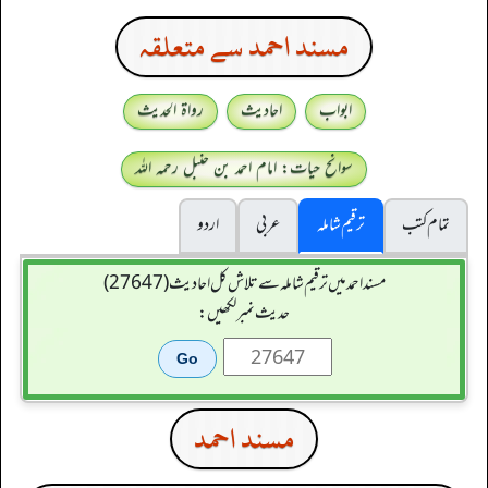
مسند احمد سے متعلقہ
ابواب
احادیث
رواۃ الحدیث
سوانح حیات: امام احمد بن حنبل رحمہ اللہ
تمام کتب
ترقیم شاملہ
عربی
اردو
مسند احمد میں ترقیم شاملہ سے تلاش کل احادیث (27647)
حدیث نمبر لکھیں:
مسند احمد