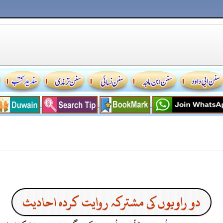
دو راویوں کی مشترکہ روایت کردہ احادیث