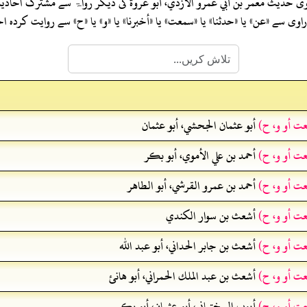
وی حدیث
معمر بن أبي عمرو الأزدي، أبو عروة
کی دیگر رواۃ سے مشترک احادی
ی سے «عن» یا «حدثنا» یا «سمعت» یا «أخبرنا» یا «و» یا «ح» سے روایت کرد
عت أو و، ح)
أبو عثمان الجحشي، أبو عثمان
عت أو و، ح)
أحمد بن علي الأموي، أبو بكر
عت أو و، ح)
أحمد بن عمرو القرشي، أبو الطاهر
عت أو و، ح)
أشعث بن سوار الكندي
عت أو و، ح)
أشعث بن جابر الحداني، أبو عبد الله
عت أو و، ح)
أشعث بن عبد الملك الحمراني، أبو هانئ
عت أو و، ح)
أيوب السختياني، أبو عثمان، أبو بكر