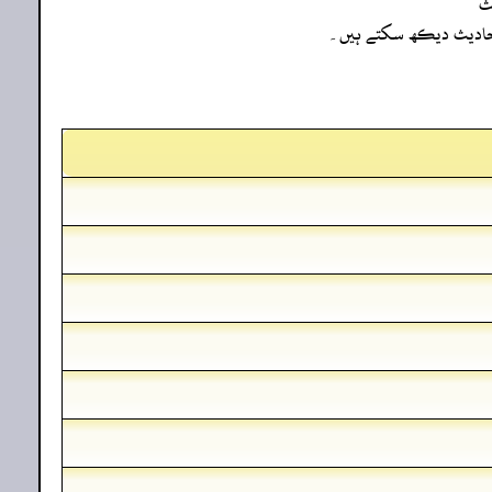
ث
ہ احادیث دیکھ سکتے ہیں۔