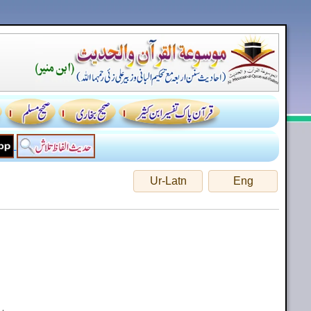
Ur-Latn
Eng