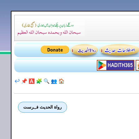
↩️
📌
🅰️
🧩
🔍
👥
🏠
رواة الحديث فہرست