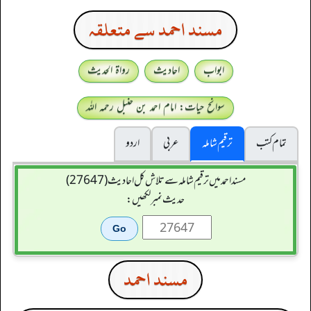
مسند احمد سے متعلقہ
ابواب
احادیث
رواۃ الحدیث
سوانح حیات: امام احمد بن حنبل رحمہ اللہ
تمام کتب
ترقیم شاملہ
عربی
اردو
مسند احمد میں ترقیم شاملہ سے تلاش کل احادیث (27647)
حدیث نمبر لکھیں:
مسند احمد