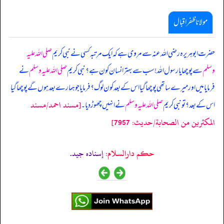
مولانا ظفر اقبال
حضرت ابوہریرہ رضی اللہ عنہ سے مروی ہے کہ ایک مرتبہ کسی نے نبی کریم
صلی اللہ علیہ
وسلم
سے پوچھا یا رسول اللہ! سب سے بہتر انسان کون ہے؟ نبی کریم
صلی اللہ علیہ وسلم
نے
فرمایا میں اور میرے ساتھی پوچھا گیا اس کے بعد کون لوگ؟ فرمایا جو ہمارے بعد ہوں گے پوچھا گیا
[مسند احمد/مسند
اس کے بعد؟ تو نبی کریم
صلی اللہ علیہ وسلم
نے انہیں چھوڑ دیا۔
المكثرين من الصحابة/حدیث: 7957]
حکم دارالسلام:
إسناده جيد.