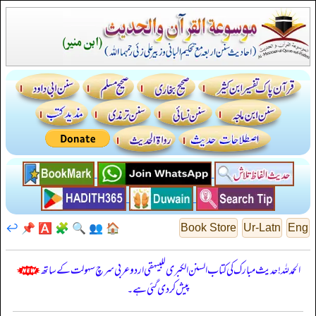
↩️
📌
🅰️
🧩
🔍
👥
🏠
Book Store
Ur-Latn
Eng
الحمدللہ! حدیث مبارک کی کتاب السنن الكبرى للبيهقي اردو عربی سرچ سہولت کے ساتھ
پیش کر دی گئی ہے۔