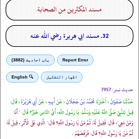
مسند المكثرين من الصحابة
32. مسند ابي هريرة رضي الله عنه
Report Error
باب احادیث (3882)
اظهار التشكيل
🔍 English
حدیث نمبر:
7957
حَدَّثَنَا
صَفْوَانُ
، أَخْبَرَنَا
مُحَمَّدُ بْنُ عَجْلَانَ
، عَنْ
أَبِيهِ
، عَنْ
أَبِي هُرَيْرَةَ
، قَالَ:
قِيلَ لِلنَّبِيِّ صَلَّى اللَّهُ عَلَيْهِ وَسَلَّمَ: يَا رَسُولَ اللَّهِ، أَيُّ النَّاسِ خَيْرٌ؟ قَالَ:
" أَنَا
وَمَنْ مَعِي"، قَالَ: فَقِيلَ لَهُ: ثُمَّ مَنْ يَا رَسُولَ اللَّهِ؟ قَالَ:" الَّذِي عَلَى الْأَثَرِ"، قِيلَ لَهُ:
ثُمَّ مَنْ يَا رَسُولَ اللَّهِ؟ قَالَ: فَرَفَضَهُمْ .