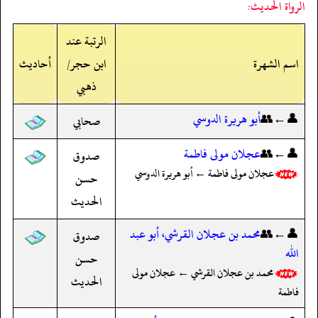
الرواة الحديث:
الرتبة عند
اسم الشهرة
ابن حجر/
أحاديث
ذهبي
👤←👥
أبو هريرة الدوسي
صحابي
👤←👥
عجلان مولى فاطمة
صدوق
عجلان مولى فاطمة ← أبو هريرة الدوسي
حسن
الحديث
👤←👥
محمد بن عجلان القرشي، أبو عبد
صدوق
الله
حسن
محمد بن عجلان القرشي ← عجلان مولى
الحديث
فاطمة