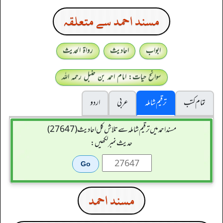
مسند احمد سے متعلقہ
ابواب
احادیث
رواۃ الحدیث
سوانح حیات: امام احمد بن حنبل رحمہ اللہ
تمام کتب
ترقیم شاملہ
عربی
اردو
مسند احمد میں ترقیم شاملہ سے تلاش کل احادیث (27647)
حدیث نمبر لکھیں:
مسند احمد