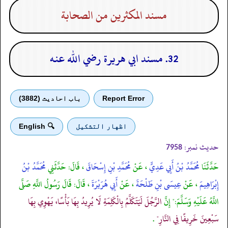
مسند المكثرين من الصحابة
32. مسند ابي هريرة رضي الله عنه
Report Error
باب احادیث (3882)
اظهار التشكيل
🔍 English
حدیث نمبر:
7958
حَدَّثَنَا
مُحَمَّدُ بْنُ أَبِي عَدِيٍّ
، عَنْ
مُحَمَّدِ بْنِ إِسْحَاقَ
، قَالَ: حَدَّثَنِي
مُحَمَّدُ بْنُ
إِبْرَاهِيمَ
، عَنْ
عِيسَى بْنِ طَلْحَةَ
، عَنْ
أَبِي هُرَيْرَةَ
، قَالَ: قَالَ رَسُولُ اللَّهِ صَلَّى
اللَّهُ عَلَيْهِ وَسَلَّمَ:" إِنَّ
الرَّجُلَ لَيَتَكَلَّمُ بِالْكَلِمَةِ لَا يُرِيدُ بِهَا بَأْسًا، يَهْوِي بِهَا
سَبْعِينَ خَرِيفًا فِي النَّارِ"
.