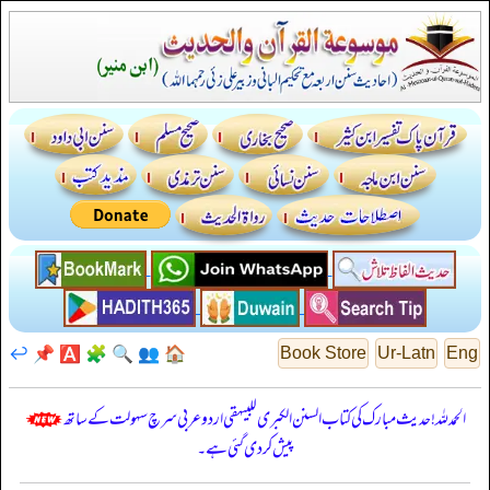
↩️
📌
🅰️
🧩
🔍
👥
🏠
Book Store
Ur-Latn
Eng
الحمدللہ! حدیث مبارک کی کتاب السنن الكبرى للبيهقي اردو عربی سرچ سہولت کے ساتھ
پیش کر دی گئی ہے۔