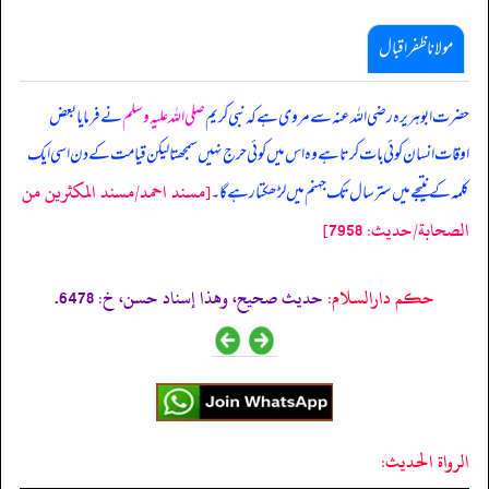
مولانا ظفر اقبال
حضرت ابوہریرہ رضی اللہ عنہ سے مروی ہے کہ نبی کریم
صلی اللہ علیہ وسلم
نے فرمایا بعض
اوقات انسان کوئی بات کرتا ہے وہ اس میں کوئی حرج نہیں سمجھتا لیکن قیامت کے دن اسی ایک
[مسند احمد/مسند المكثرين من
کلمہ کے نتیجے میں ستر سال تک جہنم میں لڑھکتا رہے گا۔
الصحابة/حدیث: 7958]
حکم دارالسلام:
حديث صحيح، وهذا إسناد حسن، خ: 6478.
الرواة الحديث: